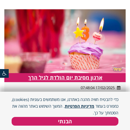
ארגון מסיבת יום הולדת לגיל הרך
17/02/2025 07:48:04
לא עוד מסיבה! חוגגים גם לקטנטנים בצורה נכונה ומותאמת גיל, אז
כדי להבטיח חוויה מהנה באתרנו, אנו משתמשים בעוגיות (cookies),
איך כדאי לחגוג ולארגן בצורה נכונה? בואו לקרוא.
כמפורט בעמוד
מדיניות הפרטיות
. המשך השימוש באתר מהווה את
הסכמתך על כך.
הבנתי