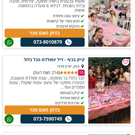
אישית צבעונית בחוויה מתוקה, יצירתית, מהנה
ובלתי נשכחת. לגילאי 6 ומעלה בהתאמה
אישית.
עיצוב עוגה מיוחדת
מגוון עשיר של קישוטים
פינוקים ועיצובים
בדוק האם פנוי
073-8010879
קייק בכיף - דיל יומולדת הכל כלול
צפון, שרון ומרכז
(214 חוות דעת)
10
הכל כלול! בר מתוקים , עוגת יומולדת מעוצבת,
הפעלה מתוקה של עיצוב עוגות שוקולד, עוגות
מספרים ועוד...
קייק בקונפסט
קישוט אותיות
שדרוגים מדליקים
בדוק האם פנוי
073-7590749