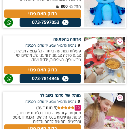
החל מ-
800
₪
בדוק האם פנוי
073-7597053
ארוחה בהפתעה
נתניה עד באר שבע, ירושלים והסביבה
פעילות מפתיעה ביותר - כל קבוצה מבשלת
צבע! סדנה צבעונית ומעניינת. מתאים ימי
גיבוש וכיף, משפחות, ילדים ועוד.
בדוק האם פנוי
073-7814946
מותק של סדנה בשבילך
נתניה עד באר שבע, ירושלים והסביבה
(9 חוות דעת)
10
מגוון מתוק וטעים - סדנת גלידות ייחודיות,
עוגות קוריאניות בנטו הלהיט! הכנת דונאטס
ופרלינים. מתאים לבנות ולבנים
בדוק האם פנוי