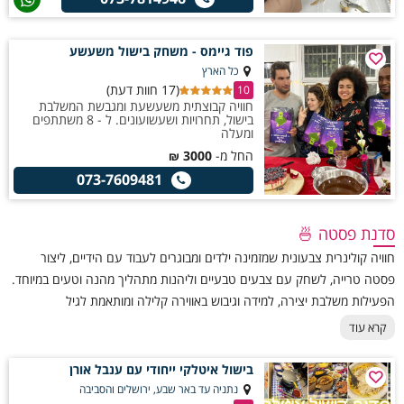
פוד גיימס - משחק בישול משעשע
כל הארץ
(17 חוות דעת)
10
חוויה קבוצתית משעשעת ומגבשת המשלבת
בישול, תחרויות ושעשועונים. ל - 8 משתתפים
ומעלה
החל מ-
3000
₪
073-7609481
סדנת פסטה 🍜
חוויה קולינרית צבעונית שמזמינה ילדים ומבוגרים לעבוד עם הידיים, ליצור
פסטה טרייה, לשחק עם צבעים טבעיים וליהנות מתהליך מהנה וטעים במיוחד.
הפעילות משלבת יצירה, למידה וגיבוש באווירה קלילה ומותאמת לגיל
המשתתפים, ומתקיימת בליווי מלא וציוד מקצועי. מתאימה לילדים מגיל 8 ומעלה,
קרא עוד
משפחות, קבוצות חברים, צוותי חינוך ואירועים פרטיים המחפשים פעילות
מקורית ומשמחת.
בישול איטלקי ייחודי עם ענבל אורן
נתניה עד באר שבע, ירושלים והסביבה