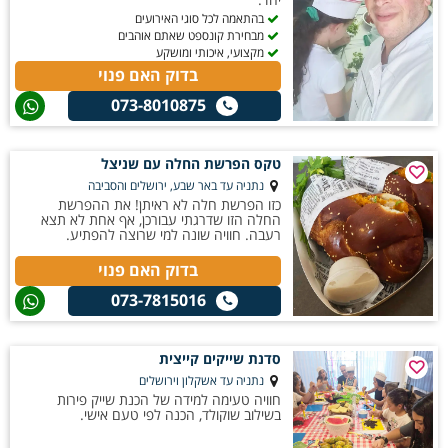
בהתאמה לכל סוגי האירועים
מבחירת קונספט שאתם אוהבים
מקצועי, איכותי ומושקע
בדוק האם פנוי
073-8010875
טקס הפרשת החלה עם שניצל
נתניה עד באר שבע, ירושלים והסביבה
כזו הפרשת חלה לא ראיתן! את ההפרשת
החלה הזו שדרגתי עבורכן, אף אחת לא תצא
רעבה. חוויה שונה למי שרוצה להפתיע.
בדוק האם פנוי
073-7815016
סדנת שייקים קייצית
נתניה עד אשקלון וירושלים
חוויה טעימה למידה של הכנת שייק פירות
בשילוב שוקולד, הכנה לפי טעם אישי.