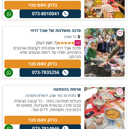
בדוק האם פנוי
073-8010041
סדנה מושלמת של אוכל דרוזי
כל הארץ
(7 חוות דעת)
10
סדנת אוכל דרוזי אותנטית לקבוצות וארגונים
בחורפיש, חוויה של ריחות וטעמים שלא
הכרתם.
בדוק האם פנוי
073-7835256
ארוחה בהפתעה
נתניה עד באר שבע, ירושלים והסביבה
פעילות מפתיעה ביותר - כל קבוצה מבשלת
צבע! סדנה צבעונית ומעניינת. מתאים ימי
גיבוש וכיף, משפחות, ילדים ועוד.
בדוק האם פנוי
073-7814946