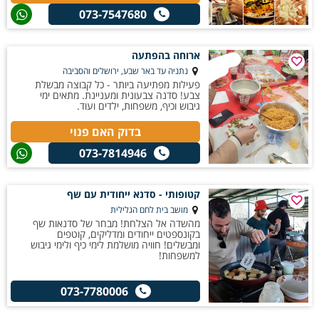
073-7547680
ארוחה בהפתעה
נתניה עד באר שבע, ירושלים והסביבה
פעילות מפתיעה ביותר - כל קבוצה מבשלת
צבע! סדנה צבעונית ומעניינת. מתאים ימי
גיבוש וכיף, משפחות, ילדים ועוד.
בדוק האם פנוי
073-7814946
קטופותי - סדנא ייחודית עם שף
מושב בית לחם הגלילית
מהשדה אל הצלחת! מבחר של סדנאות שף
בקונספטים ייחודים ומדליקים, קוטפים
ומבשלים! חוויה מושלמת לימי כיף ולימי גיבוש
למשפחות!
073-7780006