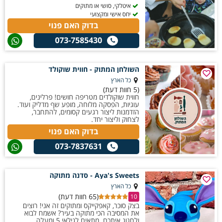
איטלקי, סושי או מתוקים
יחס אישי ומקצועי
בדוק האם פנוי
073-7585430
השולחן המתוק - חווית שוקולד
כל הארץ
(5 חוות דעת)
חווית שוקולדים מטריפה חושים! פרלינים,
עוגיות, הפסקה מלוחה, מופע שף מדליק ועוד.
הזדמנות ליצור רגעים קסומים, להתחבר,
לצחוק וליצור יחד.
בדוק האם פנוי
073-7837631
Aya's Sweets - סדנה מתוקה
כל הארץ
(65 חוות דעת)
10
בצק סוכר, קאפקייקס ומתוקים זה אני! רוצים
את המסיבה הכי מתוקה בעיר? אשמח לבוא
ולחגוג איתכם. מתאים לגילאי 5 ומעלה.