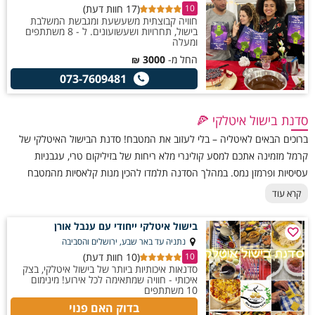
(17 חוות דעת)
10
חוויה קבוצתית משעשעת ומגבשת המשלבת
בישול, תחרויות ושעשועונים. ל - 8 משתתפים
ומעלה
החל מ-
3000
₪
073-7609481
סדנת בישול איטלקי 🍕
ברוכים הבאים לאיטליה – בלי לעזוב את המטבח! סדנת הבישול האיטלקי של
קרמל מזמינה אתכם למסע קולינרי מלא ריחות של בזיליקום טרי, עגבניות
עסיסיות ופרמזן נמס. במהלך הסדנה תלמדו להכין מנות קלאסיות מהמטבח
האיטלקי – פסטות בעבודת יד, רטבים עשירים, פוקצ’ות זהובות ורביולי ממולאים
קרא עוד
באהבה.
בישול איטלקי ייחודי עם ענבל אורן
נתניה עד באר שבע, ירושלים והסביבה
(10 חוות דעת)
10
סדנאות איכותיות ביותר של בישול איטלקי, בצק
איכותי - חוויה שמתאימה לכל אירוע! מינימום
10 משתתפים
בדוק האם פנוי