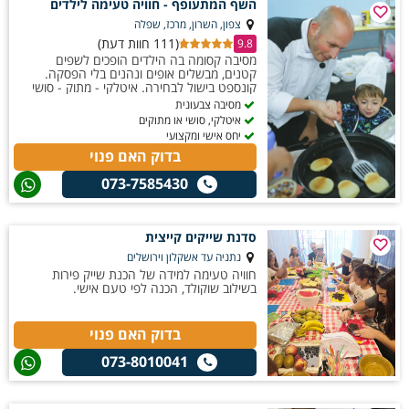
השף המתעופף - חוויה טעימה לילדים
צפון, השרון, מרכז, שפלה
(111 חוות דעת)
9.8
מסיבה קסומה בה הילדים הופכים לשפים
קטנים, מבשלים אופים ונהנים בלי הפסקה.
קונספט בישול לבחירה. איטלקי - מתוק - סושי
מסיבה צבעונית
איטלקי, סושי או מתוקים
יחס אישי ומקצועי
בדוק האם פנוי
073-7585430
סדנת שייקים קייצית
נתניה עד אשקלון וירושלים
חוויה טעימה למידה של הכנת שייק פירות
בשילוב שוקולד, הכנה לפי טעם אישי.
בדוק האם פנוי
073-8010041