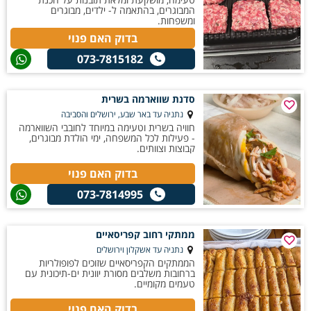
המבוגרים, בהתאמה ל- ילדים, מבוגרים
ומשפחות.
בדוק האם פנוי
073-7815182
סדנת שווארמה בשרית
נתניה עד באר שבע, ירושלים והסביבה
חוויה בשרית וטעימה במיוחד לחובבי השווארמה
- פעילות לכל המשפחה, ימי הולדת מבוגרים,
קבוצות וצוותים.
בדוק האם פנוי
073-7814995
ממתקי רחוב קפריסאיים
נתניה עד אשקלון וירושלים
הממתקים הקפריסאיים שזוכים לפופולריות
ברחובות משלבים מסורת יוונית ים-תיכונית עם
טעמים מקומיים.
בדוק האם פנוי