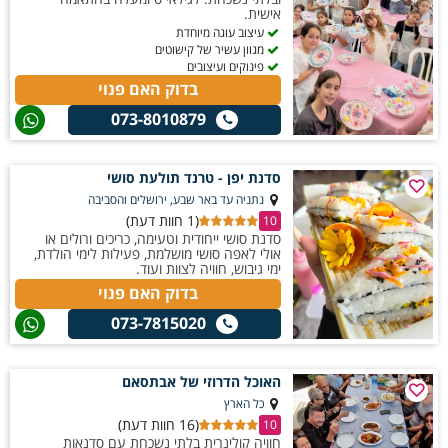
אישית.
עיצוב עוגה מיוחדת
מגוון עשיר של קישוטים
פינוקים ועיצובים
בדוק האם פנוי
073-8010879
סדנת יפן - טרנד תולעת סושי
נתניה עד באר שבע, ירושלים והסביבה
(1 חוות דעת)
10
סדנת סושי ייחודית וטעימה, כריכים ורולים או
אולי לאפה סושי מושלמת, פעילות לימי הולדת,
ימי גיבוש, חוויה לצוות ועוד.
בדוק האם פנוי
073-7815020
האוכל הדרוזי של אבתסאם
כל הארץ
(16 חוות דעת)
10
חוויה קולינרית בלתי נשכחת עם סדנאות