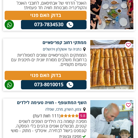
האוכל הדרוזי של אבתיסאם, לחובבי האוכל
והקולינריה מובטחת חוויה חד פעמית!
בדוק האם פנוי
073-7834530
ממתקי רחוב קפריסאיים
נתניה עד אשקלון וירושלים
הממתקים הקפריסאיים שזוכים לפופולריות
ברחובות משלבים מסורת יוונית ים-תיכונית עם
טעמים מקומיים.
בדוק האם פנוי
073-8010015
השף המתעופף - חוויה טעימה לילדים
צפון, השרון, מרכז, שפלה
(111 חוות דעת)
9.8
מסיבה קסומה בה הילדים הופכים לשפים
קטנים, מבשלים אופים ונהנים בלי הפסקה.
קונספט בישול לבחירה. איטלקי - מתוק - סושי
מסיבה צבעונית