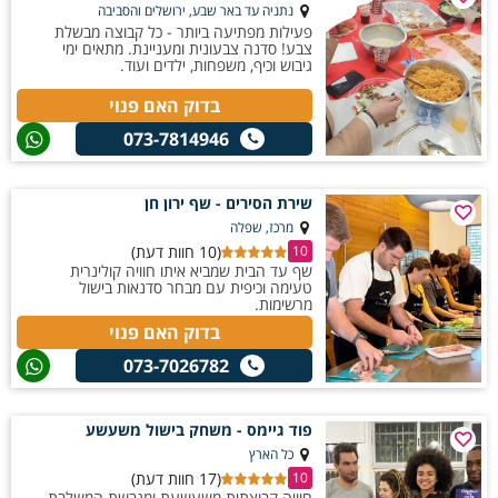
נתניה עד באר שבע, ירושלים והסביבה
פעילות מפתיעה ביותר - כל קבוצה מבשלת
צבע! סדנה צבעונית ומעניינת. מתאים ימי
גיבוש וכיף, משפחות, ילדים ועוד.
בדוק האם פנוי
073-7814946
שירת הסירים - שף ירון חן
מרכז, שפלה
(10 חוות דעת)
10
שף עד הבית שמביא איתו חוויה קולינרית
טעימה וכיפית עם מבחר סדנאות בישול
מרשימות.
בדוק האם פנוי
073-7026782
פוד גיימס - משחק בישול משעשע
כל הארץ
(17 חוות דעת)
10
חוויה קבוצתית משעשעת ומגבשת המשלבת