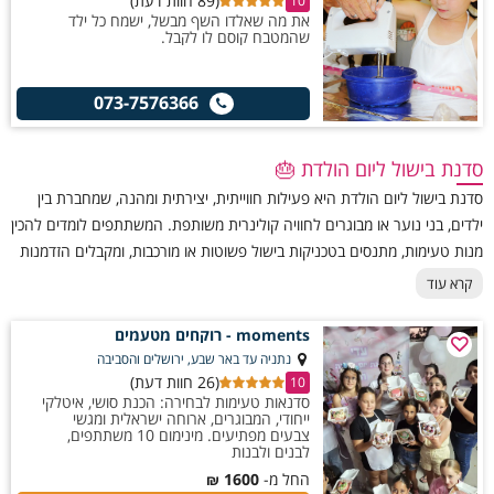
(89 חוות דעת)
10
את מה שאלדו השף מבשל, ישמח כל ילד
שהמטבח קוסם לו לקבל.
073-7576366
סדנת בישול ליום הולדת 🎂
סדנת בישול ליום הולדת היא פעילות חווייתית, יצירתית ומהנה, שמחברת בין
ילדים, בני נוער או מבוגרים לחוויה קולינרית משותפת. המשתתפים לומדים להכין
מנות טעימות, מתנסים בטכניקות בישול פשוטות או מורכבות, ומקבלים הזדמנות
להרגיש כמו שפים אמיתיים ביום חג מיוחד.
קרא עוד
moments - רוקחים מטעמים
נתניה עד באר שבע, ירושלים והסביבה
(26 חוות דעת)
10
סדנאות טעימות לבחירה: הכנת סושי, איטלקי
ייחודי, המבוגרים, ארוחה ישראלית ומגשי
צבעים מפתיעים. מינימום 10 משתתפים,
לבנים ולבנות
החל מ-
1600
₪