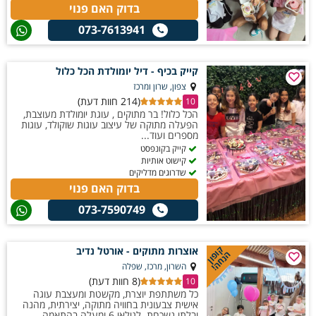
בדוק האם פנוי
073-7613941
קייק בכיף - דיל יומולדת הכל כלול
צפון, שרון ומרכז
(214 חוות דעת)
10
הכל כלול! בר מתוקים , עוגת יומולדת מעוצבת,
הפעלה מתוקה של עיצוב עוגות שוקולד, עוגות
מספרים ועוד...
קייק בקונפסט
קישוט אותיות
שדרוגים מדליקים
בדוק האם פנוי
073-7590749
קופון
אוצרות מתוקים - אורטל נדיב
הנחה!
השרון, מרכז, שפלה
(8 חוות דעת)
10
כל משתתפת יוצרת, מקשטת ומעצבת עוגה
אישית צבעונית בחוויה מתוקה, יצירתית, מהנה
ובלתי נשכחת. לגילאי 6 ומעלה בהתאמה