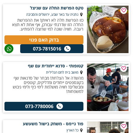
טקס הפרשת החלה עם שניצל
נתניה עד באר שבע, ירושלים והסביבה
כזו הפרשת חלה לא ראיתן! את ההפרשת
החלה הזו שדרגתי עבורכן, אף אחת לא תצא
רעבה. חוויה שונה למי שרוצה להפתיע.
בדוק האם פנוי
073-7815016
קטופותי - סדנא ייחודית עם שף
מושב בית לחם הגלילית
מהשדה אל הצלחת! מבחר של סדנאות שף
בקונספטים ייחודים ומדליקים, קוטפים
ומבשלים! חוויה מושלמת לימי כיף ולימי גיבוש
למשפחות!
073-7780006
פוד גיימס - משחק בישול משעשע
כל הארץ