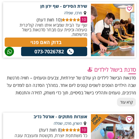
שירת הסירים - שף ירון חן
מרכז, שפלה
(10 חוות דעת)
10
שף עד הבית שמביא איתו חוויה קולינרית
טעימה וכיפית עם מבחר סדנאות בישול
מרשימות.
בדוק האם פנוי
073-7026782
סדנת בישול לילדים 🍝
סדנאות הבישול לילדים הן עולם של יצירתיות, צבעים וטעמים – חוויה מרגשת
שבה הילדים הופכים לשפים קטנים ליום אחד. במהלך הסדנה הם לומדים על
מרכיבים, טעמים ותהליכי בישול בסיסיים, תוך כדי משחק, למידה והתנסות
אמיתית במטבח. הילדים לובשים סינרים, חותכים, מערבבים, לשים בצק ומכינים
קרא עוד
מנות שהם אוהבים – פיצות קטנות, מאפים, עוגיות או קינוחים פשוטים.
קופון
אוצרות מתוקים - אורטל נדיב
הנחה!
השרון, מרכז, שפלה
(8 חוות דעת)
10
כל משתתפת יוצרת, מקשטת ומעצבת עוגה