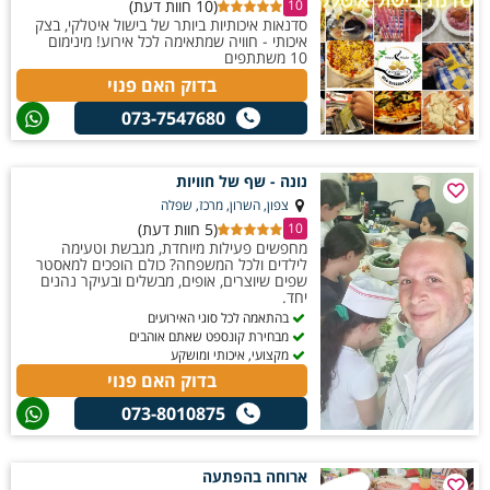
(10 חוות דעת)
10
סדנאות איכותיות ביותר של בישול איטלקי, בצק
איכותי - חוויה שמתאימה לכל אירוע! מינימום
10 משתתפים
בדוק האם פנוי
073-7547680
נונה - שף של חוויות
צפון, השרון, מרכז, שפלה
(5 חוות דעת)
10
מחפשים פעילות מיוחדת, מגבשת וטעימה
לילדים ולכל המשפחה? כולם הופכים למאסטר
שפים שיוצרים, אופים, מבשלים ובעיקר נהנים
יחד.
בהתאמה לכל סוגי האירועים
מבחירת קונספט שאתם אוהבים
מקצועי, איכותי ומושקע
בדוק האם פנוי
073-8010875
ארוחה בהפתעה