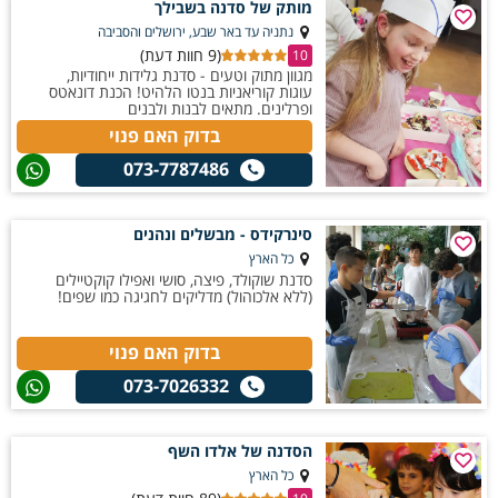
מותק של סדנה בשבילך
נתניה עד באר שבע, ירושלים והסביבה
(9 חוות דעת)
10
מגוון מתוק וטעים - סדנת גלידות ייחודיות,
עוגות קוריאניות בנטו הלהיט! הכנת דונאטס
ופרלינים. מתאים לבנות ולבנים
בדוק האם פנוי
073-7787486
סינרקידס - מבשלים ונהנים
כל הארץ
סדנת שוקולד, פיצה, סושי ואפילו קוקטיילים
(ללא אלכוהול) מדליקים לחגיגה כמו שפים!
בדוק האם פנוי
073-7026332
הסדנה של אלדו השף
כל הארץ