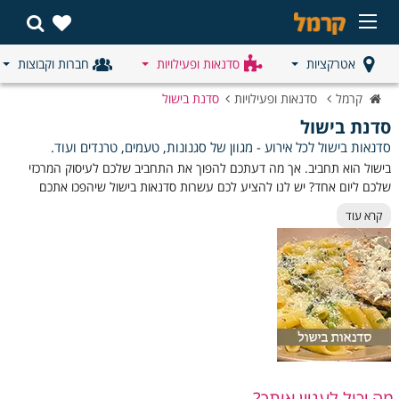
אטרקציות
סדנאות ופעילויות
חברות וקבוצות
קרמל
סדנאות ופעילויות
סדנת בישול
סדנת בישול
סדנאות בישול לכל אירוע - מגוון של סגנונות, טעמים, טרנדים ועוד.
בישול הוא תחביב. אך מה דעתכם להפוך את התחביב שלכם לעיסוק המרכזי
שלכם ליום אחד? יש לנו להציע לכם עשרות סדנאות בישול שיהפכו אתכם
למאסטר שף אמיתי. אז אם אתם חיפשתם או מחפשים עדיין אחר סדנת בישול,
קרא עוד
או יום הולדת שוקולד או אפילו סדנת בצק סוכר תנו לעזור לכם להפוך להיות
שפים אמיתיים ליום אחד. כאן תמצאו מבחר סדנאות בישול מומלצות שקיבצנו
עבורכם עם כל המידע על כל סדנה. זכרו! סדנת בישול - חוויה טעימה במיוחד,
אז אל תוותרו עליה.
סוג
תיאור הסדנה-
הסדנה-
סדנת
חוויה ריחנית וטעימה בה תלמדו להכין פסטות טריות, רטבים
מה יכול לעניין אותך?
בישול
קלאסיים ופיצה איטלקית אמיתית כמו בטוסקנה.