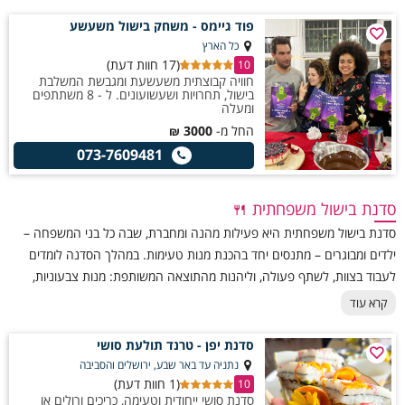
פוד גיימס - משחק בישול משעשע
כל הארץ
(17 חוות דעת)
10
חוויה קבוצתית משעשעת ומגבשת המשלבת
בישול, תחרויות ושעשועונים. ל - 8 משתתפים
ומעלה
החל מ-
3000
₪
073-7609481
סדנת בישול משפחתית 🍴
סדנת בישול משפחתית היא פעילות מהנה ומחברת, שבה כל בני המשפחה –
ילדים ומבוגרים – מתנסים יחד בהכנת מנות טעימות. במהלך הסדנה לומדים
לעבוד בצוות, לשתף פעולה, וליהנות מהתוצאה המשותפת: מנות צבעוניות,
טעימות ומזכירות רגעי משפחה מיוחדים.
קרא עוד
סדנת יפן - טרנד תולעת סושי
נתניה עד באר שבע, ירושלים והסביבה
(1 חוות דעת)
10
סדנת סושי ייחודית וטעימה, כריכים ורולים או