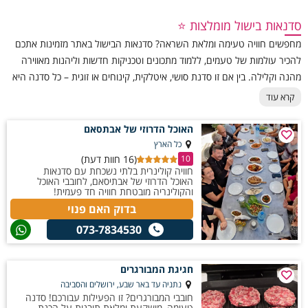
- חוויה זו יכולה להתאים למגוון אירועים:
1.
סדנה זוגית
- חוויה רומנטית שמאפשרת לכם לבשל יחד, לטעום, לצחוק
סדנאות בישול מומלצות ⭐
וליהנות מאווירה אינטימית וטעימה במיוחד. תיצרו מנות משותפות ותסיימו
מחפשים חוויה טעימה ומלאת השראה? סדנאות הבישול באתר מזמינות אתכם
בארוחה זוגית מעשה ידיכם.
להכיר עולמות של טעמים, ללמוד מתכונים וטכניקות חדשות וליהנות מאווירה
2.
סדנת יום הולדת
- דרך מיוחדת לחגוג! במקום מסיבה רגילה – סדנת
מהנה וקלילה. בין אם זו סדנת סושי, איטלקית, קינוחים או זוגית – כל סדנה היא
בישול חווייתית עם שפים, טעמים וריחות שמוסיפים המון צבע לחגיגה. כל
חגיגה של ריחות, טעמים וחיוכים סביב השולחן.
משתתף שף ליום אחד.
קרא עוד
3.
ימי גיבוש
- פעילות מושלמת לקבוצות ולעובדים – סדנה מלאת אנרגיה,
עבודת צוות, תחרות ידידותית והרבה טעם טוב. דרך מקורית לגבש את הצוות
האוכל הדרוזי של אבתסאם
סביב הסירים.
כל הארץ
(16 חוות דעת)
4.
סדנאות לילדים
- הילדים לובשים סינרים, לשים, מערבבים ומכינים מנות
10
חוויה קולינרית בלתי נשכחת עם סדנאות
קלות ומגניבות – פיצות, מאפים, קינוחים ועוד. דרך מושלמת לפתח יצירתיות,
האוכל הדרוזי של אבתיסאם, לחובבי האוכל
אחריות ושיתוף פעולה – והכול באווירה צבעונית וכיפית.
והקולינריה מובטחת חוויה חד פעמית!
בדוק האם פנוי
אלו רק חלק מהאפשרויות הקיימות באתר, צוות האתר לשירותכם לכל
073-7834530
שאלה.
חגיגת המבורגרים
נתניה עד באר שבע, ירושלים והסביבה
חובבי המבורגרים? זו הפעילות עבורכם! סדנה
טעימה, מושקעת ומלאת תובנות על הכנת