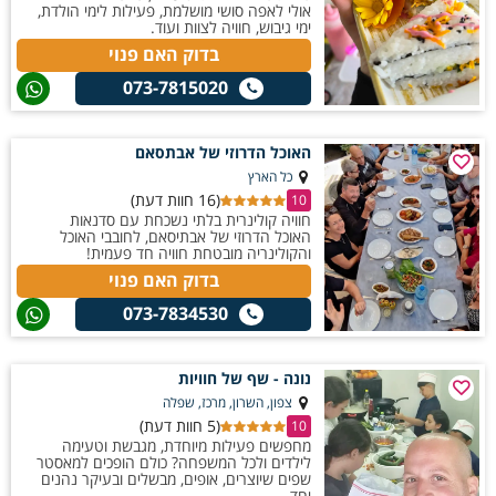
אולי לאפה סושי מושלמת, פעילות לימי הולדת,
ימי גיבוש, חוויה לצוות ועוד.
בדוק האם פנוי
073-7815020
האוכל הדרוזי של אבתסאם
כל הארץ
(16 חוות דעת)
10
חוויה קולינרית בלתי נשכחת עם סדנאות
האוכל הדרוזי של אבתיסאם, לחובבי האוכל
והקולינריה מובטחת חוויה חד פעמית!
בדוק האם פנוי
073-7834530
נונה - שף של חוויות
צפון, השרון, מרכז, שפלה
(5 חוות דעת)
10
מחפשים פעילות מיוחדת, מגבשת וטעימה
לילדים ולכל המשפחה? כולם הופכים למאסטר
שפים שיוצרים, אופים, מבשלים ובעיקר נהנים
יחד.