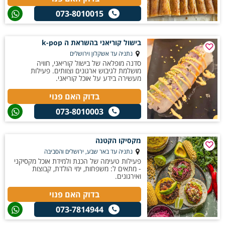
073-8010015
בישול קוריאני בהשראת ה k-pop
נתניה עד אשקלון וירושלים
סדנה מופלאה של בישול קוריאני, חוויה
מושלמת לגיבוש ארגונים וצוותים. פעילות
מעשירה בידע על אוכל קוריאני.
בדוק האם פנוי
073-8010003
מקסיקו הקטנה
נתניה עד באר שבע, ירושלים והסביבה
פעילות טעימה של הכנת ולמידת אוכל מקסיקני
- מתאים ל: משפחות, ימי הולדת, קבוצות
ואירגונים.
בדוק האם פנוי
073-7814944