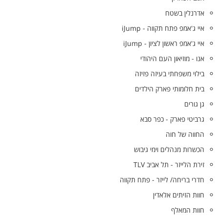
אדרנלין בשטח
איי ג'אמפ פתח תקווה - iJump
איי ג'אמפ ראשון לציון - iJump
אנו - מוזיאון העם היהודי
בילוי משפחתי בעיזה פזיזה
בית חלומותי פארק הילדים
גן גורים
גרביטי פארק - כפר סבא
החווה של חוה
הכשרות מנהלים וימי גיבוש
זירת הלייזר - תל אביב TLV
חדרי בריחה/ לייזר - פתח תקווה
חוות הזיתים אלאדין
חוות המאלף