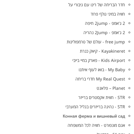
חדר הבריחה של רינו עם גיבורי על
חוויה במיני גולף פרוד
2 ג'אמפ - 2jump חיפה
2 ג'אמפ - 2Jump נהריה
free jump - עולם של טרמפולינות
Kayakineret - קיאק כנרת
Kids Airport - פארק במיי בייבי
My Baby - בואו לעוף איתנו
My Real Quest חדרי בריחה
Planet – פלאנט
STR - חווית אקסטרים ברייזר
STR - נהיגה ברייזרים בגליל המערבי
Конная ферма и вишневый сад
אגם מונפורט - חוויה לכל המשפחה