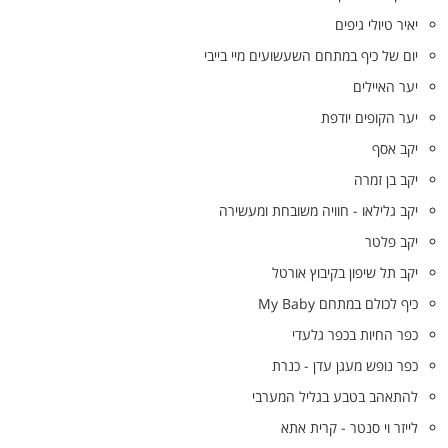
יאיר טיולי גיפים
יום של כיף במתחם השעשועים מיי בייבי
יער האיילים
יער הקופים יודפת
יקב אסף
יקב בן זמרה
יקב גלילאו - חוויה משובחת ומעשירה
יקב פלטר
יקב תל שיפון בקיבוץ אורטל
כיף לכולם במתחם My Baby
כפר החיות בכפר גלעדי
כפר נופש מעגן עדן - כנרת
להתאהב בטבע בגליל המערבי
לייזר וי סנטר - קרית אתא