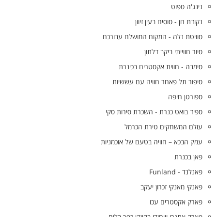
נינג'ה ספוט
נקודת חן - סוסים בעין זיוון
סוויטת נלה - המקום המושלם עבורכם
סיור חווייתי ביקב דלתון
סימבה - חווית אקסטרים בכינרת
סיפור תל פאחר חוויה עם עששיות
ספורטן חיפה
ספיד בואט כנרת - השכרת סירות סקי
עולם המשחקים טירת הכרמל
עמק הבכא – חוויה בטעם של אוכמניות
פאן בכנרת
פאנלנד - Funland
פאנקי מאנקי זכרון יעקב
פארק אקסטרים עכו
פארק אתגרי וייחודי בקייקי כפר בלום