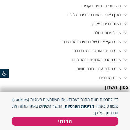
רנצו מניס - חווית בוקרים
רענן באופן - המרכז לרכיבה גלילית
רשת גרביטי פארק
שביל פרות החלב
שייט הקאייקים של רפטינג נהר הירדן
שייט חווייתי ואתגרי במי הכנרת
שייט מהנה באבובים בנהר הירדן
שייט מלכת עכו - סובב חומות
שירת הכוכבים
צפון, השרון
מצנחי רחיפה חיפה
כדי להבטיח חוויה מהנה באתרנו, אנו משתמשים בעוגיות (cookies),
צפון, השרון, השרון, שומרון, מרכז, מרכז, שפלה, שפלה,
כמפורט בעמוד
מדיניות הפרטיות
. המשך השימוש באתר מהווה את
ירושלים והסביבה, ירושלים והסביבה, דרום
הסכמתך על כך.
טקטיקס - לייזר של הדור הבא
הבנתי
צפון, השרון, מרכז