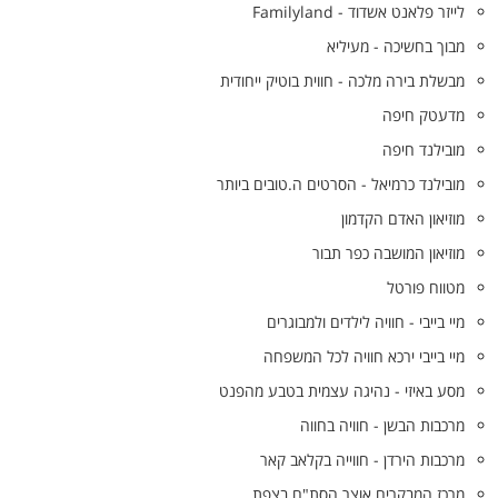
לייזר פלאנט אשדוד - Familyland
מבוך בחשיכה - מעיליא
מבשלת בירה מלכה - חווית בוטיק ייחודית
מדעטק חיפה
מובילנד חיפה
מובילנד כרמיאל - הסרטים ה.טובים ביותר
מוזיאון האדם הקדמון
מוזיאון המושבה כפר תבור
מטווח פורטל
מיי בייבי - חוויה לילדים ולמבוגרים
מיי בייבי ירכא חוויה לכל המשפחה
מסע באיזי - נהיגה עצמית בטבע מהפנט
מרכבות הבשן - חוויה בחווה
מרכבות הירדן - חווייה בקלאב קאר
מרכז המבקרים אוצר הסת"ם בצפת