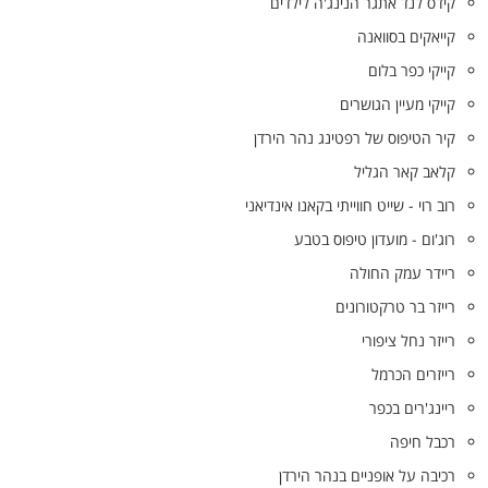
קידס לנד אתגר הנינג'ה לילדים
קייאקים בסוואנה
קייקי כפר בלום
קייקי מעיין הגושרים
קיר הטיפוס של רפטינג נהר הירדן
קלאב קאר הגליל
רוב רוי - שייט חווייתי בקאנו אינדיאני
רוג'ום - מועדון טיפוס בטבע
ריידר עמק החולה
רייזר בר טרקטורונים
רייזר נחל ציפורי
רייזרים הכרמל
ריינג'רים בכפר
רכבל חיפה
רכיבה על אופניים בנהר הירדן