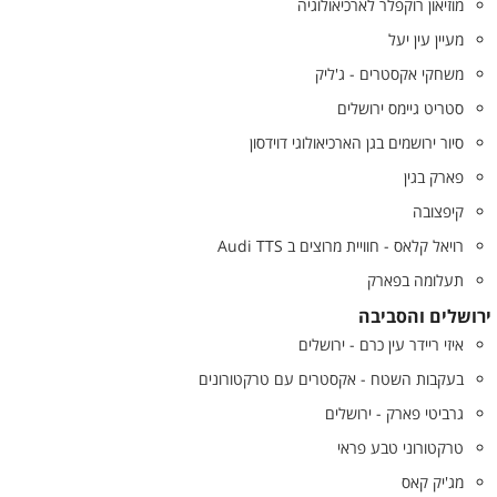
מוזיאון רוקפלר לארכיאולוגיה
מעיין עין יעל
משחקי אקסטרים - ג'ליק
סטריט גיימס ירושלים
סיור ירושמים בגן הארכיאולוגי דוידסון
פארק בגין
קיפצובה
רויאל קלאס - חוויית מרוצים ב Audi TTS
תעלומה בפארק
ירושלים והסביבה
איזי ריידר עין כרם - ירושלים
בעקבות השטח - אקסטרים עם טרקטורונים
גרביטי פארק - ירושלים
טרקטורוני טבע פראי
מג'יק קאס