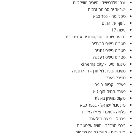
יונתן זילברשייד - סיורים מוזיקליים
ישראל ים ספינות זכוכית
כיפלי פה - כפר סבא
לעוף על המים
נישה 17
נסיעת שטח בטרקטורונים עם יו דרייב
סטריט גיימס הרצליה
סטריט גיימס נתניה
סטריט גיימס רעננה
סינמה סיטי - cinema city
ספינת זכוכית ז'ול וורן - חוף חנניה
ספירל פארק
פאלקון קריות-חיפה
פארק המים חוף גיא
פוקוס מוזיאון באילת
פיינטבול ישראל - בכפר סבא
פלמה - מועדון צלילה אילת
פרטלו - פיצה וביליארד
רוכבי המדבר - חווית אקסטרים
רז טיולים - חווית נהיגה בג'יפים