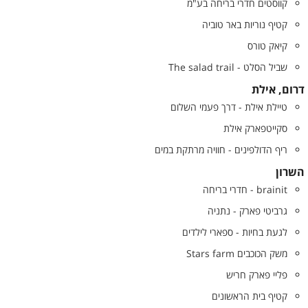
קווסטים חדרי בריחה בע"מ
קטיף נוריות באר טוביה
קיאק טורס
שביל הסלט - The salad trail
דרום, אילת
טיילת אילת - דרך פעמי השלום
סקייטפארק אילת
ריף הדולפינים - חוויה מרתקת במים
השרון
brainit - חדרי בריחה
גרביטי פארק - נתניה
לגעת בחיות - ספארי לילדים
משק הכוכבים Stars farm
פליי פארק חריש
קטיף בית הראשונים