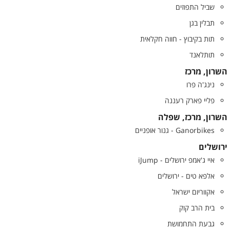
שביל התפוזים
תבלין בגן
תות בקיבוץ - חווה חקלאית
תותלאנד
השרון, מרכז
נינג'ה פרו
פליי פארק רעננה
השרון, מרכז, שפלה
Ganorbikes - גנור אופניים
ירושלים
איי ג'אמפ ירושלים - iJump
אלפא טים - ירושלים
אקווריום ישראל
בית הרב קוק
גבעת התחמושת