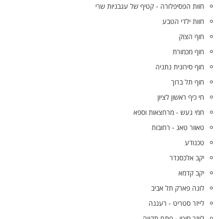
חוות הפסיפלורה - קטיף של עגבניות שרי
חוות ילדי הטבע
חוף הצוק
חוף מכמורת
חוף סירונית נתניה
חוף תל ברוך
חי כיף ראשון לציון
חמי געש - מרחצאות וספא
טאוור טאג - רחובות
טכנודע
יקב אלכסנדר
יקב קדמא
לונה פארק תל אביב
לייזר סטריט - רעננה
לייזר סיטי - פתח תקווה