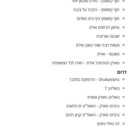
חוף קיסוסקי - סירת פונטון VIP
חוף קיסוסקי - רכיבה על בננה
חוף קיסוסקי כיף בים האדום
טייפון הרחפת אילת
יאכטה אוריוניה
מטווח רובה אוויר באנג אילת
פאנטזי - אילת
פארק הטרמינל אילת - חוויה לכל המשפחה
דרום
ShakaVans - הרפתקה במדבר
באולינג 7
באולינג פארק אשדוד
גרביטי פארק - ראשל"צ יס פלאנט
גרביטי פארק - ראשל"צ קניון הזהב
דני טיולי גיפים