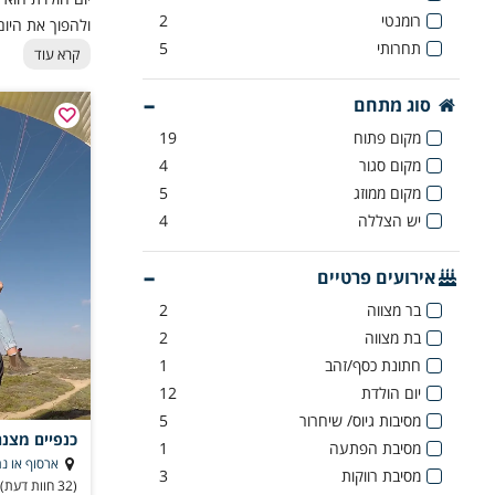
רומנטי
2
ולהפוך את היום 
תחרותי
5
טיסות בכדור פו
קרא עוד
סוג מתחם
מקום פתוח
19
מקום סגור
4
מקום ממוזג
5
יש הצללה
4
אירועים פרטיים
בר מצווה
2
בת מצווה
2
חתונת כסף/זהב
1
יום הולדת
12
מסיבות גיוס/ שיחרור
5
כנפיים מצנח
מסיבת הפתעה
1
ארסוף או נת
מסיבת רווקות
3
(32 חוות דעת)