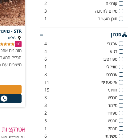
קורסים
2
מקום לחגיגה
3
תוכן מעשיר
1
STR - נהיגה ברייזרים בגליל המערבי
סגנון
ג'וליס
אתגרי
4
10
מזמינים אתכם
רגוע
4
הגליל המערבי 
ספורטיבי
6
מייצרים עם ח
מוזיקלי
1
אנרגטי
8
אקסטרימי
11
חוויתי
15
מגבש
3
מלמד
3
מפחיד
2
מרגש
5
אטרקציות ל
מרתק
1
משימתי
6
יום הולדת הוא 