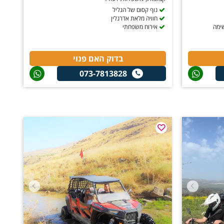
נוף קסום של הגליל
חוויה מלאת אדרנלין
שימה
אירוח משפחתי
בדוק האם פנוי
073-7813828