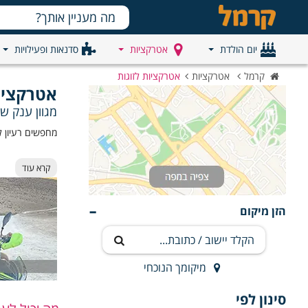
יום הולדת
אטרקציות
סדנאות ופעילויות
קרמל
אטרקציות
אטרקציות לזוגות
אטרקציות
מגוון ענק של
מחפשים רעיון ל
בפורטל שלנו ת
קרא עוד
תוכלו ליהנות מ
פעילויות קולינר
הזן מיקום
לא משנה אם א
הפעילות המתאימ
חוויות זוג
מיקומך הנוכחי
❤️
חיזוק הקשר
סינון לפי
💬
שיפור התק