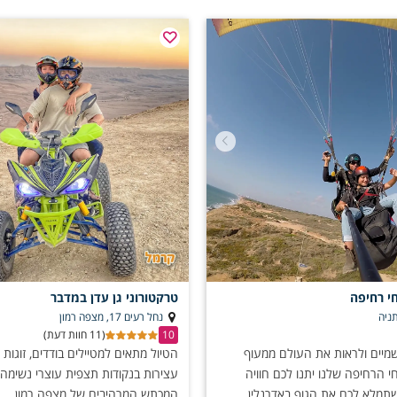
הפתוח של הדרום, חוויות השטח יעניקו לכם רגעים של שיתוף פעולה, צחוק והתרג
י רחיפה
טרקטורוני גן עדן במדבר
ניה
נחל רעים 17, מצפה רמון
10
(11 חוות דעת)
שמיים ולראות את העולם ממעוף
הטיול מתאים למטיילים בודדים, זוגות
י הרחיפה שלנו יתנו לכם חוויה
עצירות בנקודות תצפית עוצרי נשימה 
תמלא לכם את הגוף באדרנלין
המכתש המרהיבים של מצפה רמון.