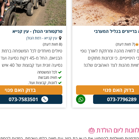
טרקטורוני הגולן - עין קנייא
עין קנייא - רמת הגולן
(7 חוות דעת)
(8 חוות דעת)
 לחוויה מהנה ומרתקת לאורך נופי
טיולים מיוחדים לכל המשפחה ברמת הגו
היפייפיים. כי זכרונות מתוקים
וויות מהנות לצד האהובים שלנו!
נסיעה זוגית ועד קבוצות של 40 איש
לכל המשפחה
חוויה מגבשת
לזוגות, קבוצות ועוד.
בדוק האם פנוי
בדוק האם פנוי
073-7583501
073-7796289
זוגות ליום הולדת 🎂
הזדמנות מושלמת להפתיע את בן או בת הזוג עם חוויה בלתי נשכחת. במקום להסתפק 