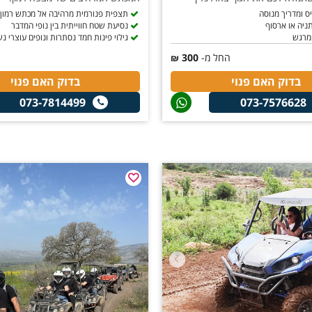
יס ומדריך מנוסה
תצפית פנורמית מרהיבה אל מכתש רמון
ניה או ארסוף
נסיעת שטח חווייתית בין נופי המדבר
ומרגש
גילוי פינות חמד נסתרות ונופים עוצרי נ
החל מ-
300
₪
בדוק האם פנוי
בדוק האם פנוי
073-7814499
073-7576628