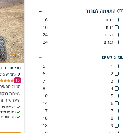
פעילויו
התאמה למגדר
בנים
16
בין אם זה לצי
בנות
16
נשים
24
גברים
24
גילאים
5
1
טרקטורוני ג
6
2
נחל רעים 17, מצפה רמון
10
7
3
הטיול מתאים 
8
4
עצירות בנקוד
10
5
המכתש המרהי
14
6
תצפית פנור
17
7
נסיעת שטח ח
גילוי פינות
18
8
18
9
19
10