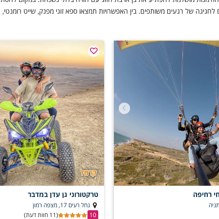
לחגיגה של רגעים משותפים. בין האפשרויות תמצאו ספא זוגי מפנק, שייט רומנטי, טיו
רח ועוד. לא משנה אם אתם מחפשים בילוי רגוע, חוויה מלאת אדרנלין או ערב רומנטי 
י רחיפה
טרקטורוני גן עדן במדבר
ניה
נחל רעים 17, מצפה רמון
10
(11 חוות דעת)