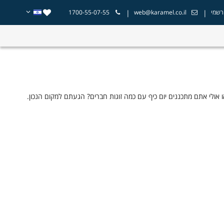
|
|
רשמי
web@karamel.co.il
1700-55-07-55
או אולי אתם מתכננים יום כיף עם כמה זוגות חברים? הגעתם למקום הנכון.
הרפתקאות מלאות אדרנלין ועד רגעים רומנטיים ושלווים. בין האפשרויות
, שייט רומנטי, סדנאות חווייתיות, מתחמי ספא מפנקים, טיולי טבע,
כזנו עבורכם מבחר עשיר של אפשרויות, כך שתוכלו למצוא בקלות את
חוויה שהכי מדברת אליכם, להזמין מקום ולצאת ליהנות יחד.
ת זוגיות
כות ללא הסחות דעת.
הזוג.