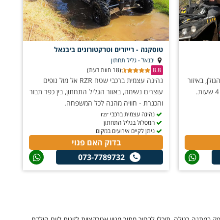
טוסקנה - רייזרים וטרקטורונים ביבנאל
יבנאל - גליל תחתון
8.8
(18 חוות דעת)
לן, באיזור
נהיגה עצמית ברכבי שטח RZR אל מול נופים
הבניאס, החל מ-45 דקות נסיעה ועד 4 שעות.
עוצרים נשימה, באזור הגליל התחתון, בין כפר תבור
והכנרת - חוויה מהנה לכל המשפחה.
נהיגה עצמית ברכבי rzr
המסלול בגליל התחתון
ניתן לקיים אירועים במקום
בדוק האם פנוי
073-7789732
במתנה רגילה, תוכלו לבחור מתוך מגוון אטרקציות לזוגות ליום הולדת