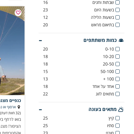
שבתות וחגים
16
אקסטרים במדבר 
בשעות היום
23
בשעות הלילה
12
בתיאום מראש
20
כמות משתתפים
20
0-10
18
10-20
18
20-50
15
50-100
13
100 +
אחד על אחד
18
מתאים לזוג
22
כנפיים מצנח
ארסוף או נת
מתאים בעונה
(32 חוות דעת)
קיץ
25
בואו לרחף ב
סתיו
25
הציפור! מצנח
חורף
23
אקסטרימית ש