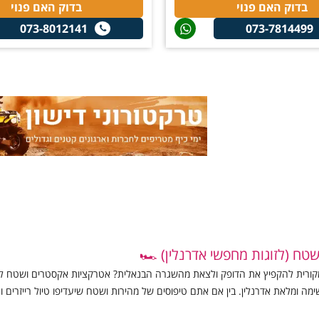
בדוק האם פנוי
בדוק האם פנוי
073-8012141
073-7814499
טח (לזוגות מחפשי אדרנלין) 🏎️
ורית להקפיץ את הדופק ולצאת מהשגרה הבנאלית? אטרקציות אקסטרים ושטח לזוג
ימה ומלאת אדרנלין. בין אם אתם טיפוסים של מהירות ושטח שיעדיפו טיול רייזרים וג
ם כמו טיסה בכדור פורח, צניחה חופשית או מצנחי רחיפה – מחכה לכם שפע של הר