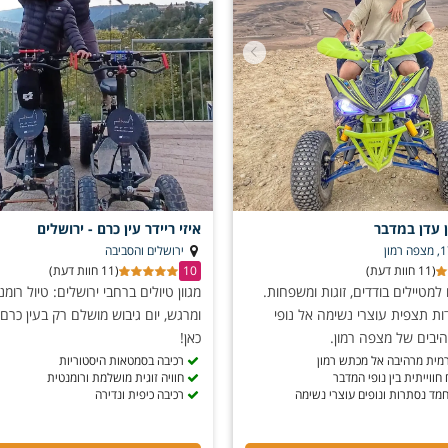
ת אתגר נוספות, וליצור יחד חוויה מרגשת שתישאר אתכם עוד שנים רבות.
ון אירוע מיוחד או פשוט כדי להתנתק מהשגרה.
ן עדן במדבר
איזי ריידר עין כרם - ירושלים
ירושלים והסביבה
(11 חוות דעת)
10
(11 חוות דעת)
למטיילים בודדים, זוגות ומשפחות.
מגוון טיולים ברחבי ירושלים: טיול רומנט
ות תצפית עוצרי נשימה אל נופי
ומרגש, יום גיבוש מושלם רק בעין כרם -
בים של מצפה רמון.
כאן!
מית מרהיבה אל מכתש רמון
רכיבה בסמטאות היסטוריות
ווייתית בין נופי המדבר
חוויה זוגית מושלמת ורומנטית
 חמד נסתרות ונופים עוצרי נשימה
רכיבה כיפית ונדירה