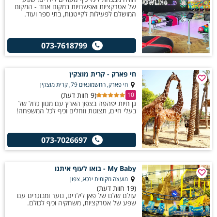
של אטרקציות ואפשרויות במקום אחד - המקום
המושלם לפעילות לקייטנות, בתי ספר ועוד.
073-7618799
חי פארק - קרית מוצקין
חי פארק, החשמונאים 79, קרית מוצקין
(9 חוות דעת)
10
גן חיות יפהפה בצפון הארץ עם מגוון גדול של
בעלי חיים, תצוגות זוחלים וכיף לכל המשפחה!
073-7026697
My Baby - בואו לעוף איתנו
מועצה מקומית ירכא, צפון
(19 חוות דעת)
עולם שלם של פאן לילדים, נוער ומבוגרים עם
שפע של אטרקציות, משחקיה וכיף לכולם.