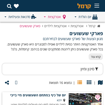
יום הולדת
אטרקציות
סדנאות ופעילויות
קרמל
אטרקציות
אטרקציות לילדים
פארק שעשועים
פארקי שעשועים
מגוון הצעות של פארקי שעשועים לבחירתכם
אחד האטרקציות היותר כפיות לילדים ואפילו למבוגרים היא פארק שעשועים.
בכל פארק שעשועים ניתן ליהנות ממתקנים שונים בניהם: קרוסלות, גלגל
ענק, רכבות הרים ועוד ועוד. כאן בקטגורית פארקי שעשועים תוכלו למצוא
קרא עוד
מבחר
פארקים
לבילוי משפחתי, זוגי או קבוצתי. תוכלו למצוא פארקי שעשועים
בצפון במרכז ובדרום ולבחור את הפארק שמתאים עבורכם לפי המידע המפורט
סינון ומיון
פה באתר.
|
|
נמצאו 16 תוצאות
יום של כיף במתחם השעשועים מיי בייבי
ירכא
חוויה מנצחת לימי כיף מעולים לילדים! שפע