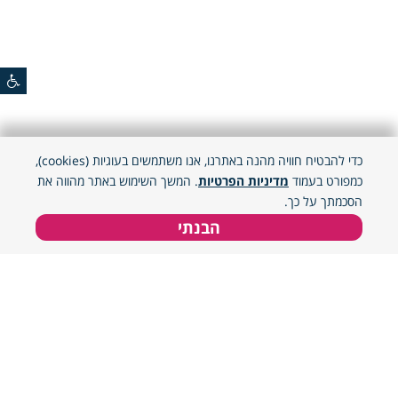
כדי להבטיח חוויה מהנה באתרנו, אנו משתמשים בעוגיות (cookies),
כמפורט בעמוד
מדיניות הפרטיות
. המשך השימוש באתר מהווה את
הסכמתך על כך.
הבנתי
מיון
סינון
מיון אקראי
מחיר נמוך לגבוה
הזן מיקום
מחיר גבוה לנמוך
מיקומך הנוכחי
פופולרי
אזור פעילות
מאמרים שיעניינו אותך
מומלץ
צפון
8