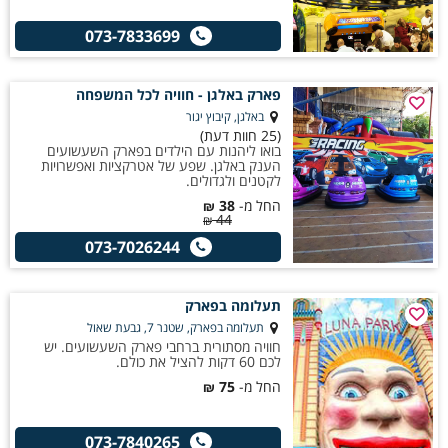
073-7833699
פארק באלגן - חוויה לכל המשפחה
באלגן, קיבוץ יגור
(25 חוות דעת)
בואו ליהנות עם הילדים בפארק השעשועים
הענק באלגן. שפע של אטרקציות ואפשרויות
לקטנים ולגדולים.
החל מ-
38
₪
44
₪
073-7026244
תעלומה בפארק
תעלומה בפארק, שטנר 7, גבעת שאול
חוויה מסתורית ברחבי פארק השעשועים. יש
לכם 60 דקות להציל את כולם.
החל מ-
75
₪
073-7840265