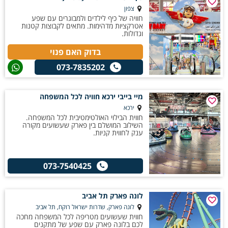
צפון
חוויה של כיף לילדים ולמבוגרים עם שפע
אטרקציות מדהימות. מתאים לקבוצות קטנות
וגדולות.
בדוק האם פנוי
073-7835202
מיי בייבי ירכא חוויה לכל המשפחה
ירכא
חווית הבילוי האולטימטיבית לכל המשפחה.
השילוב המושלם בין פארק שעשועים מקורה
ענק לחווית קניות.
073-7540425
לונה פארק תל אביב
לונה פארק, שדרות ישראל רוקח, תל אביב
חווית שעשועים מטריפה לכל המשפחה מחכה
לכם בלונה פארק עם שפע של מתקנים