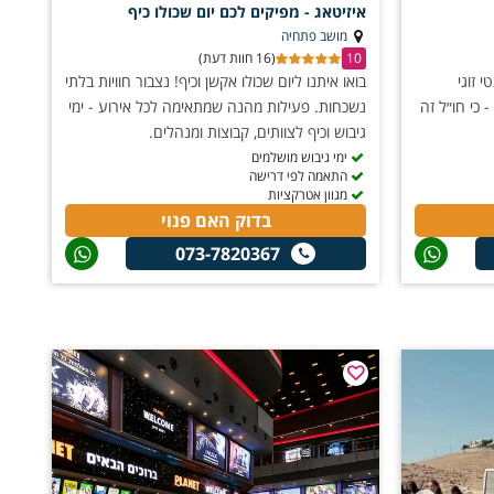
איזיטאג - מפיקים לכם יום שכולו כיף
במוזיאון המדע שזו חוויה מרתקת המעסיקה את הילדים לשעות
מושב פתחיה
10
(16 חוות דעת)
י זוגי
בואו איתנו ליום שכולו אקשן וכיף! נצבור חוויות בלתי
קציות בעיר העתיקה, המשלבת סמטאות ציוריות וסיפורי עבר
 כי חו״ל זה
נשכחות. פעילות מהנה שמתאימה לכל אירוע - ימי
גיבוש וכיף לצוותים, קבוצות ומנהלים.
 הבחירה המושלמת, במיוחד בסיורי אוכל מודרכים או בשעות
ימי גיבוש מושלמים
התאמה לפי דרישה
מגוון אטרקציות
בדוק האם פנוי
יות במעלה אדומים כמו המג'יק קאס לדוגמא, שיכולות להפתיע אתכם
073-7820367