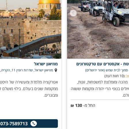
ח - אקסטרים עם טרקטורונים
מוזיאון ישראל
סמוך לבית שמש (אזור ירושלים)
מוזיאון ישראל, שדרות רופין 11, הקריה, ירושלים
(10 חוות דעת)
מהנה ומומלצת למשפחות, זוגות,
אטרקציה מלמדת ומעשירה של היסטור
טיולים בנופי הרי יהודה ומקומות ששווה
ממקומות שונים בעולם. בילוי מושלם ל
לם.
ומבוגרים.
החל מ-
130
₪
073-7589713