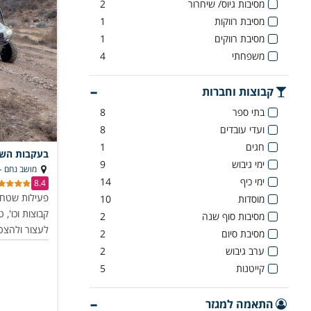
מסיבות גיוס/ שיחרור
2
מסיבת רווקות
1
מסיבת רווקים
1
משפחתי
4
קבוצות וחברות
בתי ספר
8
ועדי עובדים
8
חגים
1
בעקבות השט
ימי גיבוש
9
מושב נחם - 
ימי כיף
14
8.4
פעילות שטח 
מוסדות
10
קבוצות וכו', 
מסיבות סוף שנה
2
לעצור ולהצט
מסיבת סיום
2
ערב גיבוש
2
קייטנות
5
התאמה למגזר