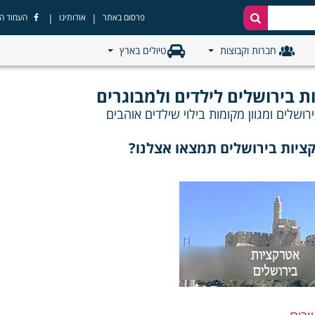
|
|
פרסום באתר
אודותינו
העמוד ה
חברות וקבוצות
טיולים בארץ
 בירושלים לילדים ולמבוגרים
ושלים ומגוון מקומות בילוי שילדים אוהבים
ציות בירושלים תמצאו אצלנו?
ים ביום כיף עם אטרקציות כיפיות בירושלים או שאתם מתכננים לקיים ערב מהנה
ון מקומות בילוי בירושלים.
בירושלים?
בעיר ירושלים אטרקציות רבות אותם ריכזנו במיוחד עבורכם. אז במקום ל
ל אטרקציות בירושלים, מיקומם, שעות פעילות, ומידע רלוונטי נוסף בקלות ובזריז
ויות שכאן תוכלו גם למצוא אטרקציות סביב ירושלים ולא רק בתוך העיר עצמה. א
את האוטו ולהגיע לעיר הקודש ליהנות משלל אטרקציות ירושלים המדהימות.