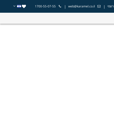
|
|
רשמי
web@karamel.co.il
1700-55-07-55
 עם כל המשפחה או החברים בשילוב אטרקציות באזור ירושלים הגעתם
היכנס לאתרים רבים ולבצע שיחות טלפון ארוכות, אתם יכולים לקבל כאן
ות, כך שתוכלו לבחור אטרקציה בירושלים שמתאימה עבורכם בלי לשבור את
ז בחרו את האטרקציה שלכם מבין מבחר אטרקציות בירושלים והסביבה