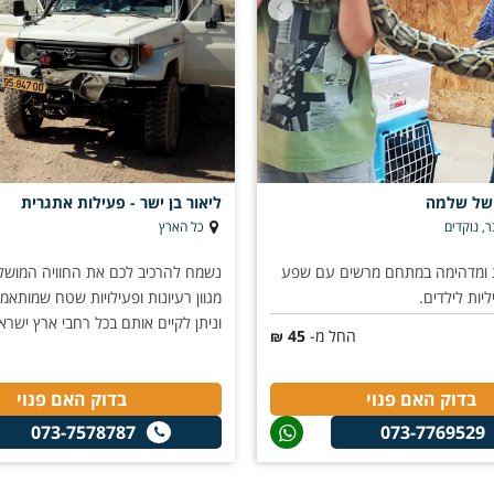
 של שלמה
ליאור בן ישר - פעילות אתגרית
, נוקדים
כל הארץ
 ומדהימה במתחם מרשים עם שפע
נשמח להרכיב לכם את החוויה המושל
יות לילדים.
מגוון רעיונות ופעילויות שטח שמותאמ
וניתן לקיים אותם בכל רחבי ארץ ישרא
החל מ-
45
₪
בדוק האם פנוי
בדוק האם פנוי
073-7578787
073-7769529