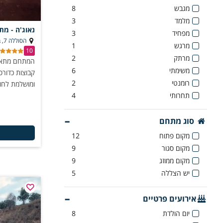
מגבש
8
מלמד
3
נאוג'ה - מת
מפחיד
3
הסוללה 7, בית שמש
מרגש
1
10
מרתק
2
המתחם מתאים 
משימתי
6
קבוצות כדורס
רומנטי
2
ומושלמת לחו
תחרותי
4
סוג מתחם
מקום פתוח
12
מקום סגור
9
מקום ממוזג
9
יש הצללה
5
אירועים פרטיים
יום הולדת
8