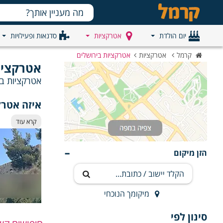
יום הולדת
אטרקציות
סדנאות ופעילויות
קרמל
אטרקציות
אטרקציות בירושלים
אטרקציות
אטרקציות ביר
איזה אטרק
אם אתם מעוניינ
קרא עוד
למקום הנכון! מגו
הזן מיקום
אז מה לעשות 
את כל הפרטים ע
הראש.
מבין שלל האפשר
מיקומך הנוכחי
ופשוט תהנו.
זה הזמן להניע 
סינון לפי