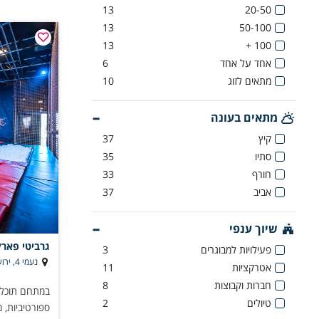
13
20-50
13
50-100
13
100 +
אחד על אחד
6
מתאים לזוג
10
מתאים בעונה
קיץ
37
סתיו
35
חורף
33
אביב
37
שיוך ענפי
גרביטי פארק
פעילויות למבוגרים
3
נעמי 4, ירושלים, מתחם יס פלאנט
אטרקציות
11
חברות וקבוצות
8
במתחם תוכלו 
טיולים
2
ספורטיביות, 