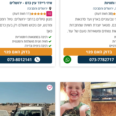
וחוויות
איזי ריידר עין כרם - ירושלים
חפש חוויות בירושלים לילדים
- שתשלב הנאה ולמידה, מומלץ לבקר 
 ירושלים והסביבה
ירושלים והסביבה
(38 חוות דעת)
10
(11 חוות דעת)
 צבעוניים בארץ ועד סדנאות
מגוון טיולים ברחבי ירושלים: טיול רומנט
 ההיסטוריה והאווירה הייחודית -
אל תחמיצו סיור מודרך במסגרת אטר
ם. סטאר יוצרת חוויות שמחברות
ומרגש, יום גיבוש מושלם רק בעין כרם -
.
ת צוותים ומשאירות טעם של עוד.
כאן!
 מחפשים קולינריה ואווירה תוססת -
אטרקציות בשוק מחנה יהודה הן
ת
רכיבה בסמטאות היסטוריות
השוק הופך למוקד בילוי צעיר וחי.
ות
חוויה זוגית מושלמת ורומנטית
טיים
רכיבה כיפית ונדירה
בדוק האם פנוי
בדוק האם פנוי
 שכונות שונות וערים שסובבות את ירושלים כמו מעלה אדומים למשל. ישנן אטרקצ
073-8012141
073-7782717
ם מודרניים וסופר אטרקטיביים לילדים.