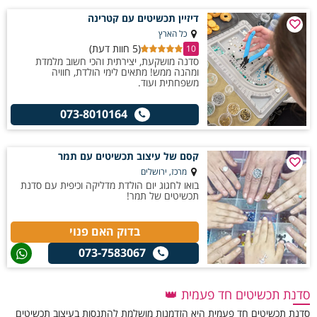
דיזיין תכשיטים עם קטרינה
כל הארץ
(5 חוות דעת)
10
סדנה מושקעת, יצירתית והכי חשוב מלמדת
ומהנה ממש! מתאים לימי הולדת, חוויה
משפחתית ועוד.
073-8010164
קסם של עיצוב תכשיטים עם תמר
מרכז, ירושלים
בואו לחגוג יום הולדת מדליקה וכיפית עם סדנת
תכשיטים של תמר!
בדוק האם פנוי
073-7583067
סדנת תכשיטים חד פעמית 👑
סדנת תכשיטים חד פעמית היא הזדמנות מושלמת להתנסות בעיצוב תכשיטים