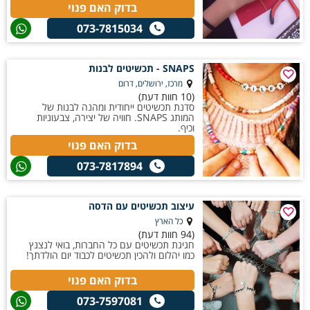
בדוק האם פנוי
073-7815034
SNAPS - תכשיטים לבנות
מרכז, ירושלים, דרום
(10 חוות דעת)
סדנת תכשיטים ייחודית ומהנה לבנות של
המותג SNAPS. חוויה של יצירה, צבעוניות
וכיף.
בדוק האם פנוי
073-7817894
עיצוב תכשיטים עם הדסה
כל הארץ
(94 חוות דעת)
חגיגת תכשיטים עם כל החברות, בואי לנצנץ
כמו יהלום ולהכין תכשיטים לכבוד יום הולדתך!
בדוק האם פנוי
073-7597081