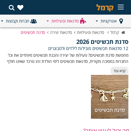
אטרקציות
סדנאות ופעילויות
חברות וקבוצות
קרמל
סדנאות ופעילויות
סדנאות יצירה
סדנת תכשיטים
סדנת תכשיטים 2026
12 סדנאות תכשיטים מובילות לילדים ולמבוגרים
מחפשת סדנת תכשיטים? פעילות של יצירה והכנת תכשיטים מיוחדים את וכל
החברות במסיבה מקורית, סדנאות תכשיטים לימי הולדת זהו טרנד שאינו חולף
לעולם כיוון שכל הבנות אוהבות תכשיטים וקישוטים יפים! יש מגוון ענק של
קרא עוד
סדנאות יצירה ותכשיטים ליום הולדת ולכל גיל, כל מה שנשאר זה רק לבחור
את הפעילות המועדפת עליך!
​סוג אירוע
תיאור האמן
סדנת תכשיטים
יצירה צבעונית ומהנה עם חרוזים, חוטים ותליונים.
לילדים
מתאימה לימי הולדת ולאירועים.
סדנת תכשיטים
מפגש יצירתי שבו כל משתתפת מעצבת תכשיט אישי.
לנשים
מושלם לערבי חברות או גיבוש.
מה יכול לעניין אותך?