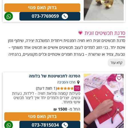
בדוק האם פנוי
073-7769059
סדנת תכשיטים זוגית 💗
סדנת תכשיטים זוגית היא חוויה רומנטית וייחודית המשלבת יצירה, שיתוף וזמן
איכות יחד. בני הזוג לומדים לעצב תכשיטים אישיים או תכשיט אחד משותף –
טבעת, צמיד או שרשרת – בעזרת חומרים איכותיים וכלים מקצועיים, בהנחיה
אישית ובאווירה אינטימית ונעימה. הסדנה מאפשרת לבני הזוג להתחבר דרך
קרא עוד
היצירה, לגלות צדדים חדשים זה בזה וליצור מזכרת מעוצבת שתישאר איתם
לאורך זמן. מתנה מושלמת ליום נישואין, יום אהבה או סתם חוויה זוגית מיוחדת
הסדנה לתכשיטנות של בלומה
ולא שגרתית.
מרכז והסביבה
(1 חוות דעת)
10
פעילות קסומה ומלאת חוויה - לילדות, נערות
ונשים. יוצרים ולומדים יחד איך ליצור תכשיט
אישי ומיוחד.
החל מ-
1500
₪
בדוק האם פנוי
073-7815034