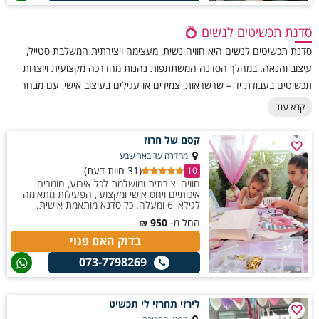
סדנת תכשיטים לנשים 💍
סדנת תכשיטים לנשים היא חוויה נשית, מעצימה ויצירתית המשלבת סטייל,
עיצוב והנאה. במהלך הסדנה המשתתפות נהנות מהדרכה מקצועית ויוצרות
תכשיטים בעבודת יד – שרשראות, צמידים או עגילים בעיצוב אישי, עם מבחר
עשיר של חומרים איכותיים וטרנדים עכשוויים. האווירה רגועה ומהנה, מושלמת
קרא עוד
למפגש חברות, יום הולדת, מסיבת רווקות או פשוט זמן איכות מפנק. בסיום
הסדנה כל אחת יוצאת עם תכשיט מעוצב מעשה ידיה ותחושת סיפוק מהתהליך
קסם של חרוז
היצירתי והמהנה.
מחדרה עד באר שבע
(31 חוות דעת)
10
חוויה יצירתית ומושלמת לכל אירוע, חומרים
איכותיים ויחס אישי ומקצועי, הפעילות מתאימה
לגילאי 6 ומעלה. כל סדנא מותאמת אישית.
החל מ-
950
₪
בדוק האם פנוי
073-7798269
לירזי תחרזי לי תכשיט