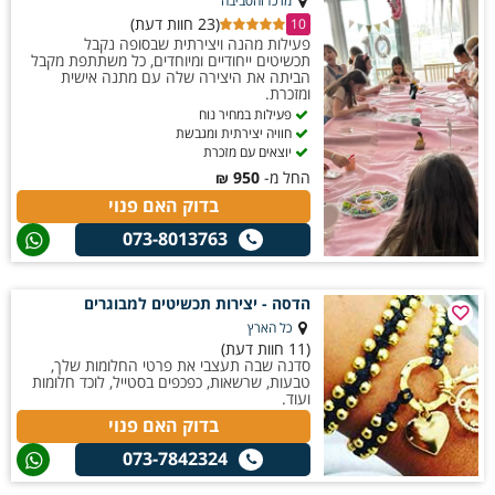
מרכז והסביבה
(23 חוות דעת)
10
פעילות מהנה ויצירתית שבסופה נקבל
תכשיטים ייחודיים ומיוחדים, כל משתתפת מקבל
הביתה את היצירה שלה עם מתנה אישית
ומזכרת.
פעילות במחיר נוח
חוויה יצירתית ומגבשת
יוצאים עם מזכרת
החל מ-
950
₪
בדוק האם פנוי
073-8013763
הדסה - יצירות תכשיטים למבוגרים
כל הארץ
(11 חוות דעת)
סדנה שבה תעצבי את פרטי החלומות שלך,
טבעות, שרשאות, כפכפים בסטייל, לוכד חלומות
ועוד.
בדוק האם פנוי
073-7842324