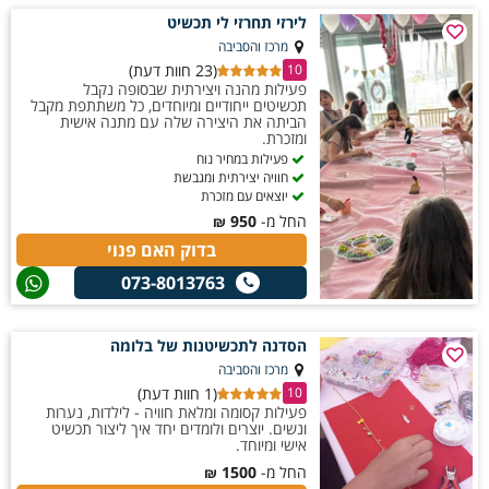
לירזי תחרזי לי תכשיט
מרכז והסביבה
(23 חוות דעת)
10
פעילות מהנה ויצירתית שבסופה נקבל
תכשיטים ייחודיים ומיוחדים, כל משתתפת מקבל
הביתה את היצירה שלה עם מתנה אישית
ומזכרת.
פעילות במחיר נוח
חוויה יצירתית ומגבשת
יוצאים עם מזכרת
החל מ-
950
₪
בדוק האם פנוי
073-8013763
הסדנה לתכשיטנות של בלומה
מרכז והסביבה
(1 חוות דעת)
10
פעילות קסומה ומלאת חוויה - לילדות, נערות
ונשים. יוצרים ולומדים יחד איך ליצור תכשיט
אישי ומיוחד.
החל מ-
1500
₪