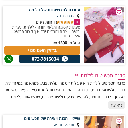
הסדנה לתכשיטנות של בלומה
מרכז והסביבה
(1 חוות דעת)
10
פעילות קסומה ומלאת חוויה - לילדות, נערות
ונשים. יוצרים ולומדים יחד איך ליצור תכשיט
אישי ומיוחד.
החל מ-
1500
₪
בדוק האם פנוי
073-7815034
סדנת תכשיטים לילדות 🎀
סדנת תכשיטים לילדות היא פעילות קסומה ומלאת צבע שמתאימה במיוחד לימי
הולדת ולאירועים חגיגיים. במהלך הסדנה הילדות לומדות כיצד לעצב תכשיטים
בעצמן – לבחור חרוזים, להתאים צבעים וליצור צמידים, שרשראות ותליונים
בעיצוב אישי. האווירה מהנה וקלילה, עם הדרכה סבלנית וכלים ידידותיים
קרא עוד
לילדים. בסוף הסדנה כל ילדה יוצאת עם תכשיט שהיא יצרה בעצמה ותחושת
גאווה גדולה. זו חוויה מהנה, יצירתית ומיוחדת שתשאיר מזכרת צבעונית ומרגשת
שיילי - הכנה ויצירה של תכשיטים
מהמסיבה.
נתניה עד נהריה