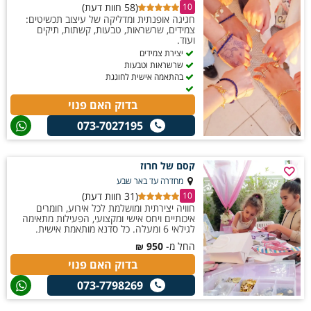
(58 חוות דעת)
10
חגיגה אופנתית ומדליקה של עיצוב תכשיטים:
צמידים, שרשראות, טבעות, קשתות, תיקים
ועוד.
יצירת צמידים
שרשראות וטבעות
בהתאמה אישית לחוגגת
בדוק האם פנוי
073-7027195
קסם של חרוז
מחדרה עד באר שבע
(31 חוות דעת)
10
חוויה יצירתית ומושלמת לכל אירוע, חומרים
איכותיים ויחס אישי ומקצועי, הפעילות מתאימה
לגילאי 6 ומעלה. כל סדנא מותאמת אישית.
החל מ-
950
₪
בדוק האם פנוי
073-7798269