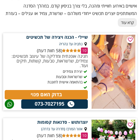
אישיים באירוע חווייתי ומהנה, בלי צורך בניסיון קודם. במהלך הסדנה
המשתתפים יוצרים תכשיט ייחודי משלהם – שרשרת, צמיד או עגילים – בעזרת
מגוון חרוזים, חוטים ואבני נוי מרהיבים. ההדרכה מותאמת לכל גיל ורמה, באווירה
קרא עוד
נעימה וקלילה. הסדנה מתאימה לימי הולדת, מפגשים חברתיים, ימי גיבוש או
פשוט כפעילות חווייתית לשעות הפנאי, ומבטיחה שכל משתתף יחזור הביתה עם
שיילי - הכנה ויצירה של תכשיטים
תכשיט מעוצב ומלא סטייל.
נתניה עד נהריה
(58 חוות דעת)
10
חגיגה אופנתית ומדליקה של עיצוב תכשיטים:
צמידים, שרשראות, טבעות, קשתות, תיקים
ועוד.
יצירת צמידים
שרשראות וטבעות
בהתאמה אישית לחוגגת
בדוק האם פנוי
073-7027195
יוצרותוש - סדנאות קסומות
אזור המרכז (חדרה עד גדרה)
(58 חוות דעת)
10