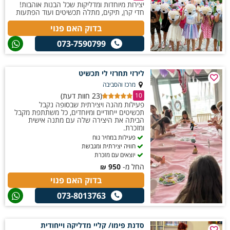
יצירות מיוחדות ומדליקות שכל הבנות אוהבות!
חדי קרן, תיקים, מתלה תכשיטים ועוד הפתעות
בדוק האם פנוי
073-7590799
לירזי תחרזי לי תכשיט
מרכז והסביבה
(23 חוות דעת)
10
פעילות מהנה ויצירתית שבסופה נקבל
תכשיטים ייחודיים ומיוחדים, כל משתתפת מקבל
הביתה את היצירה שלה עם מתנה אישית
ומזכרת.
פעילות במחיר נוח
חוויה יצירתית ומגבשת
יוצאים עם מזכרת
החל מ-
950
₪
בדוק האם פנוי
073-8013763
סדנת פימו/ קליי מדליקה וייחודית