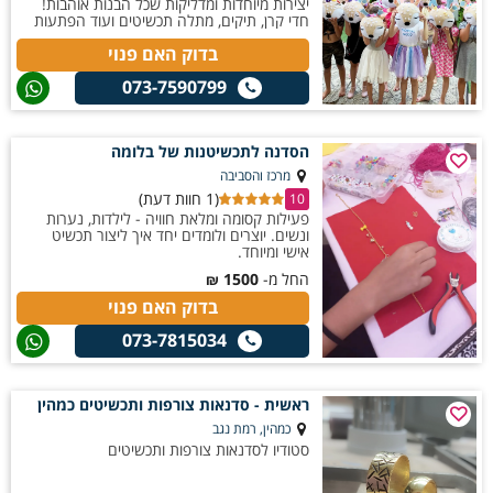
יצירות מיוחדות ומדליקות שכל הבנות אוהבות!
חדי קרן, תיקים, מתלה תכשיטים ועוד הפתעות
בדוק האם פנוי
073-7590799
הסדנה לתכשיטנות של בלומה
מרכז והסביבה
(1 חוות דעת)
10
פעילות קסומה ומלאת חוויה - לילדות, נערות
ונשים. יוצרים ולומדים יחד איך ליצור תכשיט
אישי ומיוחד.
החל מ-
1500
₪
בדוק האם פנוי
073-7815034
ראשית - סדנאות צורפות ותכשיטים כמהין
כמהין, רמת נגב
סטודיו לסדנאות צורפות ותכשיטים