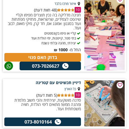
איזור מרכז בלבד
(48 חוות דעת)
10
חגיגה מדליקה בה נכין תוצרים מפימו וקליי
שיהפכו לצמידים, שרשראות, מחזיקי מפתחות
ועוד בסגנון: אמונג אס, חד קרן, מיקי מאוס, לבוב
ועוד.
קליי או פימו בקונספטים
בתי ספר, קייטנות, ימי הולדת ועוד
יצירתי, מהנה ובלתי נשכח
החל מ-
1000
₪
בדוק האם פנוי
073-7026627
דיזיין תכשיטים עם קטרינה
כל הארץ
(5 חוות דעת)
10
סדנה מושקעת, יצירתית והכי חשוב מלמדת
ומהנה ממש! מתאים לימי הולדת, חוויה
משפחתית ועוד.
073-8010164