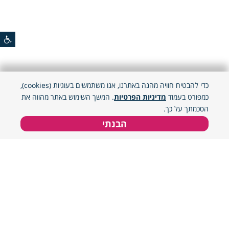
כדי להבטיח חוויה מהנה באתרנו, אנו משתמשים בעוגיות (cookies),
כמפורט בעמוד
מדיניות הפרטיות
. המשך השימוש באתר מהווה את
הסכמתך על כך.
הבנתי
מיון
סינון
מיון אקראי
מחיר נמוך לגבוה
הזן מיקום
מחיר גבוה לנמוך
מיקומך הנוכחי
פופולרי
אזור פעילות
מאמרים שיעניינו אותך
מומלץ
צפון
4
מיקומך הנוכחי
התאמה למגדר