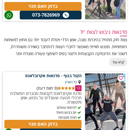
בדוק האם פנוי
073-7826969
סדנאות גיבוש לצוות 🏹
צוות חזק מתחיל בהיכרות טובה, אמון הדדי ויכולת לעבוד יחד גם מחוץ למשימות
היומיומיות. מפגש חווייתי מאפשר לחברי הצוות להתחבר באווירה משוחררת,
לשפר את הדינמיקה הקבוצתית וליצור בסיס לשיתוף פעולה מוצלח יותר
בהמשך הדרך. ארגונים רבים בוחרים לקיים סדנאות גיבוש לצוות כחלק מפיתוח
קרא עוד
העובדים וחיזוק הקשרים בין חברי הקבוצה. סדנת גיבוש לצוות יכולה לשלב
אתגר, חשיבה יצירתית, תקשורת ועבודה משותפת, תוך התאמה מלאה למטרות
הקול בגוף - סדנאות אקרובלאנס
הארגון ולמאפייני המשתתפים. התוצאה היא חוויה מהנה שמחזקת את תחושת
כל הארץ
(9 חוות דעת)
השייכות ותורמת לאווירה חיובית ומלוכדת יותר.
10
סדנת אקרובלאנס לקבוצות מבוגרים המשלבת
תרגילי תנועה שעובדים על גיבוש, אמון
ותקשורת.
לפיתוח צוותים
יום גיבוש מיוחד
חוויה מעצימה
בדוק האם פנוי