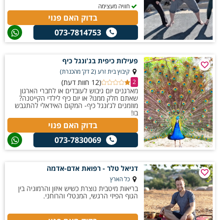
חוויה מעצימה
בדוק האם פנוי
073-7814753
פעילות כיפית בג'ונגל כיף
קיבוץ בית זרע (2 דק’ מהכנרת)
(12 חוות דעת)
2
מארגנים יום גיבוש לעובדים או לחברי הארגון
שאתם חלק ממנו? או יום כיף לילדי הקייטנה?
מוזמנים לג'ונגל כיף- המקום האידאלי להתגבש
בו!
בדוק האם פנוי
073-7830069
דניאל טלר - רפואת אדם-אדמה
כל הארץ
בריאות מיטבית נוצרת כשיש איזון והרמוניה בין
הגוף הפיזי הרגשי, המנטלי והרוחני.