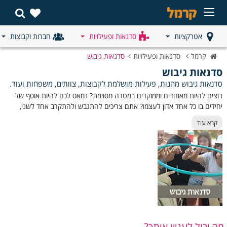
אטרקציות
סדנאות ופעילויות
חברות וקבוצות
קרמל
סדנאות ופעילויות
סדנאות גיבוש
סדנאות גיבוש
סדנאות גיבוש מהנות, פעילות מושלמת לקבוצות, צוותים, משפחות ועוד.
רוצים להיות מאוחדים וממוקדים במטרה מסוימת? נמאס לכם להיות אוסף של
יחידים בו כל אחד אדון לעצמו? אתם צריכים להתגבש ולהתקרב אחד לשני,
אבל מדובר במשהו שדורש זמן, השקעה ועבודה. באתר קרמל עומד לרשותכם
קרא עוד
מגוון גדול של סדנאות גיבוש על מנת שתוכלו לעשות זאת כמו שצריך, דברים
הולכים להשתנות לטובה.
שם הסדנה -
תיאור קצר -
סדנת בישול
פעילות קולינרית חווייתית שבה המשתתפים מבשלים יחד
משותפת:
ומתחברים דרך אוכל.
סדנת צחוק:
פעילות משחררת עם תרגילי צחוק, הומור וגיבוש קליל.
מה יכול לעניין אותך?
סדנת