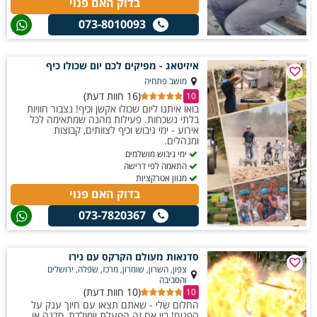
בדוק האם פנוי
073-8010093
איזיטאג - מפיקים לכם יום שכולו כיף
מושב פתחיה
(16 חוות דעת)
10
בואו איתנו ליום שכולו אקשן וכיף! נצבור חוויות
בלתי נשכחות. פעילות מהנה שמתאימה לכל
אירוע - ימי גיבוש וכיף לצוותים, קבוצות
ומנהלים.
ימי גיבוש מושלמים
התאמה לפי דרישה
מגוון אטרקציות
בדוק האם פנוי
073-7820367
סדנאות מעולם הקרקס עם נירו
צפון, השרון, שומרון, מרכז, שפלה, ירושלים
והסביבה
(10 חוות דעת)
10
החלום שלי - שאתם תצאו עם חיוך ענק על
הפנים! בין אם זה הפעלת יומולדת, סדנה או