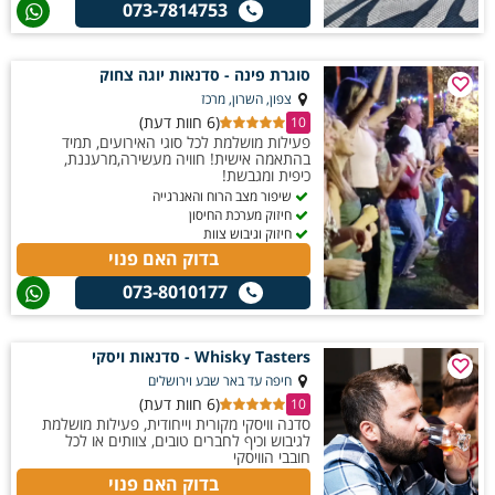
073-7814753
סוגרת פינה - סדנאות יוגה צחוק
צפון, השרון, מרכז
(6 חוות דעת)
10
פעילות מושלמת לכל סוגי האירועים, תמיד
בהתאמה אישית! חוויה מעשירה,מרעננת,
כיפית ומגבשת!
שיפור מצב הרוח והאנרגייה
חיזוק מערכת החיסון
חיזוק וגיבוש צוות
בדוק האם פנוי
073-8010177
Whisky Tasters - סדנאות ויסקי
חיפה עד באר שבע וירושלים
(6 חוות דעת)
10
סדנה וויסקי מקורית וייחודית, פעילות מושלמת
לגיבוש וכיף לחברים טובים, צוותים או לכל
חובבי הוויסקי
בדוק האם פנוי