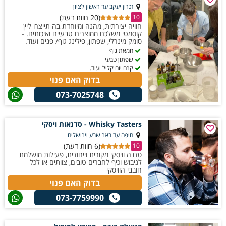
זכרון יעקב עד ראשון לציון
(20 חוות דעת)
10
חוויה יצירתית, מהנה ומיוחדת בה תייצרו ליין
קוסמטי משלכם ממוצרים טבעיים ואיכותים. -
סומק מינרלי, שפתון, פילינג גוף/ פנים ועוד.
חמאת גוף
שפתון טבעי
קרם יום קליל ועוד.
בדוק האם פנוי
073-7025748
Whisky Tasters - סדנאות ויסקי
חיפה עד באר שבע וירושלים
(6 חוות דעת)
10
סדנה וויסקי מקורית וייחודית, פעילות מושלמת
לגיבוש וכיף לחברים טובים, צוותים או לכל
חובבי הוויסקי
בדוק האם פנוי
073-7759990