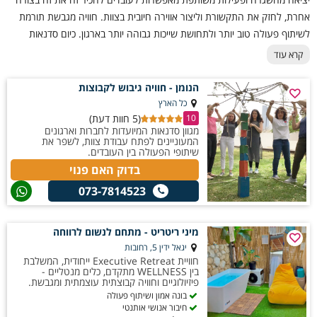
ומטרת המפגש. לקבוצות עובדים מומלץ לבחור בפעילויות המשלבות עבודת
אחרת, לחזק את התקשורת וליצור אווירה חיובית בצוות. חוויה מגבשת תורמת
צוות ופתרון משימות, בעוד שלמשפחות וקבוצות חברים יתאימו יותר סדנאות
לשיתוף פעולה טוב יותר ולתחושת שייכות גבוהה יותר בארגון. כיום סדנאות
חווייתיות וקלילות. עבור בני נוער ניתן לשלב פעילויות אתגר, משימות ODT
גיבוש לעובדים הן פתרון פופולרי עבור חברות וארגונים המעוניינים לשלב הנאה
וסדנאות יצירתיות המעודדות שיתוף פעולה וחשיבה מחוץ לקופסה. ככל
קרא עוד
שהפעילות מותאמת בצורה מדויקת יותר לאופי המשתתפים, כך חוויית הגיבוש
לצד ערך מוסף. מגוון הסדנאות מתאים לצוותים קטנים וגדולים וכולל פעילויות
הופכת משמעותית ומהנה יותר.
חווייתיות, יצירתיות ומגבשות לכל סוגי העובדים.
הנומן - חוויה גיבוש לקבוצות
כל הארץ
גילאים מתאימים:
(5 חוות דעת)
10
מגוון סדנאות המיועדות לחברות וארגונים
ילדים: מגיל 8 ומעלה (בהתאם לסוג הפעילות)
המעוניינים לפתח עבודת צוות, לשפר את
בני נוער: 12–18
שיתופי הפעולה בין העובדים.
סטודנטים וחיילים: 18+
בדוק האם פנוי
עובדים וצוותים בארגונים: 21+
073-7814523
משפחות וקבוצות רב-גילאיות: כל גיל בהתאם לאופי הסדנה
מתאים במיוחד עבור:
מיני ריטריט - מתחם לנשום לרווחה
✔ ימי גיבוש לעובדים
יגאל ידין 5, רחובות
✔ אירועי חברה וערבי צוות
חוויית Executive Retreat ייחודית, המשלבת
✔ קבוצות נוער ותנועות נוער
בין WELLNESS מתקדם, כלים מנטליים -
פיזיולוגיים וחוויה קבוצתית עוצמתית ומגבשת.
✔ משפחות וקבוצות חברים
בונה אמון ושיתוף פעולה
✔ מסיבות פרטיות וימי הולדת למבוגרים
חיבור אנושי אותנטי
✔ ימי כיף לוועדי עובדים וארגונים