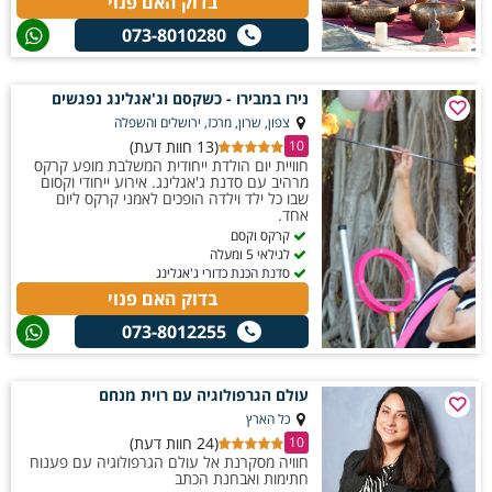
בדוק האם פנוי
073-8010280
נירו במבירו - כשקסם וג'אגלינג נפגשים
צפון, שרון, מרכז, ירושלים והשפלה
(13 חוות דעת)
10
חוויית יום הולדת ייחודית המשלבת מופע קרקס
מרהיב עם סדנת ג'אגלינג. אירוע ייחודי וקסום
שבו כל ילד וילדה הופכים לאמני קרקס ליום
אחד.
קרקס וקסם
לגילאי 5 ומעלה
סדנת הכנת כדורי ג'אגלינג
בדוק האם פנוי
073-8012255
עולם הגרפולוגיה עם רוית מנחם
כל הארץ
(24 חוות דעת)
10
חוויה מסקרנת אל עולם הגרפולוגיה עם פענוח
חתימות ואבחנת הכתב