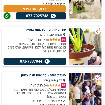
קרם יום קליל ועוד.
בדוק האם פנוי
073-7025748
שדות ירוקים - סדנאות בוטיק
השרון, שומרון, מרכז
(14 חוות דעת)
10
מגוון סדנאות בוטיק חויתיות, מעשירות
ומעצימות מתאימות למגוון אירועים: ערבי נשים,
קבוצות, יום כיף ועוד.
073-7837044
סוגרת פינה - סדנאות יוגה צחוק
צפון, השרון, מרכז
(6 חוות דעת)
10
פעילות מושלמת לכל סוגי האירועים, תמיד
בהתאמה אישית! חוויה מעשירה,מרעננת,
כיפית ומגבשת!
שיפור מצב הרוח והאנרגייה
חיזוק מערכת החיסון