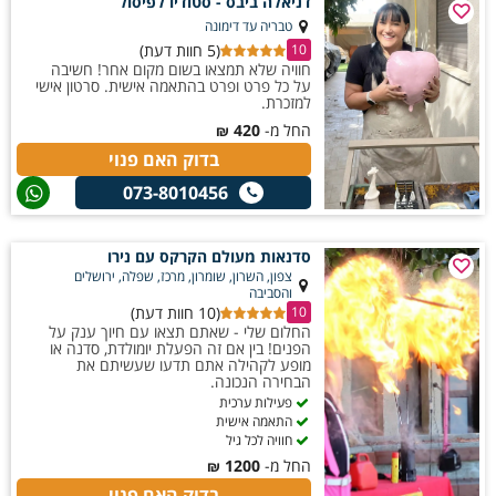
דניאלה ביבס - סטודיו לפיסול
טבריה עד דימונה
(5 חוות דעת)
10
חוויה שלא תמצאו בשום מקום אחר! חשיבה
על כל פרט ופרט בהתאמה אישית. סרטון אישי
למזכרת.
החל מ-
420
₪
בדוק האם פנוי
073-8010456
סדנאות מעולם הקרקס עם נירו
צפון, השרון, שומרון, מרכז, שפלה, ירושלים
והסביבה
(10 חוות דעת)
10
החלום שלי - שאתם תצאו עם חיוך ענק על
הפנים! בין אם זה הפעלת יומולדת, סדנה או
מופע לקהילה אתם תדעו שעשיתם את
הבחירה הנכונה.
פעילות ערכית
התאמה אישית
חוויה לכל גיל
החל מ-
1200
₪
בדוק האם פנוי