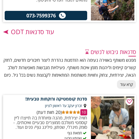
073-7599376
עוד סדנאות ODT
סדנאות גיבוש לנשים ⌛
מפגש משותף באווירה נעימה הוא הזדמנות נהדרת ליצור חיבורים חדשים, לחזק
קשרים קיימים וליהנות מזמן איכות משותף. פעילויות מגבשות מאפשרות לשלב
הנאה, יצירתיות, צחוק וחוויות משותפות המתאימות לקבוצות נשים בכל גיל. כיום
סדנאות גיבוש לנשים פופולריות במיוחד עבור חברות, ארגונים, קבוצות חברות,
קרא עוד
ימי כיף ואירועים פרטיים. כל סדנת גיבוש לנשים יכולה להיות מותאמת לאופי
המשתתפות ולשלב מגוון פעילויות חווייתיות, המעניקות חוויה מהנה, מעצימה
סדנת קוסמטיקה ורוקחות טבעית!
ובלתי נשכחת לכל הקבוצה.
זכרון יעקב עד ראשון לציון
(20 חוות דעת)
10
חוויה יצירתית, מהנה ומיוחדת בה תייצרו ליין
קוסמטי משלכם ממוצרים טבעיים ואיכותים. -
סומק מינרלי, שפתון, פילינג גוף/ פנים ועוד.
חמאת גוף
שפתון טבעי