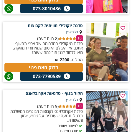
073-8010486
סדנת יוקולילי חוויתית לקבוצות
כל הארץ
(8 חוות דעת)
10
סדנת היוקולילי המדהימה של אסף תחשוף
אתכם אל העולם הקסום שמאחורי המוזיקה.
בואו ללמוד לנגן תוך כמה שעות!
החל מ-
2200
₪
בדוק האם פנוי
073-7790589
הקול בגוף - סדנאות אקרובלאנס
כל הארץ
(9 חוות דעת)
10
סדנת אקרובלאנס לקבוצות מבוגרים המשלבת
תרגילי תנועה שעובדים על גיבוש, אמון
ותקשורת.
לפיתוח צוותים
יום גיבוש מיוחד