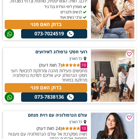
ידכם. חוויה הומוריסטית, סוחפת ובלתי נשכחת.
מומלץ לימי הולדת בכל גיל
לנשים ולגברים
ערבי נשים ועוד
בדוק האם פנוי
073-7024519
רועי חסקי גרפולוג לאירועים
כל הארץ
(7 חוות דעת)
10
מחפשים פעילות מהנה ומרתקת לגיבוש? רועי
חסקי הגרפולוג יגיע אליכם לסדנת גרפולוגיה
מרתקת במיוחד
בדוק האם פנוי
073-7838136
עולם הגרפולוגיה עם רוית מנחם
כל הארץ
(24 חוות דעת)
10
חוויה מסקרנת אל עולם הגרפולוגיה עם פענוח
חתימות ואבחנת הכתב