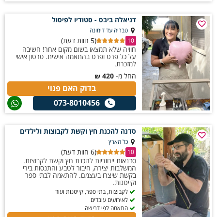
דניאלה ביבס - סטודיו לפיסול
טבריה עד דימונה
(5 חוות דעת)
10
חוויה שלא תמצאו בשום מקום אחר! חשיבה
על כל פרט ופרט בהתאמה אישית. סרטון אישי
למזכרת.
החל מ-
420
₪
בדוק האם פנוי
073-8010456
סדנה להכנת חץ וקשת לקבוצות ולילדים
כל הארץ
(6 חוות דעת)
10
סדנאות ייחודיות להכנת חץ וקשת לקבוצות.
המשלבות יצירה, חיבור לטבע והתנסות בירי
בקשת שיצרו בעצמם. להתאמה לבתי ספר
וקייטנות.
לקבוצות, בתי ספר, קייטנות ועוד
לאירועים עובדים
התאמה לפי דרישה