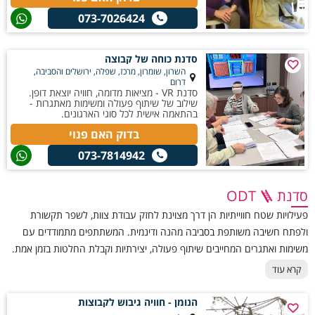
073-7026424
סדנת כוחה של קבוצה
השרון, שומרון, מרכז, שפלה, ירושלים והסביבה,
דרום
סדנת VR - מציאות מדומה, חוויה יוצאת דופן.
שילוב של שיתוף פעולה ומשימות מאתגרות -
בהתאמה אישית לכל סוגי הארגונים.
בדוק האם פנוי
073-7814942
סדנת ODT 🪜
פעילויות שטח חווייתיות הן דרך מצוינת לחזק עבודת צוות, לשפר תקשורת
ולפתח חשיבה משותפת בסביבה מהנה ודינמית. המשתתפים מתמודדים עם
משימות ואתגרים המחייבים שיתוף פעולה, יצירתיות וקבלת החלטות בזמן אמת.
בשנים האחרונות הפכו סדנאות ODT לאחת מפעילויות הגיבוש המבוקשות
קרא עוד
ביותר עבור עובדים, בני נוער וקבוצות מגוונות. סדנת ODT מתאימה לקבוצות
בכל גודל וניתנת להתאמה למטרות שונות, החל מגיבוש צוותים ועד פיתוח
הנומן - חוויה גיבוש לקבוצות