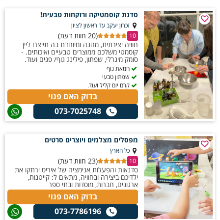
סדנת קוסמטיקה ורוקחות טבעית!
זכרון יעקב עד ראשון לציון
(20 חוות דעת)
10
חוויה יצירתית, מהנה ומיוחדת בה תייצרו ליין
קוסמטי משלכם ממוצרים טבעיים ואיכותים. -
סומק מינרלי, שפתון, פילינג גוף/ פנים ועוד.
חמאת גוף
שפתון טבעי
קרם יום קליל ועוד.
בדוק האם פנוי
073-7025748
מפסלים מצלמים ויוצרים סרטים
כל הארץ
(23 חוות דעת)
10
סדנאות והפעלות אנימציה של איריס ירתקו את
ילדיכם ביצירה ובחוויה, מתאים ל: קייטנות,
ארגונים, חברות, מוסדות ובתי ספר
בדוק האם פנוי
073-7786196