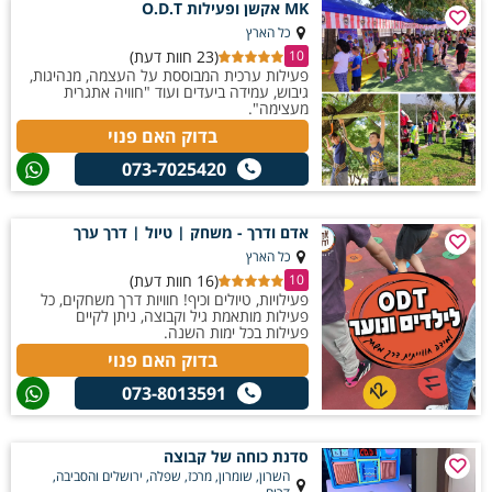
MK אקשן ופעילות O.D.T
כל הארץ
(23 חוות דעת)
10
פעילות ערכית המבוססת על העצמה, מנהיגות,
גיבוש, עמידה ביעדים ועוד "חוויה אתגרית
מעצימה".
בדוק האם פנוי
073-7025420
אדם ודרך - משחק | טיול | דרך ערך
כל הארץ
(16 חוות דעת)
10
פעילויות, טיולים וכיף! חוויות דרך משחקים, כל
פעילות מותאמת גיל וקבוצה, ניתן לקיים
פעילות בכל ימות השנה.
בדוק האם פנוי
073-8013591
סדנת כוחה של קבוצה
השרון, שומרון, מרכז, שפלה, ירושלים והסביבה,