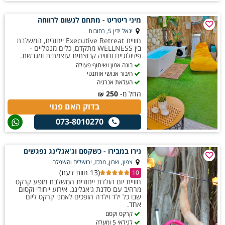
מיני ריטריט - מתחם לנשום לרווחה
יגאל ידין 5, רחובות
חוויית Executive Retreat ייחודית, המשלבת
בין WELLNESS מתקדם, כלים מנטליים -
פיזיולוגיים וחוויה קבוצתית עוצמתית ומגבשת.
בונה אמון ושיתוף פעולה
חיבור אנושי אותנטי
העלאת אנרגיה
החל מ-
250
₪
בדוק האם פנוי
073-8010270
נירו במבירו - כשקסם וג'אגלינג נפגשים
צפון, שרון, מרכז, ירושלים והשפלה
(13 חוות דעת)
10
חוויית יום הולדת ייחודית המשלבת מופע קרקס
מרהיב עם סדנת ג'אגלינג. אירוע ייחודי וקסום
שבו כל ילד וילדה הופכים לאמני קרקס ליום
אחד.
קרקס וקסם
לגילאי 5 ומעלה