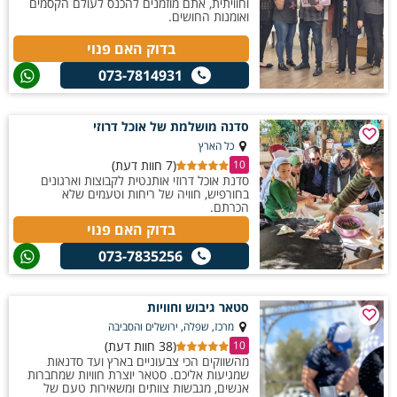
וחוויתית, אתם מוזמנים להכנס לעולם הקסמים
ואומנות החושים.
בדוק האם פנוי
073-7814931
סדנה מושלמת של אוכל דרוזי
כל הארץ
(7 חוות דעת)
10
סדנת אוכל דרוזי אותנטית לקבוצות וארגונים
בחורפיש, חוויה של ריחות וטעמים שלא
הכרתם.
בדוק האם פנוי
073-7835256
סטאר גיבוש וחוויות
מרכז, שפלה, ירושלים והסביבה
(38 חוות דעת)
10
מהשווקים הכי צבעוניים בארץ ועד סדנאות
שמגיעות אליכם. סטאר יוצרת חוויות שמחברות
אנשים, מגבשות צוותים ומשאירות טעם של