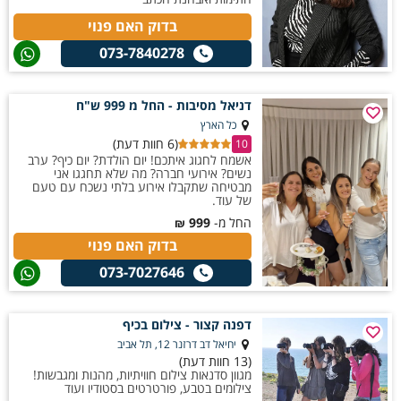
בדוק האם פנוי
073-7840278
דניאל מסיבות - החל מ 999 ש"ח
כל הארץ
(6 חוות דעת)
10
אשמח לחגוג איתכם! יום הולדת? יום כיף? ערב
נשים? אירועי חברה? מה שלא תחגגו אני
מבטיחה שתקבלו אירוע בלתי נשכח עם טעם
של עוד.
החל מ-
999
₪
בדוק האם פנוי
073-7027646
דפנה קצור - צילום בכיף
יחיאל דב דרזנר 12, תל אביב
(13 חוות דעת)
מגוון סדנאות צילום חוויתיות, מהנות ומגבשות!
צילומים בטבע, פורטרטים בסטודיו ועוד