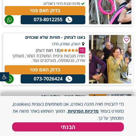
סדנת הכנת כדורי ג'אגלינג
בדוק האם פנוי
073-8012255
באנו לצחוק - חוויות שלא שוכחים
השרון, שומרון, מרכז
(18 חוות דעת)
10
חוויה מגבשת וכיפית המשלבת הומור, משחקי
שירה, פנטומימה, מערכונים ועוד.
בדוק האם פנוי
073-7026424
קופון
שירלי רוזנס - צילום אחר
הנחה!
כל הארץ
כדי להבטיח חוויה מהנה באתרנו, אנו משתמשים בעוגיות (cookies),
(5 חוות דעת)
10
כמפורט בעמוד
מדיניות הפרטיות
. המשך השימוש באתר מהווה את
הסדנאות משלבות צילום, יצירתיות ופוטותרפיה,
הסכמתך על כך.
ומאפשרות ביטוי אישי, חיזוק הביטחון והדימוי
העצמי, חיבור ושיח מקרב – באווירה נעימה.
הבנתי
חוויה זוגית ומשפחתית
סדנת פוטותרפיה