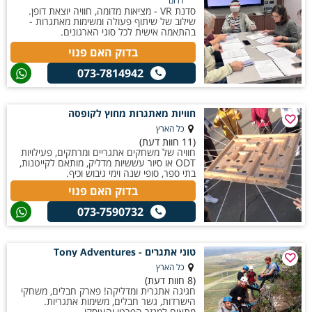
דרום
סדנת VR - מציאות מדומה, חוויה יוצאת דופן.
שילוב של שיתוף פעולה ומשימות מאתגרות -
בהתאמה אישית לכל סוגי הארגונים.
בדוק האם פנוי
073-7814942
חוויות מאתגרות מחוץ לקופסה
כל הארץ
(11 חוות דעת)
חוויה של משחקים אתגריים ומרתקים, פעילויות
ODT או סיור עששיות מדליק, מותאם לקייטנות,
בתי ספר, סופי שנה וימי גיבוש וכיף.
בדוק האם פנוי
073-7590732
טוני אתגרים - Tony Adventures
כל הארץ
(8 חוות דעת)
חגיגה אתגרית ומדליקה! פארק חבלים, משחקי
הישרדות, גשר חבלים, משימות אתגריות.
מתאים למגזר הפרטי והעיסקי.