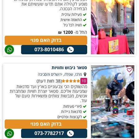
מופע לקהילה אתם תדעו שעשיתם את
הבחירה הנכונה.
פעילות ערכית
התאמה אישית
חוויה לכל גיל
החל מ-
1200
₪
בדוק האם פנוי
073-8010486
סטאר גיבוש וחוויות
מרכז, שפלה, ירושלים והסביבה
(38 חוות דעת)
10
מהשווקים הכי צבעוניים בארץ ועד סדנאות
שמגיעות אליכם. סטאר יוצרת חוויות שמחברות
אנשים, מגבשות צוותים ומשאירות טעם של
עוד.
סיורי טעימות
סדנאות ניידות
לקבוצות ופרטיים
בדוק האם פנוי
073-7782717