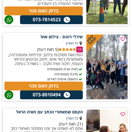
שיתופי הפעולה בין העובדים.
בדוק האם פנוי
073-7814523
קופון
שירלי רוזנס - צילום אחר
הנחה!
כל הארץ
(5 חוות דעת)
10
הסדנאות משלבות צילום, יצירתיות ופוטותרפיה,
ומאפשרות ביטוי אישי, חיזוק הביטחון והדימוי
העצמי, חיבור ושיח מקרב – באווירה נעימה.
חוויה זוגית ומשפחתית
סדנת פוטותרפיה
התאמה אישית לאירוע
בדוק האם פנוי
073-8010494
הקסם שמאחורי הכתב עם מאיה הראל
כל הארץ
(21 חוות דעת)
אתם לא תאמינו איך ומה מסתתר מאחורי כתב