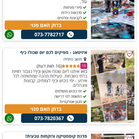
עוד.
סיורי טעימות
סדנאות ניידות
לקבוצות ופרטיים
בדוק האם פנוי
073-7782717
איזיטאג - מפיקים לכם יום שכולו כיף
מושב פתחיה
(16 חוות דעת)
10
בואו איתנו ליום שכולו אקשן וכיף! נצבור חוויות
בלתי נשכחות. פעילות מהנה שמתאימה לכל
אירוע - ימי גיבוש וכיף לצוותים, קבוצות
ומנהלים.
ימי גיבוש מושלמים
התאמה לפי דרישה
מגוון אטרקציות
בדוק האם פנוי
073-7820367
סדנת קוסמטיקה ורוקחות טבעית!