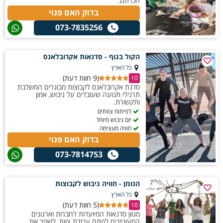
הכרתם.
בדוק האם פנוי
073-7835256
הקול בגוף - סדנאות אקרובלאנס
כל הארץ
(9 חוות דעת)
10
סדנת אקרובלאנס לקבוצות מבוגרים המשלבת
תרגילי תנועה שעובדים על גיבוש, אמון
ותקשורת.
לפיתוח צוותים
יום גיבוש מיוחד
חוויה מעצימה
בדוק האם פנוי
073-7814753
הנומן - חוויה גיבוש לקבוצות
כל הארץ
(5 חוות דעת)
10
מגוון סדנאות המיועדות לחברות וארגונים
המעוניינים לפתח עבודת צוות, לשפר את