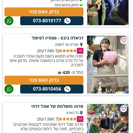
חיזוק וגיבוש צוות
בדוק האם פנוי
073-8010177
דניאלה ביבס - סטודיו לפיסול
טבריה עד דימונה
(5 חוות דעת)
10
חוויה שלא תמצאו בשום מקום אחר! חשיבה
על כל פרט ופרט בהתאמה אישית. סרטון אישי
למזכרת.
החל מ-
420
₪
בדוק האם פנוי
073-8010456
סדנה מושלמת של אוכל דרוזי
כל הארץ
(7 חוות דעת)
10
סדנת אוכל דרוזי אותנטית לקבוצות וארגונים
בחורפיש, חוויה של ריחות וטעמים שלא