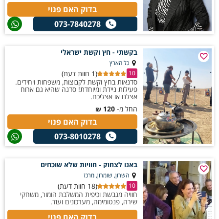
בדוק האם פנוי
073-7840278
בקשתי - חץ וקשת ישראלי
כל הארץ
(1 חוות דעת)
10
סדנאות בחץ וקשת לקבוצות, משפחות ויחידים.
פעילות ניידת ומיוחדת! סדנה שהיא גם ארוח
אצלנו או אצליכם.
החל מ-
120
₪
בדוק האם פנוי
073-8010278
באנו לצחוק - חוויות שלא שוכחים
השרון, שומרון, מרכז
(18 חוות דעת)
10
חוויה מגבשת וכיפית המשלבת הומור, משחקי
שירה, פנטומימה, מערכונים ועוד.
בדוק האם פנוי