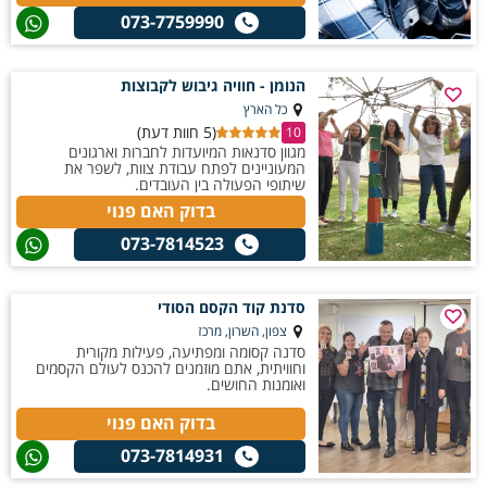
073-7759990
הנומן - חוויה גיבוש לקבוצות
כל הארץ
(5 חוות דעת)
10
מגוון סדנאות המיועדות לחברות וארגונים
המעוניינים לפתח עבודת צוות, לשפר את
שיתופי הפעולה בין העובדים.
בדוק האם פנוי
073-7814523
סדנת קוד הקסם הסודי
צפון, השרון, מרכז
סדנה קסומה ומפתיעה, פעילות מקורית
וחוויתית, אתם מוזמנים להכנס לעולם הקסמים
ואומנות החושים.
בדוק האם פנוי
073-7814931