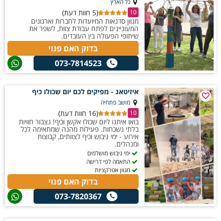
מנהיגות ושיפור מיומנויות תקשורת, תוך שילוב חוויה מהנה ובלתי נשכחת.
כל הארץ
(5 חוות דעת)
10
מגוון סדנאות המיועדות לחברות וארגונים
המעוניינים לפתח עבודת צוות, לשפר את
שיתופי הפעולה בין העובדים.
בדוק האם פנוי
073-7814523
איזיטאג - מפיקים לכם יום שכולו כיף
מושב פתחיה
(16 חוות דעת)
10
בואו איתנו ליום שכולו אקשן וכיף! נצבור חוויות
בלתי נשכחות. פעילות מהנה שמתאימה לכל
אירוע - ימי גיבוש וכיף לצוותים, קבוצות
ומנהלים.
ימי גיבוש מושלמים
התאמה לפי דרישה
מגוון אטרקציות
בדוק האם פנוי
073-7820367