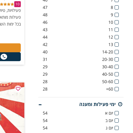
10
47
8
פעילויות, טיו
48
9
פעילות מותאמ
46
10
בכל ימות השנ
43
11
44
12
42
13
40
14-20
31
20-30
29
30-40
29
40-50
28
50-60
28
60+
ימי פעילות ומענה
יום א
54
יום ב
54
יום ג
54