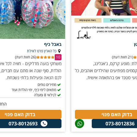
ן
באבל כיף
כל הארץ פרט לאילת
(21 חוות דעת)
10
(26 חוות דעת)
: מופע קרקס, ג'אגלינג,
משחקי בועה מדליקים - חוויה לכל אירו
סמים מפתיעים שהילדים אוהבים, כל
הולדת, סוף שנה או סתם עם חברים, 
טעי סטנד אפ בהתאמה אישית.
לכם הנאה ופעילות בלתי נשכחת.
מחירים נוחים
מתאים לימי כיף, ימי הולדת ועוד
לגילאי 8 ומעלה
החל
בדוק האם פנוי
בדוק האם פנוי
073-8012693
073-8012836