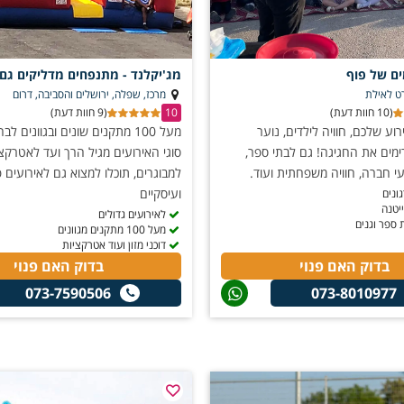
ים של פוף
מג'יקלנד - מתנפחים מדליקים גם
ט לאילת
מרכז, שפלה, ירושלים והסביבה, דרום
(10 חוות דעת)
10
(9 חוות דעת)
ע שלכם, חוויה לילדים, נוער
מעל 100 מתקנים שונים ובגוונים ל
מים את החגיגה! גם לבתי ספר,
סוגי האירועים מגיל הרך ועד לאטרקצי
ועי חברה, חוויה משפחתית ועוד.
למבוגרים, תוכלו למצוא גם לאירועים פ
ועיסקיים
ונים
ייטנה
לאירועים גדולים
 ספר וגנים
מעל 100 מתקנים מגוונים
דוכני מזון ועוד אטרקציות
בדוק האם פנוי
בדוק האם פנוי
073-7590506
073-8010977