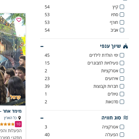
קיץ
54
סתיו
53
חורף
53
אביב
54
שיוך ענפי
ימי הולדת לילדים
45
פעילויות למבוגרים
15
אטרקציות
2
אירועים
23
חברות וקבוצות
39
טיולים
1
סדנאות
2
מימד אחר - 
סוג חוויה
כל הארץ
10
אטרקציה
3
הפעלות והפקו
הפעלה
40
מתקני ספורט,