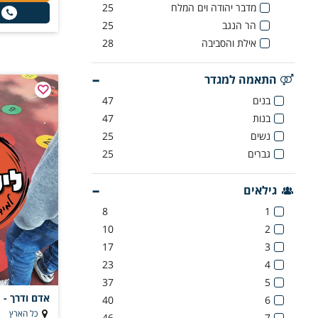
מדבר יהודה וים המלח
25
הר הנגב
25
אילת והסביבה
28
התאמה למגדר
בנים
47
בנות
47
נשים
25
גברים
25
גילאים
8
1
10
2
17
3
23
4
37
5
אדם ודרך - 
40
6
כל הארץ
46
7