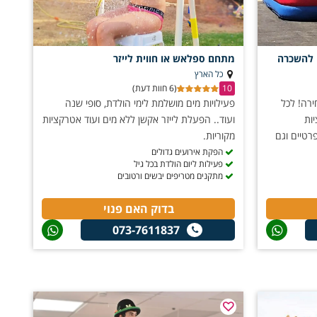
 להשכרה
מתחם ספלאש או חווית לייזר
כל הארץ
10
(6 חוות דעת)
בחירה! לכל
פעילויות מים מושלמת לימי הולדת, סופי שנה
ות
ועוד.. הפעלת לייזר אקשן ללא מים ועוד אטרקציות
רטיים וגם
מקוריות.
הפקת אירועים גדולים
פעילות ליום הולדת בכל גיל
מתקנים מטריפים יבשים ורטובים
בדוק האם פנוי
073-7611837