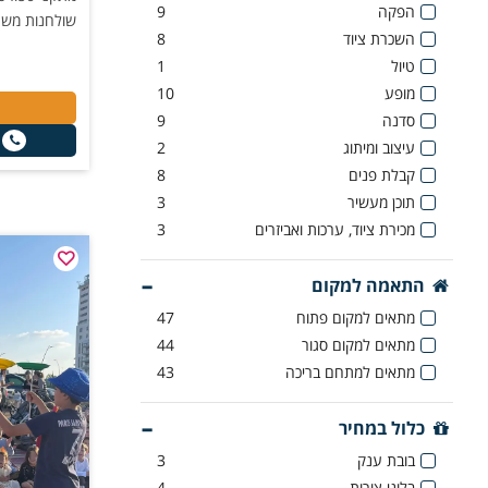
הפקה
9
שולחנות משחק
השכרת ציוד
8
טיול
1
מופע
10
סדנה
9
עיצוב ומיתוג
2
קבלת פנים
8
תוכן מעשיר
3
מכירת ציוד, ערכות ואביזרים
3
התאמה למקום
מתאים למקום פתוח
47
מתאים למקום סגור
44
מתאים למתחם בריכה
43
כלול במחיר
בובת ענק
3
בלוני צורות
4