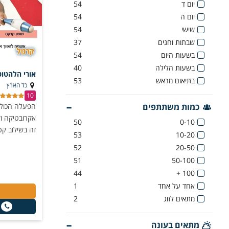
יום ד
54
יום ה
54
שישי
54
שבתות וחגים
37
בשעות היום
54
בשעות הלילה
40
אורי הלהטוט
בתיאום מראש
53
כל הארץ
10
כמות משתתפים
הפעלה הכוללת
אקרובטיקה וק
50
0-10
זה בשילוב ק
53
10-20
52
20-50
51
50-100
44
100 +
אחד על אחד
1
מתאים לזוג
2
מתאים בעונה