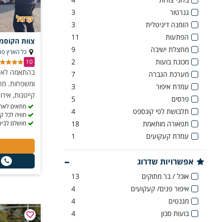
גנרטור
3
הזמנה דיגיטלית
3
הפתעות
11
צוות הקוסמ
מחצלת ישיבה
9
כל הארץ פר
מכונת בועות
2
10
בהתאמה לאירו
מערכת הגברה
7
ומשפחות. מרי
עמדת איפור
3
קייטנות, איר
פרסים
5
מתאים לארג
תלבושת לפי קונספט
4
חוויה לכל ק
תפאורה מותאמת
18
מושלם לבית
עמדת קעקועים
1
אפשרויות שדרוג
אוכל / בר מתוקים
13
איפור פנים/ קעקועים
4
מגנטים
4
בועות סבון
4