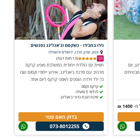
נירו במבירו - כשקסם וג'אגלינג נפגשים
צפון, שרון, מרכז, ירושלים והשפלה
10
(13 חוות דעת)
ע, יום
חוויית יום הולדת ייחודית המשלבת מופע קרקס
מבטיחים
מרהיב עם סדנת ג'אגלינג. אירוע ייחודי וקסום שבו
כל ילד וילדה הופכים לאמני קרקס ליום אחד.
קרקס וקסם
לגילאי 5 ומעלה
סדנת הכנת כדורי ג'אגלינג
 מ-
1400
₪
בדוק האם פנוי
073-8012255