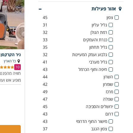
אזור פעילות
צפון
45
גליל עליון
31
רמת הגולן
32
כנרת והעמקים
33
גליל תחתון
35
גלבוע ועמק המעיינות
32
ניר הקרקסן
כל הארץ
גליל מערבי
41
10
חיפה וחוף הכרמל
43
חוויה מהפנטת
השרון
44
מופע אש ועוד
שומרון
42
מרכז
49
שפלה
47
ירושלים והסביבה
45
דרום
43
מישור החוף הדרומי
43
צפון הנגב
37