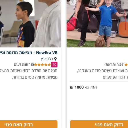
NewEra VR - מציאות מדומה וגיימינג
כל הארץ
(26 חוות דעת)
10
(18 חוות דעת)
 ועוצרת נשימה,סדנת ג'אגלינג,
חגיגת יום הולדת בלתי נשכחת המשל
 המון הפתעות!
מציאות מדומה כיפיים במיוחד.
החל מ-
1000
₪
בדוק האם פנוי
בדוק האם פנוי