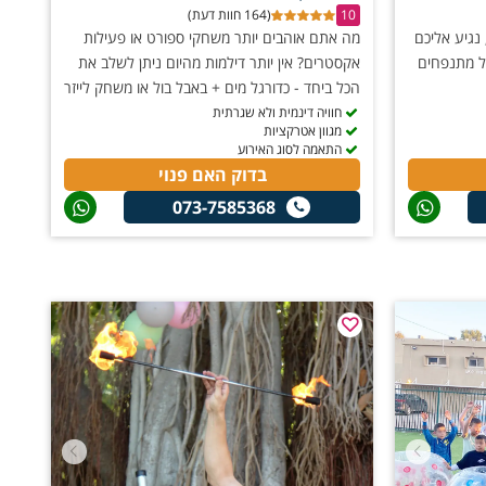
10
(164 חוות דעת)
נגיע אליכם
מה אתם אוהבים יותר משחקי ספורט או פעילות
ל מתנפחים
אקסטרים? אין יותר דילמות מהיום ניתן לשלב את
הכל ביחד - כדורגל מים + באבל בול או משחק לייזר
חוויה דינמית ולא שגרתית
מגוון אטרקציות
התאמה לסוג האירוע
בדוק האם פנוי
073-7585368