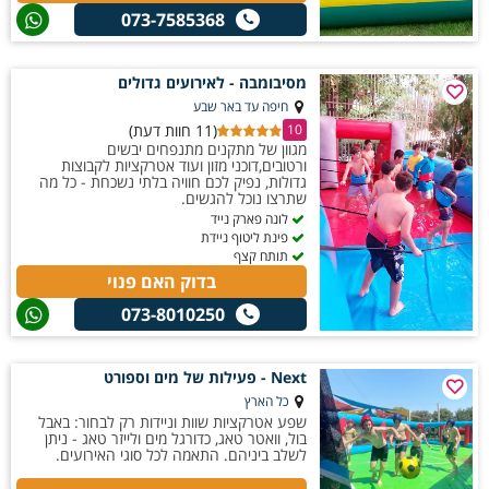
073-7585368
מסיבומבה - לאירועים גדולים
חיפה עד באר שבע
(11 חוות דעת)
10
מגוון של מתקנים מתנפחים יבשים
ורטובים,דוכני מזון ועוד אטרקציות לקבוצות
גדולות, נפיק לכם חוויה בלתי נשכחת - כל מה
שתרצו נוכל להגשים.
לונה פארק נייד
פינת ליטוף ניידת
תותח קצף
בדוק האם פנוי
073-8010250
Next - פעילות של מים וספורט
כל הארץ
שפע אטרקציות שוות וניידות רק לבחור: באבל
בול, וואטר טאג, כדורגל מים ולייזר טאג - ניתן
לשלב ביניהם. התאמה לכל סוגי האירועים.