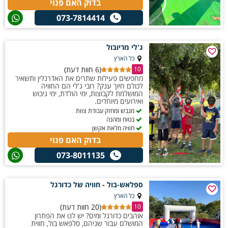
בדוק האם פנוי
073-7814414
ג'לי מריובול
כל הארץ
(6 חוות דעת)
10
מחפשים פעילות שתרים את האדרנלין ותשאיר
לכולם חיוך ענק? רובי ג'לי הם החוויה
המושלמת לקבוצות, ימי הולדת, ימי גיבוש
ואירועים מיוחדים.
מגבש ומחזק עבודת צוות
בטוח ומהנה
חוויה מלאת אקשן
בדוק האם פנוי
073-8011135
ספלאש-בול - חוויה של כדורגל
כל הארץ
(20 חוות דעת)
10
אוהבים כדורגל ומים? יש לנו את הפתרון
המושלם עבור שניהם, סלפאש בול, חווית