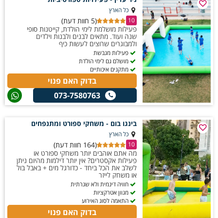
אז איך זה בעצם עובד? מה עושים? ולמי זה מתאים?
החגיגה. כך נוצרת מסיבה דינמית, מגבשת ומלאת אדרנלין שהופכת כל יום
כל הארץ
המגרש עצמו עשוי מחומר מיוחד שמתוכנן לעמוד בפני החלקה ובעיטות.
(5 חוות דעת)
הולדת לחוויה יוצאת דופן.
10
פעילות מושלמת לימי הולדת, קייטנות סופי
מערכת ממטירים מתקדמת מבטיחה שהמגרש יישאר רטוב לאורך כל המשחק
שנה ועוד. מתאים לבנים ולבנות וילדים
ולמבוגרים שרוצים לעשות כיף
ויוצרת תנאי החלקה מושלמים. הכדור המשמש את השחקנים במשחק רך יותר
פעילות מגבשת
מכדור רגיל, מה שמפחית את הסיכון לפציעות ומאפשר למים לא להשפיע יותר
מושלם גם לימי הולדת
מתקנים איכותיים
מדי על מהירות המשחק. כל שחקן מקבל ציוד בטיחות בסיסי ומוסבר לו על
בדוק האם פנוי
הטכניקות הבטוחות לריצה ולהחלקה על המגרש הרטוב. הלמידה מהירה ורוב
073-7580763
האנשים מבינים את העקרונות תוך דקות ספורות ומתחילים ליהנות מיד.
בינגו בום - משחקי ספורט ומתנפחים
כל הארץ
(164 חוות דעת)
10
מה אתם אוהבים יותר משחקי ספורט או
פעילות אקסטרים? אין יותר דילמות מהיום ניתן
לשלב את הכל ביחד - כדורגל מים + באבל בול
או משחק לייזר
חוויה דינמית ולא שגרתית
מגוון אטרקציות
התאמה לסוג האירוע
בדוק האם פנוי