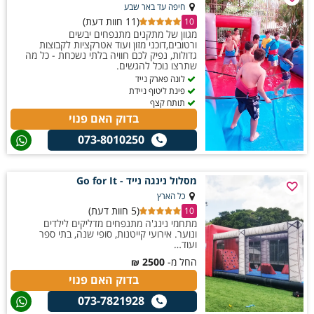
מרעננים יוצר חוויה אנרגטית ומגבשת במיוחד. כך כל מפגש הופך לאירוע קיצי
חיפה עד באר שבע
(11 חוות דעת)
מלא חיוכים, אקשן ורגעים כיפיים שזוכרים הרבה אחרי שהמים מתייבשים.
10
מגוון של מתקנים מתנפחים יבשים
ורטובים,דוכני מזון ועוד אטרקציות לקבוצות
גדולות, נפיק לכם חוויה בלתי נשכחת - כל מה
שתרצו נוכל להגשים.
לונה פארק נייד
פינת ליטוף ניידת
תותח קצף
בדוק האם פנוי
073-8010250
מסלול נינגה נייד - Go for It
כל הארץ
(5 חוות דעת)
10
מתחמי נינג'ה מתנפחים מדליקים לילדים
ונוער. אירועי קייטנות, סופי שנה, בתי ספר
ועוד…
החל מ-
2500
₪
בדוק האם פנוי
073-7821928