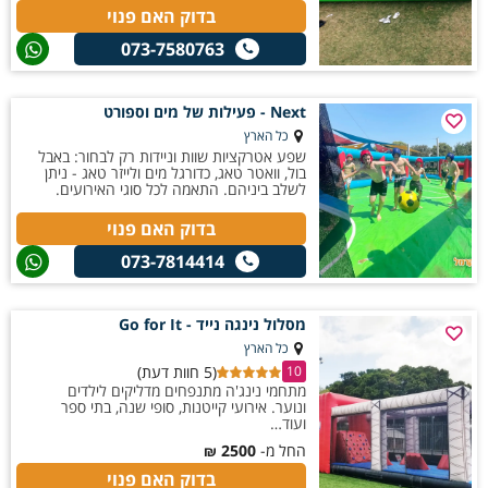
בדוק האם פנוי
073-7580763
Next - פעילות של מים וספורט
כל הארץ
שפע אטרקציות שוות וניידות רק לבחור: באבל
בול, וואטר טאג, כדורגל מים ולייזר טאג - ניתן
לשלב ביניהם. התאמה לכל סוגי האירועים.
בדוק האם פנוי
073-7814414
מסלול נינגה נייד - Go for It
כל הארץ
(5 חוות דעת)
10
מתחמי נינג'ה מתנפחים מדליקים לילדים
ונוער. אירועי קייטנות, סופי שנה, בתי ספר
ועוד…
החל מ-
2500
₪
בדוק האם פנוי