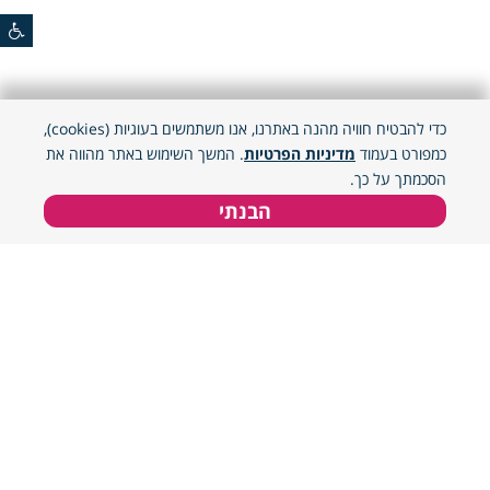
כדי להבטיח חוויה מהנה באתרנו, אנו משתמשים בעוגיות (cookies),
כמפורט בעמוד
מדיניות הפרטיות
. המשך השימוש באתר מהווה את
הסכמתך על כך.
הבנתי
מיון
סינון
מיון אקראי
מחיר נמוך לגבוה
הזן מיקום
מחיר גבוה לנמוך
מיקומך הנוכחי
פופולרי
אזור פעילות
מומלץ
צפון
9
מיקומך הנוכחי
התאמה למגדר
גליל עליון
6
חיפושים מבוקשים
בנים
10
רמת הגולן
6
גילאים