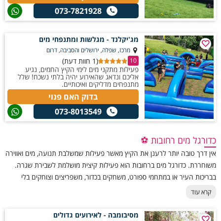
073-7821928
מג'יקלנד - מגלשות ומתנפחי מים
מרכז, שפלה, ירושלים והסביבה, דרום
(1 חוות דעת)
10
פעילות מתקני מים לימי הקיץ החמים, נגיע
אליכם ונדאג שהאירוע יהיה בלתי נשכח! שלל
מתנפחים מדליקים ואיכותיים.
בדוק האם פנוי
073-8013549
כדורגל מים רחובות ⚽
אין דרך טובה יותר לרענן את הקיץ מאשר פעילות שמשלבת תנועה, מים ואווירה
משוחררת. כדורגל מים ברחובות הוא פעילות קיצית מושלמת לשבירת שגרה.
בבריכות העיר או במתחמי ספורט, משחקים בכדור, משפריצים וצוחקים בלי
הפסקה. מתאים למשפחות, קבוצות חברים וימי גיבוש שרוצים גם ספורט, גם
קרא עוד
צחוק וגם מים. המשחק מאפשר לכל המשתתפים לקחת חלק, בלי צורך בניסיון
קודם – רק להגיע עם מצב רוח טוב. השילוב בין פעילות ספורטיבית למים
מסיבומבה - לאירועים גדולים