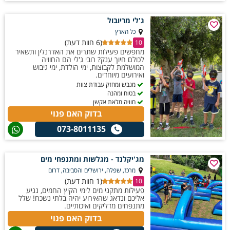
ג'לי מריובול
כל הארץ
(6 חוות דעת)
10
מחפשים פעילות שתרים את האדרנלין ותשאיר
לכולם חיוך ענק? רובי ג'לי הם החוויה
המושלמת לקבוצות, ימי הולדת, ימי גיבוש
ואירועים מיוחדים.
מגבש ומחזק עבודת צוות
בטוח ומהנה
חוויה מלאת אקשן
בדוק האם פנוי
073-8011135
מג'יקלנד - מגלשות ומתנפחי מים
מרכז, שפלה, ירושלים והסביבה, דרום
(1 חוות דעת)
10
פעילות מתקני מים לימי הקיץ החמים, נגיע
אליכם ונדאג שהאירוע יהיה בלתי נשכח! שלל
מתנפחים מדליקים ואיכותיים.
בדוק האם פנוי