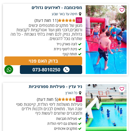
השילוב בין תנועה במים, עבודת צוות ואווירת חופש יוצר חוויה מגבשת ולא
מסיבומבה - לאירועים גדולים
שגרתית. כך הופך כל מפגש קיצי לאירוע מלא אקשן, אנרגיות טובות והרבה
חיפה עד באר שבע
(11 חוות דעת)
רגעים מצחיקים שלא שוכחים.
10
מגוון של מתקנים מתנפחים יבשים
ורטובים,דוכני מזון ועוד אטרקציות לקבוצות
גדולות, נפיק לכם חוויה בלתי נשכחת - כל מה
שתרצו נוכל להגשים.
לונה פארק נייד
פינת ליטוף ניידת
תותח קצף
בדוק האם פנוי
073-8010250
ניר עדין - פעילויות ספורטיביות
כל הארץ
(5 חוות דעת)
10
פעילות מושלמת לימי הולדת, קייטנות סופי
שנה ועוד. מתאים לבנים ולבנות וילדים
ולמבוגרים שרוצים לעשות כיף
פעילות מגבשת
מושלם גם לימי הולדת
מתקנים איכותיים