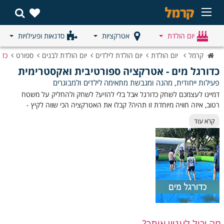
יום הולדת
אטרקציות
סדנאות ופעילויות
קרמל
יום הולדת
יום הולדת לילדים
יום הולדת לבנים
ספורט
כדו
כדורגל מים - אטרקציה ספורטיבית ואקסטרימית
פעילות ייחודית, מהנה ומגבשת מתאימה לילדים ולמבוגרים
דמיינו לעצמכם לשחק כדורגל אבל בלי להזיע? לשחק ולהחליק על משטח
רטוב, איזה חוויה מיוחדת זו תהיה? קבלו את האטרקציה הכי שווה לקיץ -
כדורגל מים. פעילות לא שגרתית ומומלצת למגוון אירועי ילדים ומבוגרים, כמו:
קרא עוד
קייטנות, מסיבות סוף שנה,
יום הולדת כדורגל
, אירועי גיבוש וכיף ועוד. אז
קדימה למה אתם מחכים? שריינו כדורגל מים לאירוע שלכם!
סוג אירוע:
תיאור:
פעילות ליום
פעילות קבוצתית מהנה עם משחקי כדור־מים קלים,
הולדת -
מוסיקה ופרסים.
יום כיף
תחרות ידידותית בין צוותים לשיפור גיבוש וכיף בעבודה.
לעובדים -
מה יכול לעניין אותך?