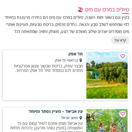
טיולים במרכז עם מים 🏖️
בקיץ וגם בשאר ימות השנה, טיולים במרכז עם מים הם בחירה מרעננת במיוחד
למי שמחפש לשלב טבע והנאה. נחלים זורמים, בריכות טבעיות, מעיינות ואתרי
מים מוסדרים יוצרים שילוב מושלם של רוגע, משחק וחוויה שמתאימה לכל
המשפחה. אזור המרכז מציע לא מעט פינות כחולות ומפתיעות, שבהן אפשר
קרא עוד
לעצור, להתרענן, לטבול במים ולחוות את הטבע מקרוב – וכל זאת במרחק
נסיעה קצר מהבית, בלי צורך בתכנון מורכב או בנסיעה ארוכה.
תל אפק
גן לאומי תל אפק
מבצר עתיק, בריכות שכשוך ומגוון אטרקציות
מחכים לכם במסלול טיול תל אפק המרהיב.
עין אביאל – מעיין נסתר ומיוחד
מושב אביאל
עין אביאל מזמין אתכם לטיול קסום עם כל
המשפחה במעיין נסתר ומרענן, נדנדות תלויות