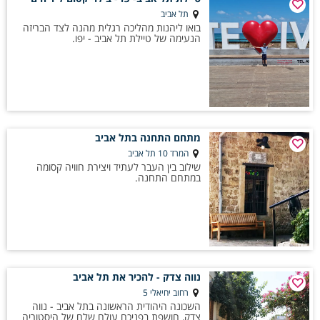
– מהים, דרך פארקים ירוקים,
פיקניק בטבע
ועד אתרי טבע והיסטוריה. כל
תל אביב
עיר מביאה איתה אופי ייחודי, מסלולים נוחים ואטרקציות לכל גיל. פתרון מושלם
בואו ליהנות מהליכה רגלית מהנה לצד הבריזה
לטיול יום, בילוי משפחתי או יציאה ספונטנית מהשגרה.
הנעימה של טיילת תל אביב - יפו.
מתחם התחנה בתל אביב
המרד 10 תל אביב
שילוב בין העבר לעתיד ויצירת חוויה קסומה
במתחם התחנה.
נווה צדק - להכיר את תל אביב
רחוב יחיאלי 5
השכונה היהודית הראשונה בתל אביב - נווה
צדק, חושפת בפניכם עולם שלם של היסטוריה