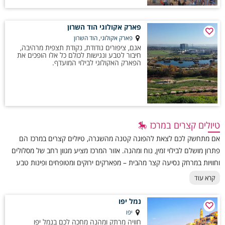
פארק אקולוגי הוד השרון
פארק אקולוגי, הוד השרון
אגם, ציפורים נודודת, נקודת תצפית מרהיבה,
חיבור לטבע ונגישות לכולם כל אלו הופכים את
הפארק האקולוגי לבילוי המועדף.
טיולים קצרים במרכז 🎠
אם מתחשק לכם לצאת להפוגה קטנה מהשגרה, טיולים קצרים במרכז הם
פתרון מושלם לבילוי זמין, נוח ומהנה. אזור המרכז מציע מגוון רחב של מסלולים
וחוויות במרחק נסיעה קצר מהבית – מפארקים ירוקים ומטופחים ופינות טבע
מפתיעות, דרך אתרים היסטוריים ונקודות עניין ייחודיות, ועד מתחמי בילוי
קרא עוד
ואטרקציות שמתאימות לעצירה של כמה שעות או חצי יום. השילוב בין נגישות,
מגוון אפשרויות וקירבה למרכזי הערים מאפשר ליהנות מתחושת חופש, רוגע
נמל יפו
ורענון, גם בלי להקדיש לכך יום שלם או תכנון מורכב.
יפו
חוויה מרתק ומהנה מחכה לכם בנמל יפו