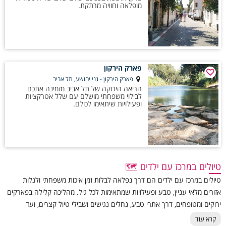
מופלאה וחוויה מרתקת.
פארק הירקון
פארק הירקון - גני יהושע, תל אביב
הריאה הירוקה של תל אביב מזמינה אתכם
לבילוי משפחתי מושלם עם שלל אטרקציות
ופעילויות שיתאימו לכולם.
טיולים במרכז עם ילדים 🗺️
טיולים במרכז עם ילדים הם דרך נפלאה לבלות זמן איכות משפחתי ולגלות
אזורים מלאי עניין, טבע ופעילויות שמתאימות לכל גיל. מהליכה קלילה בפארקים
ירוקים ומטופחים, דרך אתרי טבע, נחלים נגישים ושבילי טיול קצרים, ועד
מוזיאונים, גני חיות, חוות חקלאיות ואטרקציות חווייתיות – אזור המרכז מציע שפע
קרא עוד