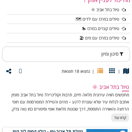
חופים,
טיילת תל אביב - יפו
, פארק הירקון ונמל תל אביב.
טיול בתל אביב 🌞
2. רמת גן:
טיולים במרכז עם ילדים 🗺️
הספארי, פארק לאומי ואגם.
טיולים קצרים במרכז 🎠
3. הרצליה:
טיולים במרכז עם מים 🏖️
מרינה, חופי ים,
פארק הרצליה
ושבילי הליכה.
4. פתח תקווה:
סינון ומיון
פארקים ירוקים ונחל הירקון.
5. ראש העין:
|
|
נמצאו 18 תוצאות
מקורות הירקון, מסלולי טבע ותצפיות.
6. רמלה ולוד:
טיול בתל אביב 🌞
אתרי מורשת, שווקים והיסטוריה.
מחפשים חוויה עירונית מלאה חיים, תרבות וקולינריה? טיול בתל אביב מזמין
אתכם לגלות עיר שלא עוצרת לרגע – מהים והטיילת המפורסמת עם חופי
7. נס ציונה ורחובות:
הרחצה והאווירה התוססת, דרך שכונות מלאות אופי וסיפורים כמו נווה צדק,
פארקים, גנים ושבילי אופניים.
פלורנטין והעיר הלבנה, ועד סצנת אוכל, אמנות ובילויים מהטובות בארץ. תל
קרא עוד
אביב משלבת בין היסטוריה לחדשנות, בין שקט עירוני לפעילות ללא הפסקה,
לפניכם שמות ערים במרכז הארץ המציעים מגוון רחב של טיולים במרחק קצר
ומציעה חוויה שמתאימה לזוגות, משפחות, קבוצות ומטיילים סקרנים בכל גיל.
טיילת תל אביב-יפו - בילוי קסום ליד הים