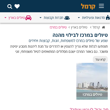
סדנאות ופעילויות
חברות וקבוצות
טיולים בארץ
קרמל
טיולים בארץ
טיולים במרכז
טיולים במרכז לבילוי מהנה
שפע של טיולים במרכז למשפחות, זוגות, קבוצות ויחידים
תופתעו לגלות שלא צריך להצפין או להדרים על מנת ליהנות מטבע יפיפה
ומשכר. גם באזור המרכז ישנם מסלולים המתאימים לטיול משפחתי, זוגי
וקבוצתי בכל יום שתבחרו. יש מסלולים במרכז המציעים חוויה המשלבת בין
קרא עוד
טבע מופלא לנחלים ומעיינות מרעננים, מסלולים אתגריים או קלילים. כך שבלי
להתרחק מהבית תוכלו ליהנות ממסלול טיול במרכז עם נקודות תצפית קסומות,
פינות פיקניק מושלמות ובעיקר בילוי עוצר נשימה. כאן תוכלו למצוא מבחר של
טיולים במרכז לימי שבת, לימי חופש או סתם לבילוי ביום יום.
✨ המלצות לטיולים קצרים ומגוונים במרכז -
1. תל אביב:
מה יכול לעניין אותך?