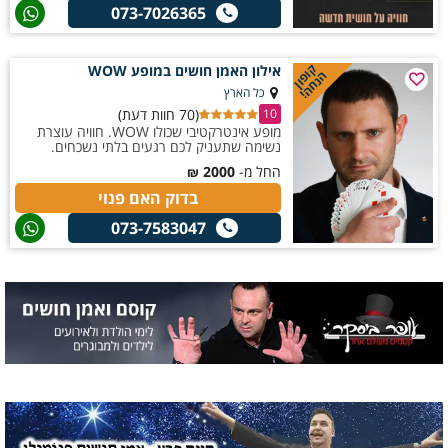
073-7026365
קופון
אילון האמן חושים במופע WOW
הנחה!
כל הארץ
(70 חוות דעת)
10
מופע אינטרקטיבי שכולו WOW. חוויה עוצרת
נשימה שתעניק לכם רגעים בלתי נשכחים.
החל מ-
2000
₪
בדוק האם פנוי
073-7583047