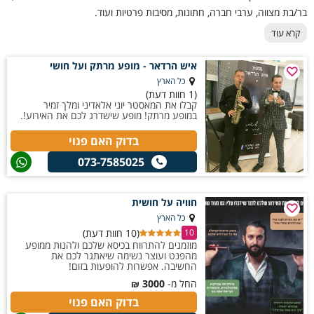
קריאת שפת גוף | זריזות ידיים | פסיכולוגיה וטכניקות מתקדמות כדי ליצור
בר/בת מצווה, ערבי חברה, חתונות, מסיבות פרטיות ועוד.
אשליה של קריאת מחשבות.
קרא עוד
חשוב לציין
שהם לא עוסקים ב"כישוף", אלא באמנות שמבוססת על תצפית,
איש הרדאר - מופע מרתק ועל חושי
רמזים קטנים ותזמון מדויק.
כל הארץ
(1 חוות דעת)
כל מופע נראה שונה – כי כל קהל מגיב אחרת, וזה חלק מהקסם.
קבלו את המאסטר יוני אלאדיני ומלך זמיר
במופע מרתק! מופע שישדרג לכם את האירוע!.
מתלבטים באיזה אמן חושים לבחור? אתם מוזמנים לדבר איתנו.
בדוק האם פנוי
073-7585025
חוויה על חושית
כל הארץ
(10 חוות דעת)
10
מוזמנים להתרווח בכיסא שלכם ולהנות ממופע
מהפנט ועוצר נשימה שיאתגר לכם את
החשיבה. אפשרות להופעות בזום!
החל מ-
3000
₪
בדוק האם פנוי