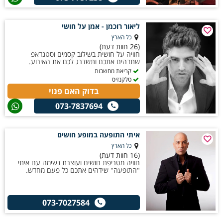
ליאור רוכמן - אמן על חושי
כל הארץ
(26 חוות דעת)
חוויה על חושית בשילוב קסמים וסטנדאפ
שתדהים אתכם ותשדרג לכם את האירוע.
קריאת מחשבות
טלקנזיס
בדוק האם פנוי
073-7837694
איתי התופעה במופע חושים
כל הארץ
(16 חוות דעת)
חוויה מטריפת חושים ועוצרת נשימה עם איתי
"התופעה" שידהים אתכם כל פעם מחדש.
073-7027584