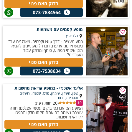
בדוק האם פנוי
073-7834564
מופע קסמים עם משמעות
כל הארץ
מסע מעצים - דרך Nlp וקסמים. מארגנים ערב
גיבוש ארגוני או ערב חברה? מעוניינים להביא
תוכן איכותי מפתיע, סוחף ומרתק עבור
העובדים?
בדוק האם פנוי
073-7538634
אלעד אשכנזי - במופע קריאת מחשבות
צפון, השרון, שומרון, מרכז, שפלה, ירושלים
והסביבה, דרום
(20 חוות דעת)
10
המופע הכי אנרגטי ביקום עכשיו אצלכם! חוויה
עוצרת נשימה בה אתם תקחו חלק ותהפכו
לקוראי מחשבות.
בדוק האם פנוי