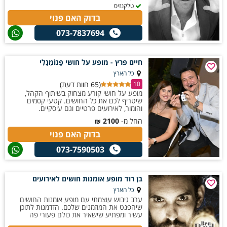
טלקנזיס
בדוק האם פנוי
073-7837694
חיים פרץ - מופע על חושי פֵנוֹמֵנָלִי
כל הארץ
(65 חוות דעת)
10
מופע על חושי קורע מצחוק בשיתוף הקהל,
שיטריף לכם את כל החושים. קטעי קסמים
והומור, לאירועים פרטיים וגם עיסקיים.
החל מ-
2100
₪
בדוק האם פנוי
073-7590503
בן רוד מופע אומנות חושים לאירועים
כל הארץ
ערב גיבוש עוצמתי עם מופע אומנות החושים
שיהפנט את המוזמנים שלכם. הזדמנות לתוכן
עשיר ומפתיע שישאיר את כולם פעורי פה