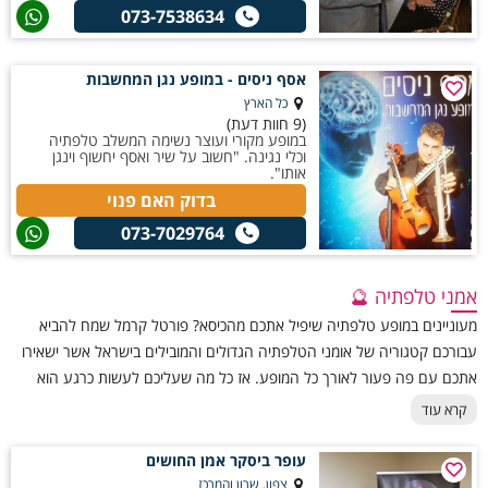
073-7538634
אסף ניסים - במופע נגן המחשבות
כל הארץ
(9 חוות דעת)
במופע מקורי ועוצר נשימה המשלב טלפתיה
וכלי נגינה. "חשוב על שיר ואסף יחשוף וינגן
אותו".
בדוק האם פנוי
073-7029764
אמני טלפתיה 🔮
מעוניינים במופע טלפתיה שיפיל אתכם מהכיסא? פורטל קרמל שמח להביא
עבורכם קטגוריה של אומני הטלפתיה הגדולים והמובילים בישראל אשר ישאירו
אתכם עם פה פעור לאורך כל המופע. אז כל מה שעליכם לעשות כרגע הוא
באופן טלפתי לבחור אחד מתוך עשרות אומני הטלפתיה ולבחור באומן המתאים
קרא עוד
לכם.
עופר ביסקר אמן החושים
צפון, שרון והמרכז