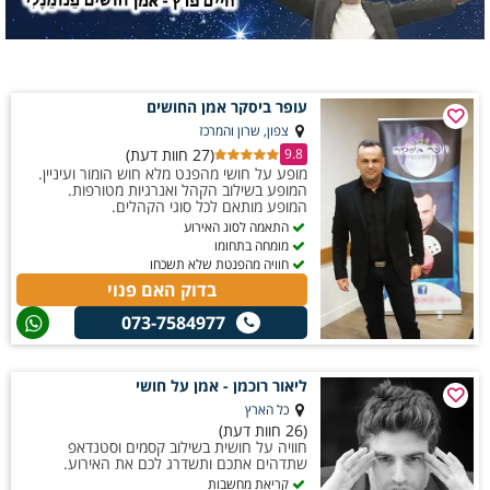
עופר ביסקר אמן החושים
צפון, שרון והמרכז
(27 חוות דעת)
9.8
מופע על חושי מהפנט מלא חוש הומור ועיניין.
המופע בשילוב הקהל ואנרגיות מטורפות.
המופע מותאם לכל סוגי הקהלים.
התאמה לסוג האירוע
מומחה בתחומו
חוויה מהפנטת שלא תשכחו
בדוק האם פנוי
073-7584977
ליאור רוכמן - אמן על חושי
כל הארץ
(26 חוות דעת)
חוויה על חושית בשילוב קסמים וסטנדאפ
שתדהים אתכם ותשדרג לכם את האירוע.
קריאת מחשבות