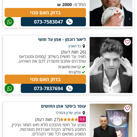
החל מ-
2000
₪
בדוק האם פנוי
073-7583047
ליאור רוכמן - אמן על חושי
כל הארץ
(26 חוות דעת)
חוויה על חושית בשילוב קסמים וסטנדאפ
שתדהים אתכם ותשדרג לכם את האירוע.
קריאת מחשבות
טלקנזיס
בדוק האם פנוי
073-7837694
עופר ביסקר אמן החושים
צפון, שרון והמרכז
(27 חוות דעת)
9.8
מופע על חושי מהפנט מלא חוש הומור ועיניין.
המופע בשילוב הקהל ואנרגיות מטורפות.
המופע מותאם לכל סוגי הקהלים.