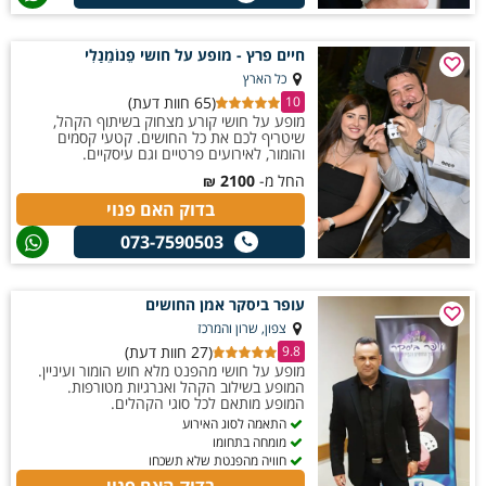
חיים פרץ - מופע על חושי פֵנוֹמֵנָלִי
כל הארץ
(65 חוות דעת)
10
מופע על חושי קורע מצחוק בשיתוף הקהל,
שיטריף לכם את כל החושים. קטעי קסמים
והומור, לאירועים פרטיים וגם עיסקיים.
החל מ-
2100
₪
בדוק האם פנוי
073-7590503
עופר ביסקר אמן החושים
צפון, שרון והמרכז
(27 חוות דעת)
9.8
מופע על חושי מהפנט מלא חוש הומור ועיניין.
המופע בשילוב הקהל ואנרגיות מטורפות.
המופע מותאם לכל סוגי הקהלים.
התאמה לסוג האירוע
מומחה בתחומו
חוויה מהפנטת שלא תשכחו
בדוק האם פנוי