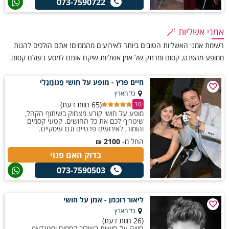
073-7590722
אמני אשליות 🪄
רשימת אמני האשליות הטובים ביותר לאירועים מהממים! אתם הולכים להנות
ממופע מהפנט, קסום ומרתק של אמן אשליות שיקח אותם למסע בעולם קסום.
חיים פרץ - מופע על חושי פֵנוֹמֵנָלִי
כל הארץ
(65 חוות דעת)
10
מופע על חושי קורע מצחוק בשיתוף הקהל,
שיטריף לכם את כל החושים. קטעי קסמים
והומור, לאירועים פרטיים וגם עיסקיים.
החל מ-
2100
₪
בדוק האם פנוי
073-7590503
ליאור רוכמן - אמן על חושי
כל הארץ
(26 חוות דעת)
חוויה על חושית בשילוב קסמים וסטנדאפ