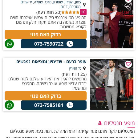
צפון, השרון, שומרון, מרכז, שפלה, ירושלים
והסביבה, דרום
(20 חוות דעת)
10
המופע הכי אנרגטי ביקום עכשיו אצלכם! חוויה
עוצרת נשימה בה אתם תקחו חלק ותהפכו
לקוראי מחשבות.
בדוק האם פנוי
073-7590722
עופר ברעם - שדימיון ומציאות נפגשים
כל הארץ
(25 חוות דעת)
מחפשים להפוך את האירוע שלכם לכזה שכולם
ידברו עליו? מופע עוצר נשימה, מהפנט
ומחשמל!
בדוק האם פנוי
073-7585181
מופע מנטליזם 🎩
המנטליזם לוקח אותנו צעד קדימה והתדהמה שנגרמת בעת מופע מנטליזם