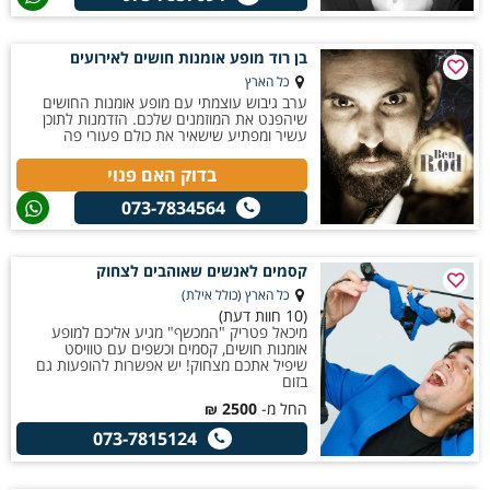
בן רוד מופע אומנות חושים לאירועים
כל הארץ
ערב גיבוש עוצמתי עם מופע אומנות החושים
שיהפנט את המוזמנים שלכם. הזדמנות לתוכן
עשיר ומפתיע שישאיר את כולם פעורי פה
בדוק האם פנוי
073-7834564
קסמים לאנשים שאוהבים לצחוק
כל הארץ (כולל אילת)
(10 חוות דעת)
מיכאל פטריק "המכשף" מגיע אליכם למופע
אומנות חושים, קסמים וכשפים עם טוויסט
שיפיל אתכם מצחוק! יש אפשרות להופעות גם
בזום
החל מ-
2500
₪
073-7815124