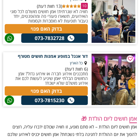
(13 חוות דעת)
10
חוויה לא שגרתית! אמן חושים מושלם לכל סוגי
האירועים, תשארו פעורי פה ומהופנטים, יחד
נעבור תופעות לא מוסברות וקסומות
בדוק האם פנוי
073-7832728
דור אנגל במופע אמנות חושים מטורף
כל הארץ
(6 חוות דעת)
מתכננים אירוע חברה או אירוע גדול? אמן
החושים הבלתי יאמן שיגיע לעשות לכם את
אירוע מושלם שלא ישכח!
בדוק האם פנוי
073-7815230
אמן חושים ליום הולדת 🎁
אמן חושים ליום הולדת – לא סתם מופע, זו חוויה שכולם ידברו עליה, רוצים
להפוך את יום ההולדת לחגיגה בלתי נשכחת? אמן חושים יכניס לאירוע שלכם