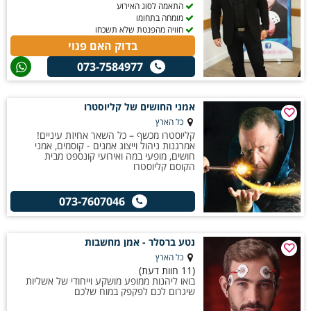
התאמה לסוג האירוע
מומחה בתחומו
חוויה מהפנטת שלא תשכחו
בדוק האם פנוי
073-7584977
אמני החושים של קליוסטרו
כל הארץ
קליוסטרו מכשף – כל השאר אחיזת עיניים!
אמרגנות ניהול וייצוג אמנים - קוסמים, אמני
חושים, מופעי במה ואירועי קונספט מבית
הקוסם קליוסטרו
073-7607046
נטע ברסלר - אמן מחשבות
כל הארץ
(11 חוות דעת)
בואו ליהנות ממופע מושקע וייחודי של אשליות
שיגרום לכם לפקפק במוח שלכם