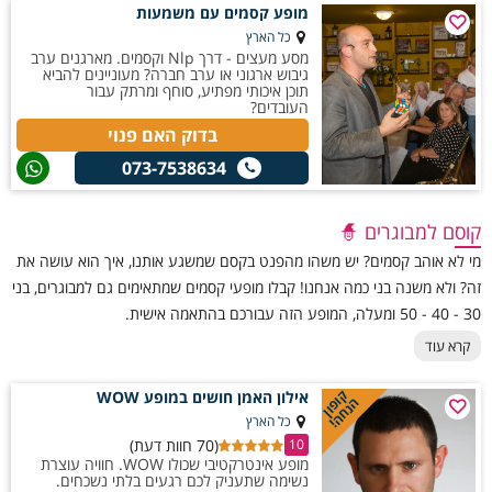
מופע קסמים עם משמעות
כל הארץ
מסע מעצים - דרך Nlp וקסמים. מארגנים ערב
גיבוש ארגוני או ערב חברה? מעוניינים להביא
תוכן איכותי מפתיע, סוחף ומרתק עבור
העובדים?
בדוק האם פנוי
073-7538634
קוסם למבוגרים 🧙
מי לא אוהב קסמים? יש משהו מהפנט בקסם שמשגע אותנו, איך הוא עושה את
זה? ולא משנה בני כמה אנחנו! קבלו מופעי קסמים שמתאימים גם למבוגרים, בני
30 - 40 - 50 ומעלה, המופע הזה עבורכם בהתאמה אישית.
קרא עוד
קופון
אילון האמן חושים במופע WOW
הנחה!
כל הארץ
(70 חוות דעת)
10
מופע אינטרקטיבי שכולו WOW. חוויה עוצרת
נשימה שתעניק לכם רגעים בלתי נשכחים.