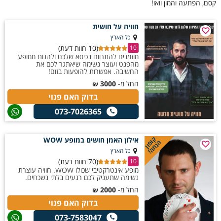
קסם, הפתעה והמון וואו!
חוויה על חושית
כל הארץ
(10 חוות דעת)
10
מוזמנים להתרווח בכיסא שלכם ולהנות ממופע
מהפנט ועוצר נשימה שיאתגר לכם את
החשיבה. אפשרות להופעות בזום!
החל מ-
3000
₪
בדוק האם פנוי
073-7026365
קופון
אילון האמן חושים במופע WOW
הנחה!
כל הארץ
(70 חוות דעת)
10
מופע אינטרקטיבי שכולו WOW. חוויה עוצרת
נשימה שתעניק לכם רגעים בלתי נשכחים.
החל מ-
2000
₪
בדוק האם פנוי
073-7583047