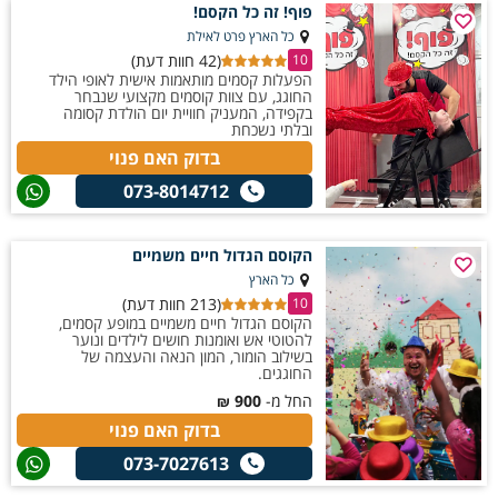
פוף! זה כל הקסם!
כל הארץ פרט לאילת
(42 חוות דעת)
10
הפעלות קסמים מותאמות אישית לאופי הילד
החוגג, עם צוות קוסמים מקצועי שנבחר
בקפידה, המעניק חוויית יום הולדת קסומה
ובלתי נשכחת
בדוק האם פנוי
073-8014712
הקוסם הגדול חיים משמיים
כל הארץ
(213 חוות דעת)
10
הקוסם הגדול חיים משמיים במופע קסמים,
להטוטי אש ואומנות חושים לילדים ונוער
בשילוב הומור, המון הנאה והעצמה של
החוגגים.
החל מ-
900
₪
בדוק האם פנוי
073-7027613