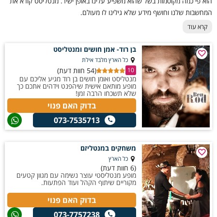
הוא פי כמה מקוסמות בשל שהוא משפיע עלינו באופן ישיר. מנטליסט קורא את
המחשבות שלנו וחושף מידע שלא גילינו לו מעולם.
קרא עוד
‏בן רוד- אמן חושים ומנטליסט‏
כל הארץ מלבד אילת
(54 חוות דעת)
10
מנטליסט ואומן חושים בן רוד מגיע אליכם עם
מופע מותאם אישית שיהפנט וידהים אתכם כך
שלא תשכחו הרבה זמן!
בדוק האם פנוי
073-7535713
משחקים במנטליזם
כל הארץ
(6 חוות דעת)
מופע מנטליסטי עוצר נשימה עם מגוון קטעים
מקוריים שיתוף הקהל ועוד הפתעות.
בדוק האם פנוי
073-7757238