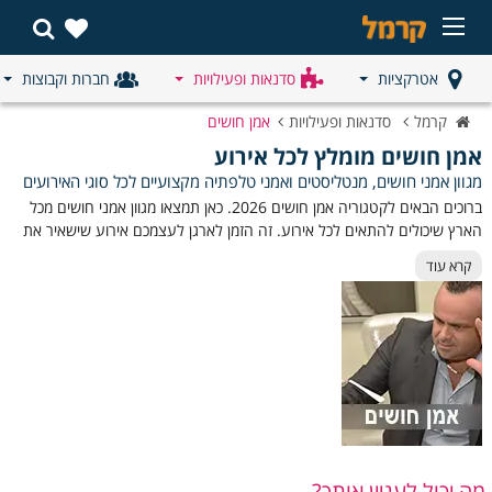
אטרקציות
סדנאות ופעילויות
חברות וקבוצות
קרמל
סדנאות ופעילויות
אמן חושים
אמן חושים מומלץ לכל אירוע
מגוון אמני חושים, מנטליסטים ואמני טלפתיה מקצועיים לכל סוגי האירועים
ברוכים הבאים לקטגוריה אמן חושים
2026
. כאן תמצאו מגוון אמני חושים מכל
הארץ שיכולים להתאים לכל אירוע. זה הזמן לארגן לעצמכם אירוע שישאיר את
האורחים פעורי פה ועם טעם של עוד. מופע אומנות חושים או מופע טלפתיה
קרא עוד
הוא ללא ספק הדבר שאתם צריכים כדי להפוך את האירוע שלכם למושלם. אז
את מי להזמין? מה הופך אמן חושים טוב למצוין? עברו על אמני החושים
השונים אצלנו ואנו בטוחים שתעשו את הבחירה הנכונה עבורכם.
איזה סוג אמן אתם צריכים?
סוג אירוע
-
תיאור האמן
יום הולדת לילדים
קוסם לילדים
מה יכול לעניין אותך?