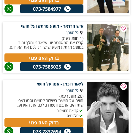
073-7584977
איש הרדאר - מופע מרתק ועל חושי
כל הארץ
(1 חוות דעת)
קבלו את המאסטר יוני אלאדיני ומלך זמיר
במופע מרתק! מופע שישדרג לכם את האירוע!.
בדוק האם פנוי
073-7585025
ליאור רוכמן - אמן על חושי
כל הארץ
(26 חוות דעת)
חוויה על חושית בשילוב קסמים וסטנדאפ
שתדהים אתכם ותשדרג לכם את האירוע.
קריאת מחשבות
טלקנזיס
בדוק האם פנוי
073-7837694