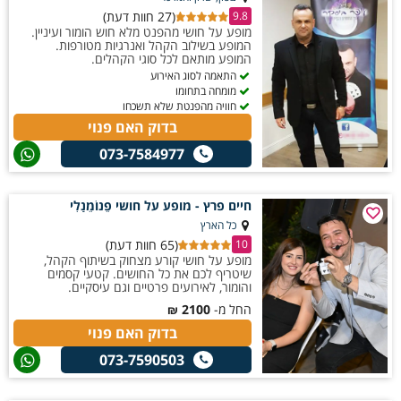
(27 חוות דעת)
9.8
מופע על חושי מהפנט מלא חוש הומור ועיניין.
המופע בשילוב הקהל ואנרגיות מטורפות.
המופע מותאם לכל סוגי הקהלים.
התאמה לסוג האירוע
מומחה בתחומו
חוויה מהפנטת שלא תשכחו
בדוק האם פנוי
073-7584977
חיים פרץ - מופע על חושי פֵנוֹמֵנָלִי
כל הארץ
(65 חוות דעת)
10
מופע על חושי קורע מצחוק בשיתוף הקהל,
שיטריף לכם את כל החושים. קטעי קסמים
והומור, לאירועים פרטיים וגם עיסקיים.
החל מ-
2100
₪
בדוק האם פנוי
073-7590503