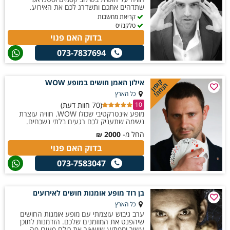
שתדהים אתכם ותשדרג לכם את האירוע.
קריאת מחשבות
טלקנזיס
בדוק האם פנוי
073-7837694
קופון
אילון האמן חושים במופע WOW
הנחה!
כל הארץ
(70 חוות דעת)
10
מופע אינטרקטיבי שכולו WOW. חוויה עוצרת
נשימה שתעניק לכם רגעים בלתי נשכחים.
החל מ-
2000
₪
בדוק האם פנוי
073-7583047
בן רוד מופע אומנות חושים לאירועים
כל הארץ
ערב גיבוש עוצמתי עם מופע אומנות החושים
שיהפנט את המוזמנים שלכם. הזדמנות לתוכן
עשיר ומפתיע שישאיר את כולם פעורי פה