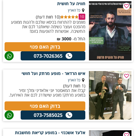
חוויה על חושית
כל הארץ
(10 חוות דעת)
10
מוזמנים להתרווח בכיסא שלכם ולהנות ממופע
מהפנט ועוצר נשימה שיאתגר לכם את
החשיבה. אפשרות להופעות בזום!
החל מ-
3000
₪
בדוק האם פנוי
073-7026365
איש הרדאר - מופע מרתק ועל חושי
כל הארץ
(1 חוות דעת)
קבלו את המאסטר יוני אלאדיני ומלך זמיר
במופע מרתק! מופע שישדרג לכם את האירוע!.
בדוק האם פנוי
073-7585025
אלעד אשכנזי - במופע קריאת מחשבות