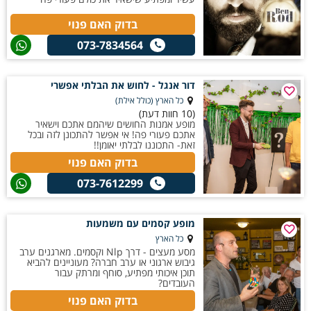
בדוק האם פנוי
073-7834564
דור אנגל - לחוש את הבלתי אפשרי
כל הארץ (כולל אילת)
(10 חוות דעת)
מופע אמנות החושים שיהמם אתכם וישאיר
אתכם פעורי פה! אי אפשר להתכונן לזה ובכל
זאת- התכוננו לבלתי יאומן!!
בדוק האם פנוי
073-7612299
מופע קסמים עם משמעות
כל הארץ
מסע מעצים - דרך Nlp וקסמים. מארגנים ערב
גיבוש ארגוני או ערב חברה? מעוניינים להביא
תוכן איכותי מפתיע, סוחף ומרתק עבור
העובדים?
בדוק האם פנוי