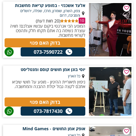
אלעד אשכנזי - במופע קריאת מחשבות
צפון, השרון, שומרון, מרכז, שפלה, ירושלים
והסביבה, דרום
(20 חוות דעת)
10
המופע הכי אנרגטי ביקום עכשיו אצלכם! חוויה
עוצרת נשימה בה אתם תקחו חלק ותהפכו
לקוראי מחשבות.
בדוק האם פנוי
073-7590722
יוסי בונן אמן חושים קוסם ומנטליסט
כל הארץ
ניפוץ תיאוריית ההיגיון - מופע על חושי שיביא
אתכם לקצה גבול יכולת ההבנה והמחשבה.
בדוק האם פנוי
073-7817430
אופק אמן החושים - Mind Games
כל הארץ