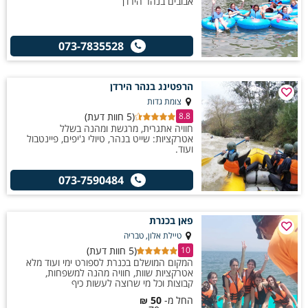
אבובים בנהר הירדן
073-7835528
הרפטינג בנהר הירדן
צומת גדות
(5 חוות דעת)
8.8
חוויה אתגרית, מרגשת ומהנה בשלל
אטרקציות: שייט בנהר, טיולי ג'יפים, פיינטבול
ועוד.
073-7590484
פאן בכנרת
טיילת אלון, טבריה
(5 חוות דעת)
10
המקום המושלם בכנרת לספורט ימי ועוד מלא
אטרקציות שוות, חוויה מהנה למשפחות,
קבוצות וכל מי שרוצה לעשות כיף
החל מ-
50
₪