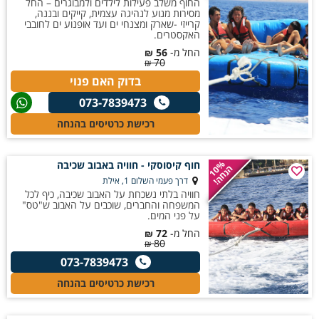
החוף משלב פעילות לילדים ולמבוגרים – החל
מסירות מנוע לנהיגה עצמית, קייקים ובננה,
קרייזי -שארק ומצנחי ים ועד אופנוע ים לחובבי
האקסטרים.
החל מ-
56
₪
70
₪
בדוק האם פנוי
073-7839473
רכישת כרטיסים בהנחה
חוף קיסוסקי - חוויה באבוב שכיבה
10%
הנחה!
דרך פעמי השלום 1, אילת
חוויה בלתי נשכחת על האבוב שכיבה, כיף לכל
המשפחה והחברים, שוכבים על האבוב ש"טס"
על פני המים.
החל מ-
72
₪
80
₪
073-7839473
רכישת כרטיסים בהנחה