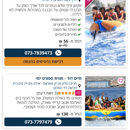
אקשן וכיף שלא נגמרים לכל אורך הזמן על
הבננה! שטים על הבננה במהירות והחוויה לא
רגילה.
חוויה לכל המשפחה
לילדים ולמבוגרים
הטרנד של העונה
מחירים בלעדיים
החל מ-
56
₪
70
₪
073-7839473
רכישת כרטיסים בהנחה
חיים דוד - חווית ספורט ימי
מרינה מלון מג'יק פאלאס - אילת (חנייה ציבורית
חדשה ליד המלון)
(3 חוות דעת)
10
ספורט ימי באילת המשלב את כל הכיף בים
האדום! אבוב קרייזי שארק, הפלגה לצפות
בדולפינים ואבוב שכיבה מהיר וקופצני.
החל מ-
130
₪
073-7797479