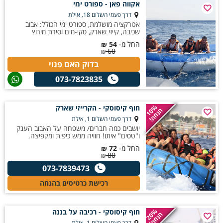
אקווה פאן - ספורט ימי
דרך פעמי השלום 18, אילת
אטרקציה מושלמת, ספורט ימי הכולל: אבוב
שכיבה, קייזי שארק, סקי-מים וסירת מירוץ
החל מ-
54
₪
60
₪
בדוק האם פנוי
073-7823835
חוף קיסוסקי - הקרייזי שארק
10%
הנחה!
דרך פעמי השלום 1, אילת
יושבים כמה חברים/ משפחה על האבוב הענק
ו"טסים" איתו! חוויה ממש כיפית ומקפיצה.
החל מ-
72
₪
80
₪
073-7839473
רכישת כרטיסים בהנחה
חוף קיסוסקי - רכיבה על בננה
20%
הנחה!
דרך פעמי השלום 1, אילת