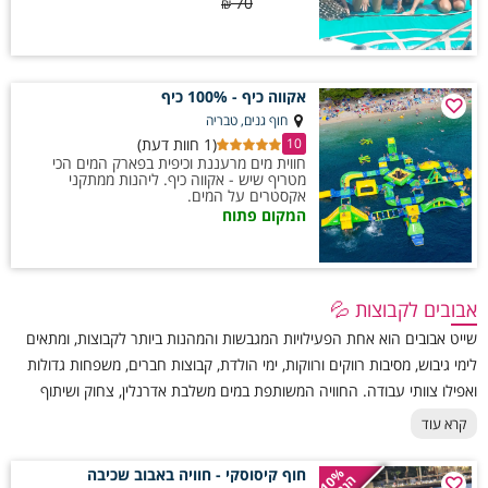
70
₪
אקווה כיף - 100% כיף
חוף גנים, טבריה
(1 חוות דעת)
10
חווית מים מרעננת וכיפית בפארק המים הכי
מטריף שיש - אקווה כיף. ליהנות ממתקני
אקסטרים על המים.
המקום פתוח
אבובים לקבוצות 💦
שייט אבובים הוא אחת הפעילויות המגבשות והמהנות ביותר לקבוצות, ומתאים
לימי גיבוש, מסיבות רווקים ורווקות, ימי הולדת, קבוצות חברים, משפחות גדולות
ואפילו צוותי עבודה. החוויה המשותפת במים משלבת אדרנלין, צחוק ושיתוף
פעולה, כאשר המשתתפים נהנים מהנוף ומהאווירה הייחודית של הנהר, הכנרת
קרא עוד
או הים. במקומות רבים ניתן להזמין מסלולים באורכים שונים ואף לשלב את
השייט עם פעילויות נוספות כמו ארוחות שטח, פיקניק, משחקי גיבוש או
חוף קיסוסקי - חוויה באבוב שכיבה
10%