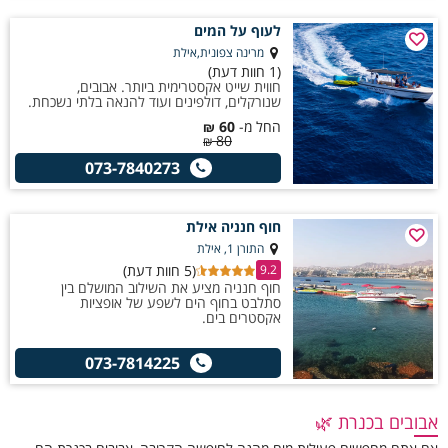
לעוף על המים
מרינה צפונית,אילת
(1 חוות דעת)
חווית שייט אקסטרימית ביותר. אבובים,
שנורקלים, דולפינים ועוד להנאה בלתי נשכחת.
החל מ-
60
₪
80
₪
073-7840273
חוף חנניה אילת
התורן 1, אילת
(5 חוות דעת)
9.2
חוף חנניה מציע את השילוב המושלם בין
סתלבט בחוף הים לשפע של אופציות
אקסטרים בים.
073-7814225
אבובים בכנרת 🌿