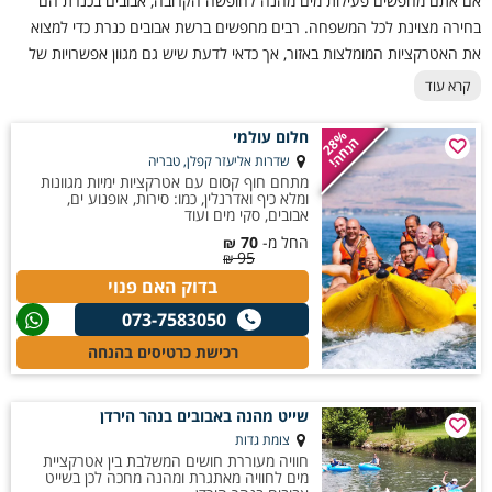
אם אתם מחפשים פעילות מים מהנה לחופשה הקרובה, אבובים בכנרת הם
בחירה מצוינת לכל המשפחה. רבים מחפשים ברשת אבובים כנרת כדי למצוא
את האטרקציות המומלצות באזור, אך כדאי לדעת שיש גם מגוון אפשרויות של
אבובים בצפון המתאימות לקבוצות, זוגות ומשפחות. בנוסף, חובבי האקסטרים
קרא עוד
יכולים ליהנות מחוויית אבובים בירדן, המשלבת נופים ירוקים, מים צלולים ואווירה
קיצית מושלמת.
חלום עולמי
28%
הנחה!
שדרות אליעזר קפלן, טבריה
מתחם חוף קסום עם אטרקציות ימיות מגוונות
ומלא כיף ואדרנלין, כמו: סירות, אופנוע ים,
אבובים, סקי מים ועוד
החל מ-
70
₪
95
₪
בדוק האם פנוי
073-7583050
רכישת כרטיסים בהנחה
שייט מהנה באבובים בנהר הירדן
צומת גדות
חוויה מעוררת חושים המשלבת בין אטרקציית
מים לחוויה מאתגרת ומהנה מחכה לכן בשייט