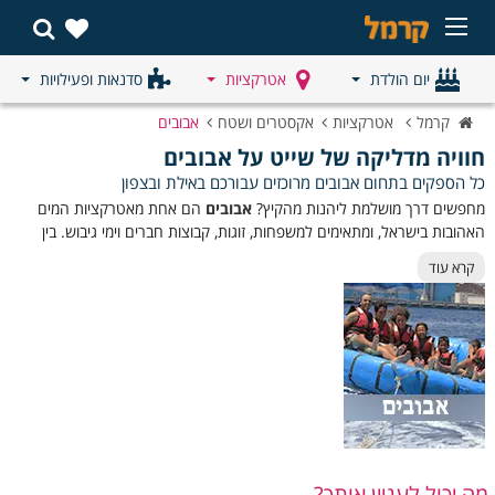
יום הולדת
אטרקציות
סדנאות ופעילויות
קרמל
אטרקציות
אקסטרים ושטח
אבובים
חוויה מדליקה של שייט על אבובים
כל הספקים בתחום אבובים מרוכזים עבורכם באילת ובצפון
מחפשים דרך מושלמת ליהנות מהקיץ?
אבובים
הם אחת מאטרקציות המים
האהובות בישראל, ומתאימים למשפחות, זוגות, קבוצות חברים וימי גיבוש. בין
אם תבחרו באבובים בכנרת, אבובים בירדן או באטרקציות של אבובים באילת,
קרא עוד
תוכלו ליהנות משילוב של אדרנלין, צחוק ונופים מרהיבים. מגוון סוגי האבובים
מאפשר לכל אחד לבחור את רמת החוויה המתאימה לו – משיט רגוע ועד
נסיעה מהירה ומלאת אקשן על המים.
בילויים וחוויות עם אבובים
🛟 אבובים נגררים בסירת מנוע
🌊 שיט אבובים בכנרת
🏞️ אבובים בירדן לצד נופי הטבע
מה יכול לעניין אותך?