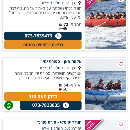
הנחה!
אטרקציות נוספות באזור. לפני ההזמנה מומלץ לבדוק את גודל הקבוצה
דרך פעמי השלום 1, אילת
חוויה בלתי נשכחת על האבוב שכיבה, כיף לכל
המינימלי או המקסימלי, מגבלות הגיל, דרישות הבטיחות והאם נדרשת הזמנה
המשפחה והחברים, שוכבים על האבוב ש"טס"
מראש, במיוחד בעונות העומס ובחגים.
על פני המים.
החל מ-
72
₪
80
₪
073-7839473
רכישת כרטיסים בהנחה
אקווה פאן - ספורט ימי
דרך פעמי השלום 18, אילת
אטרקציה מושלמת, ספורט ימי הכולל: אבוב
שכיבה, קייזי שארק, סקי-מים וסירת מירוץ
החל מ-
54
₪
60
₪
בדוק האם פנוי
073-7823835
חוף קיסוסקי - סירת טורנדו
15%
הנחה!
דרך פעמי השלום 1, אילת