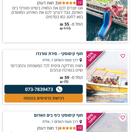
(3 חוות דעת)
10
אנו יוצרים לכם את החוויה בשייט מטריף בים
האדום, נוכל לערוך לכם את האירוע המושלם.
בואו לחגוג כמו בסרטים.
החל מ-
55
₪
115
₪
חוף קיסוסקי - סירת טורנדו
15%
הנחה!
דרך פעמי השלום 1, אילת
חוויה מדליקה וכיפית לכל המשפחה והחברים!
שייט בטורנדו ונהנים
החל מ-
59
₪
70
₪
073-7839473
רכישת כרטיסים בהנחה
חוף קיסוסקי כיף בים האדום
20%
הנחה!
דרך פעמי השלום 1, אילת
(1 חוות דעת)
10