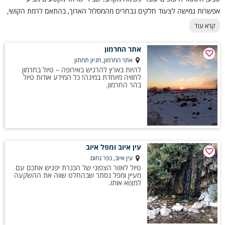
אפשרות גמישה לצעוד חלקים נבחרים מהמסלול הארוך, בהתאם לרמת הקושי,
לאורך הרצוי ולזמן הפנוי. כל מקטע מגלה חוויה אחרת – מצעידה במדבריות
קרא עוד
הדרום, דרך הרי המרכז ועד לנופים הירוקים של הצפון. הבחירה במקטעים
מאפשרת לתכנן טיול יומי, סוף שבוע מאתגר או סדרת מסעות קצרים, וליהנות
אתר החרמון
מחיבור אמיתי לטבע, לאתרים היסטוריים ולנופים המשתנים של ישראל.
אתר החרמון, חניון תחתון
להיות בארץ להרגיש באירופה – טיול בחרמון
לחוויה מיוחדת במינה! כל המידע אודות טיול
בהר החרמון.
עין איוב ומפל איוב
עין איוב, כפר נחום
טיול לאזור הצפוני של הכנרת יפגיש אתכם עם
מעיין ומפל נסתר שבהחלט שווה את ההשקעה
למצוא אותו.