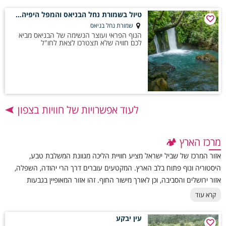
טיול בשמורת נחל הבניאס והמפל היפיהפה
שמורת נחל בניאס
הנוף הפראי ועוצר הנשימה של הבניאס מביא
לכם חוויה שלא תצטרכו לצאת לחו"ל
לעוד אפשרויות של חוויות בצפון
מרכז הארץ 🏕️
אזור המרכז של שביל ישראל מציע חוויית הליכה מגוונת המשלבת טבע,
היסטוריה ונוף פתוח בלב הארץ. המקטעים עוברים דרך הרי יהודה, השפלה,
אזור ירושלים והסביבה, וכן לאורך מישור החוף. זהו אזור המאופיין בגבעות
מתונות, חורש ים־תיכוני, אתרים ארכיאולוגיים, פריחות עונתיות ותצפיות רחבות
קרא עוד
אל הים וההרים. ההליכה במרכז מתאימה גם למטיילים מתחילים יחסית, בזכות
שבילים מסודרים, נגישות גבוהה לנקודות התחלה וסיום ואפשרות לבחור
עין יבקע