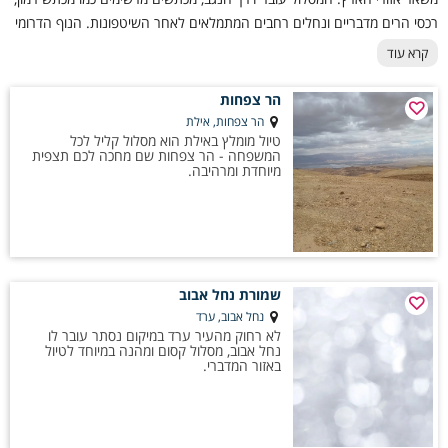
רכסי הרים מדבריים ונחלים רחבים המתמלאים לאחר השיטפונות. הנוף הדרומי
מתאפיין במרחבים פתוחים, תצורות סלע ייחודיות, קניונים צרים ותצפיות
קרא עוד
אינסופיות שמדגישות את עוצמת השקט והפראיות של המדבר. המקטעים
בדרום מתאימים למטיילים המחפשים אתגר וחיבור עמוק לטבע, אך ניתן למצוא
הר צפחות
גם קטעים נוחים יותר למטיילים בעלי כושר בסיסי. חשוב להיערך בהתאם – מים
הר צפחות, אילת
טיול מומלץ באילת הוא מסלול קליל לכל
בכמות מספקת, תכנון מסלול מוקדם והתאמה לעונות השנה. השילוב בין זריחות
המשפחה - הר צפחות שם מחכה לכם תצפית
מרהיבות, לינה תחת שמיים זרועי כוכבים ותחושת ניתוק מוחלט מהשגרה
מיוחדת ומרהיבה.
הופכים את החוויה בדרום לחלק בלתי נשכח במסע לאורך שביל ישראל.
שמורת נחל אבוב
נחל אבוב, ערד
לא רחוק מהעיר ערד במיקום נסתר עובר לו
נחל אבוב, מסלול קסום ומהנה במיוחד לטיול
באזור המדברי.