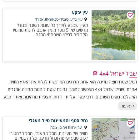
עין יבקע
עין יבקע, כעביה-טבאש-חג'אג'רה
מעיין שנובע לאורך כל עונות השנה ובגודל
מרשים של 5 מטר מזמין אתכם להנות ממימיו
הקרירים לבילוי משפחתי מהנה.
שביל ישראל 4x4 🏁
מסע שטח חוצה מדינה הוא אחת הדרכים המרגשות לגלות את הארץ מזווית
אחרת. שביל ישראל 4x4 מאפשר לחובבי נהיגת שטח ליהנות מחוויה אתגרית
המשלבת נופים משתנים, דרכי עפר, עליות וירידות, תצפיות מרהיבות ואתרי טבע
ייחודיים – מהמדבריות של הדרום ועד האזורים הירוקים בצפון. המסלול מותאם
קרא עוד
לרכבי שטח וכולל מקטעים בדרגות קושי שונות, כך שניתן לבחור מסע רגוע
למשפחות או אתגר טכני למנוסים יותר. שילוב של נהיגה, עצירות קפה בשטח,
נחל סטף והמעיינות טיול מעגלי
לינה תחת כיפת השמיים וחיבור אמיתי לטבע הופכים את החוויה להרפתקה
יער אחוות אחים, צובה
חוויה של מעיינות, מסלול מעגלי, מסלול למטיבי
בלתי נשכחת.
לכת, טבע יפייפה ונחל מרענן וכל זה במקום