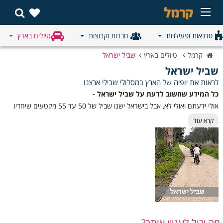
סדנאות ופעילויות
חברות וקבוצות
טיולים בארץ
קרמל
טיולים בארץ
שביל ישראל
שביל ישראל
לראות את יופיה של הארץ במסלולי שבילי ארצנו
כל המידע שחשוב לדעת על שביל ישראל -
אולי ידעתם ואולי לא, אבל בישראל ישנו שביל של 50 עד 55 מקטעים שיחדיו
מהווים שביל טיול באורך של כ- 1,100 קילומטרים. שביל הליכה מרהיב העובר
קרא עוד
בכל חלקי הארץ מצפון ועד דרום, או להיפך. שביל טיול שעובר בהרי הגליל
והנחלים שלו, יורד לכינרת ממשיך לגליל התחתון עד הים התיכון, משם לשפלה
בואכה ירושלים דרך יישובי הדרום, הנגב ומסתיים בים סוף באילת. השביל מיועד
לאוהבי ההליכה ויש בו חלקים מאתגרים ביותר לצד שבילי הליכה נוחים
ונעימים המתאימים כמעט לכולם.
אזור
מסלול + תיאור:
בארץ:
מה יכול לעניין אותך?
נחל כזיב – מסלול מים, חורש טבעי ונופים גליליי
צפון