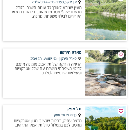
מקטעים קצרים ונוחים. ניתן לשלב טיולי יום קלילים, מסלולים מעגליים או
עין יבקע, כעביה-טבאש-חג'אג'רה
מעיין שנובע לאורך כל עונות השנה ובגודל
צעידה של מספר ימים עם לינה ביישובים סמוכים. השילוב בין טבע קרוב לבית,
מרשים של 5 מטר מזמין אתכם להנות ממימיו
עומק היסטורי ונופים משתנים יוצר חוויה מגוונת ונגישה, שממחישה את העושר
הקרירים לבילוי משפחתי מהנה.
של שביל ישראל גם בלב האזור המאוכלס ביותר בארץ.
פארק הירקון
פארק הירקון - גני יהושע, תל אביב
הריאה הירוקה של תל אביב מזמינה אתכם
לבילוי משפחתי מושלם עם שלל אטרקציות
ופעילויות שיתאימו לכולם.
תל אפק
גן לאומי תל אפק
מבצר עתיק, בריכות שכשוך ומגוון אטרקציות
מחכים לכם במסלול טיול תל אפק המרהיב.