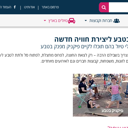
|
|
פרסום באתר
אודותינו
העמוד ה
חברות וקבוצות
טיולים בארץ
טבע ליצירת חוויה חדשה
 טיול בהם תוכלו לקיים פיקניק מפנק בטבע
ריך בשבילם הרבה – רק לצאת החוצה, לפרוס מחצלת, לפתוח סל ולתת לטבע לעשות 
 לזוגות, משפחות, קבוצות חברים וגם לאירועים מיוחדים.
ספור לוקיישנים מושלמים
– יערות, חורשות, חופי ים, פארקים ונקודות חמד נסתר
פירוט -
שמיכה, סל אוכל, כלי אוכל חד־פעמיים, שקיות 
סנדוויצ'ים, פירות, חטיפים, מים ושתייה קלה
פארק, חוף ים, יער, שמורת טבע
משחקי כדור, טיול רגלי, מוזיקה, צילום