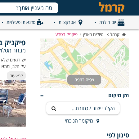
יום הולדת
אטרקציות
סדנאות ופעילויות
קרמל
טיולים בארץ
פיקניק בטבע
פיקניק ב
מבחר מסלולי
יש רגעים שלא צ
על הלב, ומתאים
בישראל יש אינ
קרא עוד
נושא -
הזן מיקום
ציוד לפיקניק:
אוכל ושתייה:
מיקומך הנוכחי
מיקום:
פעילויות:
סינון לפי