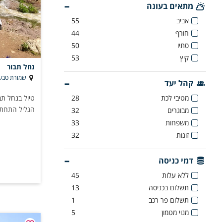
מתאים בעונה
למי זה מתאים
אביב
55
הבילוי הזה יכ
חורף
44
💑 זמן איכות רו
סתיו
50
👨‍👩‍👧‍👦 יום
קיץ
53
👫 מפגש חברים
נחל תבור
שמורת טבע 
🎉 ימי הולדת, ה
קהל יעד
🏢 ימי כיף וגיבו
מטיבי לכת
28
טיול בנחל תב
הגליל התחתון
מבוגרים
32
משפחות
33
זוגות
32
דמי כניסה
ללא עלות
45
תשלום בכניסה
13
תשלום פר רכב
1
מנוי מטמון
5