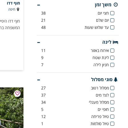
חוף דדו
משך זמן
חיפה
חצי יום
38
יום שלם
21
חוף דדו היפי
עד שלוש שעות
48
המשפחה בחוף
לינה
אירוח באזור
11
לינת שטח
9
חניון לילה
7
סוגי מסלול
מסלול רטוב
27
לצד מים
37
מסלול מעגלי
34
חופי ים
5
טיול פריחה
12
טיול סולמות
1