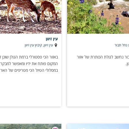
?
ול להשתלב כמעט בכל סיטואציה:
מנטי
 גיבוש משפחתי
 מיוחד
עין זיוון
נחל תבור
עין זיוון, קיבוץ עין זיוון
צעות נישואין ואירועים קטנים
ש לעובדים
ור נחשב לגולת הכותרת של אזור
באזור הכי פסטורלי ברמת הגולן שוכן לו ע
.
המקום פותח את ידיו ומאפשר למבקרי
במסלולי הטיול הכי מטריפים של הארץ