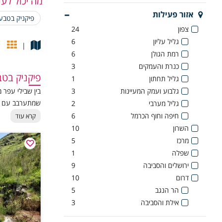
מה יכול לענ
בטיחות וניק
אזור פעילות
פיקניק בטבע 
צפון
24
איך מתכננ
גליל עליון
6
|
רמת הגולן
6
כדי ליהנות באמ
כנרת והעמקים
3
📍 בחירת 
פיקניק בטב
גליל תחתון
1
העדיפו אזור מוצ
גלבוע ועמק המעיינות
3
בין שבילי עפר
בדקו מראש חניה
שמתערבב עם ציו
גליל מערבי
2
התאימו את המיק
אירופאי. רגעים
חיפה וחוף הכרמל
6
קרא עוד
🧺 אוכל וש
הפוגה אמיתית 
השרון
10
מרכז
5
שלבו בין אוכל ק
שפלה
1
אל תשכחו מים 
פלטות גבינות, מ
ירושלים והסביבה
9
דרום
10
🎯 תוכן ואו
הר הנגב
5
משחקי חברה, מ
אילת והסביבה
3
רעיונות מקוריי
חשבו על חוויה 