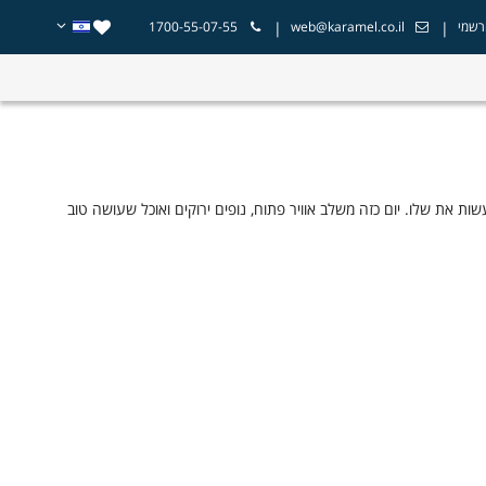
|
|
רשמי
web@karamel.co.il
1700-55-07-55
את שלו. יום כזה משלב אוויר פתוח, נופים ירוקים ואוכל שעושה טוב
ות – וכל אחד מהם יכול להפוך לבילוי בלתי נשכח עם התכנון הנכון.
אשפה