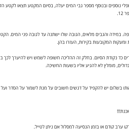
 גשם יהיו מפלי נוספים ובנוסף מספר גבי המים יעלה, בסיום המקטע תצאו לקטע ה
1.
זה כולל את המפל הגבוהה במסלול, מסומן כנקודה 9 במפה. במידה והגבים מלאים, הגובה שלו ישתנה עד לגובה פני המים. הק
ע הקניוני של המסלול יש מקטע של כ 3 קילומטרים כד נקודת הסיום. בחלק זה ההליכה חשופה לשמש ויש להיערך לכך
דולים, מומלץ לא להגיע אליו בשעות החשיכה.
ותו בשלום יש להקפיד על דגשים חשובים על מנת לשמור על הסדר ועל 
נת!!!
ו ערב קודם או בזמן הנסיעה למסלול אם ניתן לטייל.