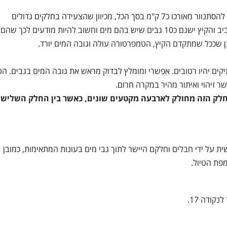
נחל דרגה הוא כאמור אחד הנחלים המאתגרים שיש בארץ. ואסור להסתנוור מאורכו כ7 ק"מ בסך הכל, מכיוון שהצעידה בחלקים גדולים
מהמסלול מאתגרת וקצב ההתקדמות איטי. בהתאם. בתקופת האביב והקיץ ישנם כ10 גבים שיש בהם מים וחשוב להיות מודעים לכך שהם
ן שככל שמתקדם הקיץ, הטמפרטורה עולה וגובה המים יורד.
ים יהיו רטובים. אפשרי ומומלץ לבדוק מראש את גובה המים בגבים. הט
חלק הזה מחולק לארבעה מקטעים שונים, כאשר בין החלק השלישי
בהם נעשית על ידי חבלים וחלקם היישר לתוך גבי מים בעונות המתאימות, כמובן