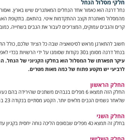
חלקי מסלול הנחל
קרים והגבים עמוקים, המצריכים לעבור את הגבים בשחייה. כמוב
חשוב להתארגן מראש לסיטואציה שבה כל הציוד שלכם, כולל התיק
בנחל דרגה מסומן ב30 נקודות שסומנו על ידי הרשויות בכדי לאפשר זיהוי ואיתור מהיר במקרה חרום.
עיקר תפארתו של המסלול הוא בחלקו הקניוני של הנחל. ה
לרביעי יש מקטע פתוח של כמה מאות מטרים.
החלק הראשון
החלק הזה תמצאו 6 מפלים בגבהים משתנים שהירידה 
שלאחר גשמים הגבים מלאים יותר. הקטע מסתיים בנקודה 23 במפת הטיול.
החלק השני
בחלק זה תמצא כ4 מפלים שבסופם הליכה נוחה יחסית בקניון עד לנקודה 17.
החלק השלישי