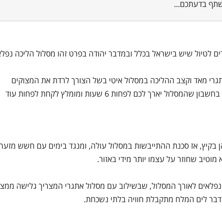
לשתף בדעתכם...
ם לטיול שיש בישראל בכלל ובמדבר יהודה בפרט זהו מסלול הליכה נפלא
מיוחד, אך הוא אתגרי מאד וקצב ההליכה במסלול איטי בשל הצורך לרדת את המצוקים
הגבוהים, בנוסף בימים של עומס מטיילים זמן הטיול מתארך. קחו בחשבון שהמסלול יארך לכם לפחות 6 שעות ומומלץ לקחת לפחות עוד
בקיץ, אז סכנת ההתייבשות במסלול עולה, ומנגד בימים עם חשש מזערי
וטיב שחוזר על עצמו יותר מידי באזור.
פלאים לאורך המסלול, שבשילוב עם מסלול אתגרי המצריך גלישה ממצו
בר לים המלח מתקבלת חוויה בלתי נשכחת.