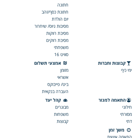
חתונה
חתונת כסף/זהב
יום הולדת
מסיבות גיוס/ שיחרור
מסיבת רווקות
מסיבת רווקים
משפחתי
סוויט 16
קבוצות וחברות
אמצעי תשלום
ימי כיף
מזומן
אשראי
ביט/ פייבוקס
העברה בנקאית
התאמה למגזר
קהל יעד
חילוני
מבוגרים
מסורתי
משפחות
דתי
קבוצות
משך זמן
התאמה אישית