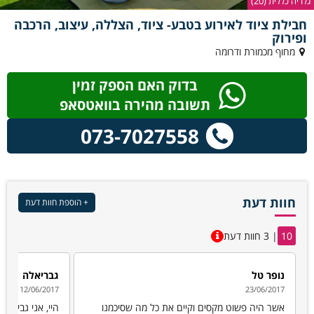
גלריה כללית (20)
חבילת ציוד לאירוע בטבע- ציוד, הצללה, עיצוב, הרכבה
ופירוק
מחוף מכמורת ודרומה
בדוק האם הספק זמין
תשובה מהירה בוואטסאפ
073-7027558
חוות דעת
+ הוספת חוות דעת
10
| 3 חוות דעת
נופר טל
גבריאלה
12/06/2017
23/06/2017
אשר היה פשוט מקסים וקיים את כל מה שסיכמנו
היי, אני גבי וא