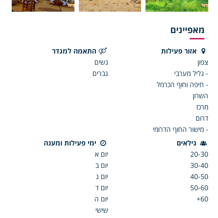
מאפיינים
אזור פעילות
התאמה למגדר
צפון
נשים
- גליל מערבי
גברים
- חיפה וחוף הכרמל
השרון
מרכז
דרום
- מישור החוף הדרומי
גילאים
ימי פעילות ומענה
20-30
יום א
30-40
יום ב
40-50
יום ג
50-60
יום ד
60+
יום ה
שישי