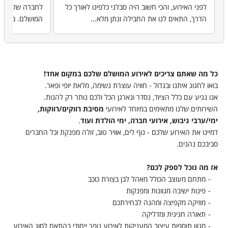
לפני האירוע, והכי חשוב היה סבלני כלפינו לאורך כל
לחברה שלי הפעל
הדרך, התאים לנו את החבילה ונתן מלא...
המושלם. מאד נו
כל מה שאתם צריכים לאירוע המושלם שלכם במקום אחד!
בואו לחגוג איתנו ובגדול - חוויה עוצרת נשימה, מלאת יופי ופאר.
אנו נגיע עם כלל הציוד, נסדר ונארגן הכל ולכם נותר רק להנות.
השירותים שלנו מתאימים במיוחד לאירועי
מסיבת רווקים/רווקות,
ימי/ערבי גיבוש, אירועי חברה, ימי הולדת ועוד
.
דמיינו את האירוע שלכם - נוף לים, אוויר טוב, זולה מפנקת וכל החברים
סביבכם נהנים.
אז מה נוכל לספק לכם?
מתחם מעוצב הכולל מאהל לבן בצורת כוכב
פינות ישיבה מגוונות ומפנקות
מוזיקה מקפיצה ומהנה לבחירתכם
תאורה חגיגית ומדליקה
מגוון תוספות עיצוב המעניקות לאירוע נופך ייחודי בהתאם לסוג האירוע