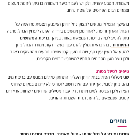
משמורת הטבע יהודיה, ולכן יש לעבור ביער השמורה בו ניתן ליהנות מעצים
וצמחים רבים הפרוסים על שטח נרחב
בהמשך המסלול מגיעים למצוק נחל זוויתן המעניק תצפית מדהימה על
הנחל הארוך והיפה. לאחר מכן ממשיכים בירידה הפונה לערוץ הנחל, ממנה
ניתן להגיע לכמה בריכות הנמצאות באזור, בניהן
בריכת המשושים
המיוחדת
, בהן כדאי ומומלץ להתרענן. כעשר דקות ממורד הנחל ניתן
להגיע אל מעיין עין נטף, שהינו מעיין קטן שמימיו נובעים מהמצוקים באזור
ולכן נוצר מעין מסך מים תחתיו להשתכשך במים הקרירים.
טיפים לטיול בטוח:
שני מסלולי הטיול בנחל זוויתן העליון והתחתון כוללים מפגש עם בריכות מים
בהם ניתן לטבול, אך יחד עם זאת חשוב לזכור כי לא קיימים במקום שירותי
הצלה ולכן הכניסה למים מותרת רק עבור מטיילים שיודעים לשחות, או ילדים
קטנים שנמצאים כל העת תחת השגחת ההורים.
מחירים
פירוט ומידע על נחל זוויתן - טיול מאתגר, מרתק ומרענן מחיר