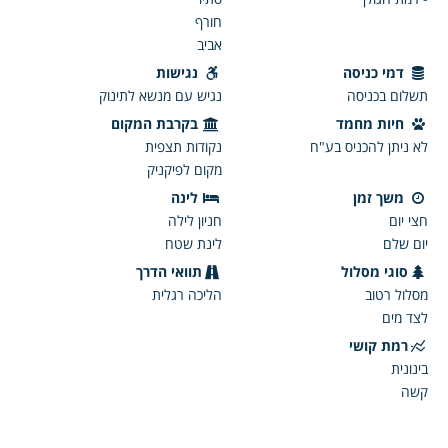
חורף
אביב
דמי כניסה
נגישות
תשלום בכניסה
נגיש עם מנשא לתינוק
חיות מחמד
בקרבת המקום
לא ניתן להכניס בע"ח
נקודות תצפית
מקום לפיקניק
משך זמן
לינה
חצי יום
חניון לילה
יום שלם
לינת שטח
סוגי מסלול
תוואי הדרך
מסלול רטוב
הליכה רגלית
לצד מים
רמת קושי
בינונית
קשה