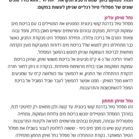
שונים של מסלולי טיול רגליים שניתן לעשות במקום:
נחל זוויתן עליון
מסלול טיול בדרגת קושי בינונית המפגיש את המטיילים בו עם בריכות מים
עמוקות וקרירות, מצוקים גבוהים ומרשימים עשויים מאבן בזלת, ומפל גבוה
ומיוחד הזורם אל בריכה צלולה. תחילת המסלול הינו מנקודת החניון, כאשר
כבר מתחילתו ניתן למצוא שלל בריכות מים רדודות המעניקות מעין הקדמה
מוחשית לבריכות העמוקות שניתן לפגוש בהמשך המסלול.
לאחר הליכה של כ-4 ק"מ מגיעים אל בריכות משושי זוויתן, שהינן בריכות
עמוקות המוקפות אבני בזלת מרשימות ומיוחדות. בנקודה זו ניתן לחזור חזרה
לנקודת ההתחלה של החניון, או להמשיך עוד כשלושה ק"מ עד שמגיעים
לראש מפל הזוויתן - ממנו אפשר להמשיך לעבר שביל המוביל אל בריכת
המפל להשתכשכות והתרעננות.
נחל זוויתן תחתון
זהו מסלול טיול בדרגת קושי בינונית עד קשה ולכן מתאים רק למיטיבי לכת.
במהלך המסלול המטיילים יפגשו בריכות מים צלולות ועמוקות, צמחייה
פסטורלית עבותה, מצוקים גבוהים ומרשימים למראה ולקינוח התרעננות
במעיין קטן שיש בו מסך מים כיפי - ששווה לחלוטין לעבור בשבילו את מסלול
הטיול המאתגר. נקודת ההתחלה של מסלול נחל זוויתן תחתון מתחילה