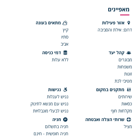
מאפיינים
אזור פעילות
מתאים בעונה
דרום: אילת והסביבה
קיץ
סתיו
אביב
קהל יעד
דמי כניסה
מבוגרים
ללא עלות
משפחות
זוגות
מטיבי לכת
מתקנים במקום
נגישות
שירותים
נגיש לעגלות
כסאות
נגיש עם מנשא לתינוק
מקלחות חוף
נגיש לבעלי מוגבלויות
שרותי הצלה ואבטחה
חניה
מציל
חניה בתשלום
חניה חופשית - חינם