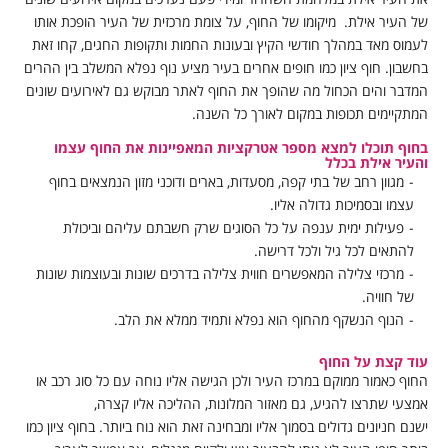
של העיר אילת. מיקומו של החוף, על צומת מרכזית של העיר הופכת אותו
לעמוס מאד במהלך חודשי הקיץ ובעונות החמות ותקופות החגים, קחו זאת
בחשבון. חוף ציון כמו חופים אחרים בעיר מציע נוף נפלא המשלב בין ההרים
המדבר והים הכחול מה שהופך את החוף לאתר מבוקש גם לאירועים שונים
המתקיימים תכופות במקום לאורך כל השנה.
בחוף תוכלו למצא מספר אטרקציות המאפיינות את החוף עצמו
והעיר אילת בכלל
מגוון רחב של בתי קפה, מסעדות, בארים ודוכני מזון הנמצאים בחוף
עצמו ובסמיכות גדולה אליו.
פעילות ימית ענפה על כל הסוגים שרק חשבתם עליהם וביכולת
להתאים לכל גיל ולכל דרישה.
מרכזי צלילה המאפשרים חווית צלילה בדרכים שונות ובעוצמות שונות
של חוויה.
הנוף הנשקף מהחוף הוא נפלא ותמיד ממלא את הלב.
עוד קצת על החוף
החוף כאמור ממוקם במרכז העיר ולכן הגישה אליו נוחה עם כל סוג רכב או
אמצעי שתרצו להגיע, גם מאזור המלונות, ההליכה אליו קצרה,
ישנם חניונים גדולים בסמוך אליו ומבחינה זאת הוא נוח ביותר. בחוף ציון כמו