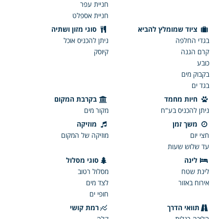
חניית עפר
חניית אספלט
ציוד שמומלץ להביא
סוגי מזון ושתיה
בגדי החלפה
ניתן להכניס אוכל
קרם הגנה
קיוסק
כובע
בקבוק מים
בגד ים
חיות מחמד
בקרבת המקום
ניתן להכניס בע"ח
מקור מים
משך זמן
מוזיקה
חצי יום
מוזיקה של המקום
עד שלוש שעות
לינה
סוגי מסלול
לינת שטח
מסלול רטוב
אירוח באזור
לצד מים
חופי ים
תוואי הדרך
רמת קושי
הליכה רגלית
קלה