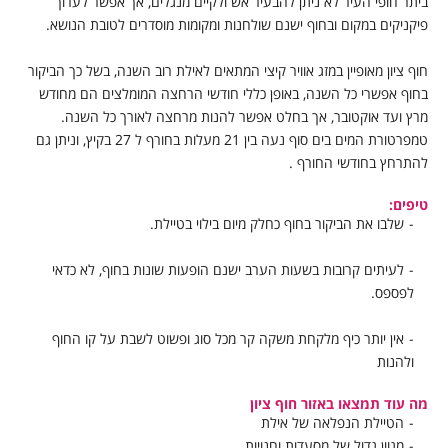
ביתר חופי העיר לא ניתן להבעיר אש ולקיים מנגלים, אך אפשר לערוך
פיקניקים במקום ובחוף ישנם שולחנות ומקומות מוסדרים לטובת הנושא.
חוף ציון מאופיין במזג אוויר קיצי המתאים לאילת רוב השנה, בשל כך הביקור
בחוף אפשרי כל השנה, באופן כללי חודשי הרחצה המומלצים הם מחודש
מרץ ועד אוקטובר, אך בחלט אפשר להנות מרחצה לאורך כל השנה.
טמפרטורת המים בים סוף נעה בין 21 מעלות בחורף ל 27 בקיץ, וניתן גם
להתרחץ בחודשי החורף .
טיפים:
שלבו את הביקור בחוף כחלק מיום בילוי בטיילת.
לעיתים קרובות בשעות הערב ישנם הופעות שונות בחוף, לא כדאי
לפספס.
אין יותר כיף מלקחת משקה קר מכל סוג ופשוט לשבת על קו החוף
ולהנות
מה עוד תמצאו באזור חוף ציון
הטיילת הנפלאה של אילת
מגוון גדול של מסעדות וחנויות .