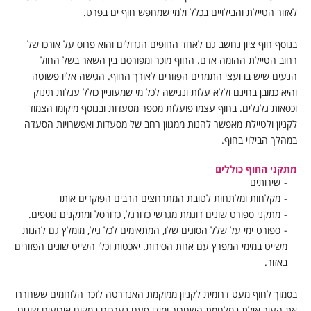
לאזור הטיילת והבילויים בכלל ולמי שמחפש חוף ים בפרט.
בנוסף חוף ציון נחשב גם לאחד החופים הגדולים והוא פרוס על אורכו של
רחוב הטיילת ההומה אדם. החוף מוכר ומפורסם בין השאר בשל החול
הנעים שיש בו ועצי התמרים הפזורים לאורך החוף. הגישה אליו פשוטה
והיא כמובן בחינם וללא עלות ונגישה לכל מי שמעוניין כולל עגלות תינוק
וכסאות גלגלים. בחוף עצמו פועלות מספר מסעדות ובנוסף מיקומו הצמוד
לקניון ולטיילת מאפשר להנות ממגוון רחב של מסעדות ואפשרויות הסעדה
במהלך הבילוי בחוף.
מתקני החוף כוללים
שירותים
מקלחות ומלתחות לטובת המתרחצים הרבים הפוקדים אותו
מתקני ספורט שונים דוגמת מגרשי כדורגל, כדורסל ומתקנים נוספים.
ספורט ימי על שלל הסוגים שלו, המתאימים לכל גיל, מומלץ גם להנות
משייט במימי המפרץ עם אחת הסירות. יאכטות וכלי השייט שונים הפזורים
באזור.
בסמוך לחוף מעט דרומית לקניון ממוקמת האנדרטה לזכר הלוחמים ששחררו
את העיר אילת במלחמת השחרור ומידי פעם נערכים במקום אירועים שונים