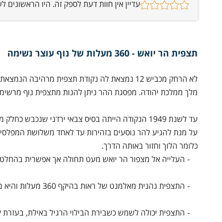
עדיין אין חוות דעת לספק זה. היו הראשונים 
תצפית הר יואש - 360 מעלות של נוף עוצר נשימה
לא הרחק מכביש 12 נמצאת לה נקודת תצפית מרהי
מלך ממלכת יהודה. מפסגת ההר ניתן להנות מתצפית נוף מרשימה
עד לשנת 1949 הנקודה הייתה בסיס צבאי ירדני שנכבש כחלק ממבצע עובדה בו נכבשה גם העיר אילת, על ידי כוחות צה"ל.
על מנת להגיע להר נוסעים בזהירות עד לאחד משלושת המפלסים 
כלומר הלוך וחזור באותה הדרך.
העלייה אל מצפור הר יואש מעט תחולה אך אפשרית בהחלט
התצפית נהנית מאלמנט של ראות בהיקף 360 מעלות והיא מספקת ביום של ראות טובה תצפית עד לערב הסעודית שלחופי ים סוף.
התצפית יכולה לשמש כשבירת הבילוי הרגיל באילת, בעזרת 