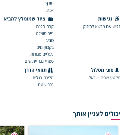
חורף
אביב
נגישות
ציוד שמומלץ להביא
נגיש עם מנשא לתינוק
קרם הגנה
נייר טואלט
כובע
בקבוק מים
נעליים סגורות
ספריי נגד ייתושים
סוגי מסלול
תוואי הדרך
מקטע שביל ישראל
הליכה רגלית
רכב שטח
יכולים לעניין אותך