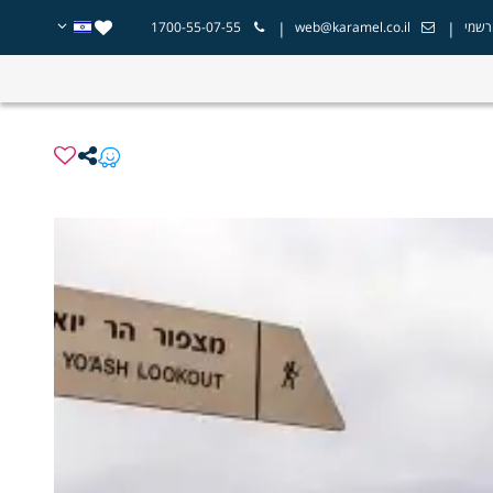
|
|
רשמי
web@karamel.co.il
1700-55-07-55