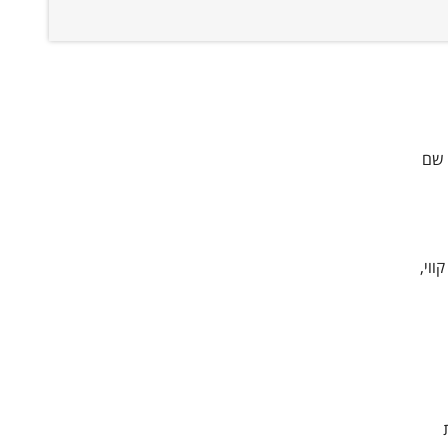
 שם
וי,