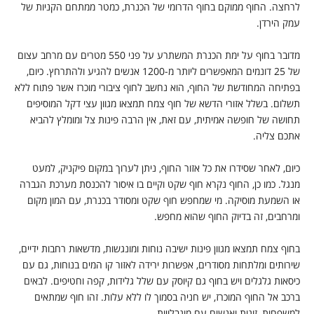
לרחצה. החוף ממוקם בחוף הדרומי של הכנרת, כמטר ממתחם הקניות של
עמק הירדן.
מדובר בחוף על ימת הכנרת המשתרע על פני 550 מטרים עם מרחב עצום
של 25 דונמים המאפשרים ליותר מ-1200 אנשים להגיע ולהתרחץ. כיום,
בפתיחה המחודשת של החוף, הוא נחשב לחוף ציבורי מוכרז אשר פתוח ללא
תשלום. בשלל אזורי הדשא של חוף צמח תמצאו מגוון עצי דקל המוסיפים
תחושה של חופשה אמיתית, עם זאת, אין הרבה פינות צל ומומלץ להביא
אתכם צליה.
כיום, לאחר שסידרו את כל אזור החוף, ניתן לערוך במקום פיקניק, למעט
מנגל. כמו כן, החוף נקרא חוף שקט וקיים בו איסור להכנסת מערכת הגברה
או השמעת מוסיקה. מי שמחפש חוף שקט ומסודר בכנרת, עם המון מקום
ומרחבים, זה בדיוק החוף שהוא מחפש.
בחוף צמח תמצאו מגוון פינות ישיבה נוחות ומונגשות, מדשאות רחבות ידיים,
שירותים ומלתחות מסודרים, אפשרות ירידה לאזור קו המים בנוחות, גם עם
כיסאות גלגלים ויש בחוף גם קיוסק עם שלל גלידות, קפה וחטיפים. לבאים
ברכב אל החוף המוכרז, יש חניה בסמוך לו ללא עלות. זהו חוף שמתאים
למשפחות, זוגות ואנשים עם מוגבלויות.