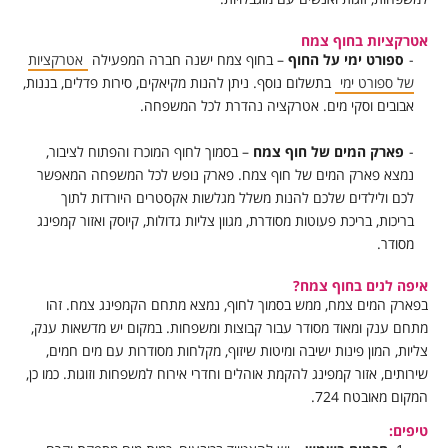
אטרקציות בחוף צמח
ספורט ימי על החוף
– בחוף צמח ישנה חברה המפעילה
אטרקציות
של ספורט ימי
בתשלום נוסף. ניתן להנות מקיאקים, סירות פדלים, בננות,
אבובים וסקי מים. אטרקציה נהדרת לכל המשפחה.
פארק המים של חוף צמח
– בסמוך לחוף המוכרז והפתוח לציבור,
נמצא פארק המים של חוף צמח. פארק נופש לכל המשפחה המאפשר
לכם ולילדים שלכם להנות משלל מגלשות אקסטרים היורדות לתוך
בריכות, בריכת פעוטות מסודרת, מגוון צליות גדולות, קיוסק ואזור קמפינג
מסודר.
איפה לנים בחוף צמח?
בפארק המים צמח, ממש בסמוך לחוף, נמצא מתחם הקמפינג צמח. זהו
מתחם ענק ומאוד מסודר עבור קבוצות ומשפחות. במקום יש מדשאות ענק,
צליות, המון פינות ישיבה ומיטות שיזוף, מקלחות מסודרות עם מים חמים,
שירותים, אזור קמפינג להקמת אוהלים וחדרי אירוח למשפחות וזוגות. כמו כן,
המקום מאובטח 724.
טיפים: