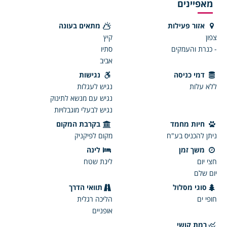
מאפיינים
אזור פעילות
מתאים בעונה
צפון
קיץ
- כנרת והעמקים
סתיו
אביב
דמי כניסה
נגישות
ללא עלות
נגיש לעגלות
נגיש עם מנשא לתינוק
נגיש לבעלי מוגבלויות
חיות מחמד
בקרבת המקום
ניתן להכניס בע"ח
מקום לפיקניק
משך זמן
לינה
חצי יום
לינת שטח
יום שלם
סוגי מסלול
תוואי הדרך
חופי ים
הליכה רגלית
אופניים
רמת קושי