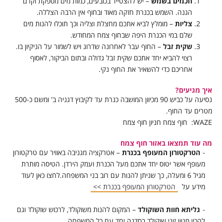
חכמים בשמש
– יש להצטייד בכובעים, כמות מים מספקת וקרם
הגנה. השמש בכנרת חזקה מאוד ובחוף אין הרבה הצללה.
צליות
– מומלץ לביא אתכם מחצלת וצליה וכך תוכלו להנות מים
שלם במי הכנרת היפה שבחוף צמח המחודש.
שקית זבל
– החוף עבר לאחרונה שדרוג ויש לשמור על הניקיון בו.
רצוי להביא יחד אתכם שקית זבל גדולה ובתום הביקור, לאסוף
אחריכם כדי להשאיר את החוף נקי.
איך מגיעים?
נסיעה על כביש 90 מכיוון המושבה כנרת עד לקיבוץ דגניה ב' ומשם כ-500
מטרים עד החוף.
WAZE: חוף צמח חניון חוף צמח
מה עוד תמצאו באזור חוף צמח
הטרקטורון המעופף בכנרת
– אטרקציה מגניבה באוויר עם טרקטורון
מעופף אשר יטוס יחד אתכם מעל הכנרת ועמק הירדן. הטיסה מותרת
מגיל 6 ומעלה, כך שניתן להנות עם רוב בני המשפחה.לחצו כאן לעוד
מידע על
הטרקטורון המעופף בכנרת >>
גליתא חוות השוקולד
– המקום להנות משוקולד, לרכוש שוקולד וגם
להכין מגוון זוגי שוקולד בסדנה יחד עם כל המשפחה.