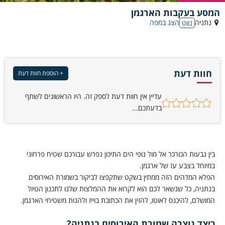
המסע בעקבות הארגמן
נתניה
הצג במפה
נווט
חוות דעת
+ הוספת חוות דעת
עדיין אין חוות דעת לספק זה. היו הראשונים לשתף
בדעתכם...
בין גבעות הכורכר אל מול נופי הים התיכון נפרש עבורכם שטיח פרחוני
במיוחד בצבע עז של ארגמן.
הפלא המדהים הזה ממתין בשקט שתקפצו לביקור בשמורת האירוסים
בנתניה, כל שנשאר לכם הוא לקרוא את ההמלצות שלנו לתכנון הטיול
המושלם, להיכנס לאוטו, להזין את הכתובת בוייז ולהנות משטיחי הארגמן.
כיצד נוצרה שמורת האירוסים בנתניה?