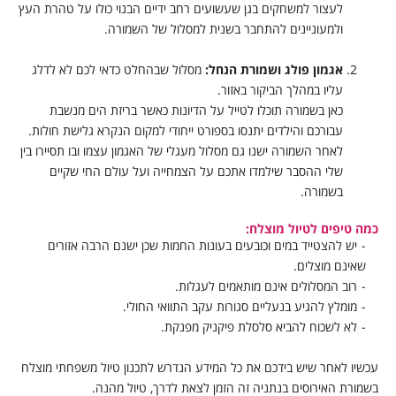
לעצור למשחקים בגן שעשועים רחב ידיים הבנוי כולו על טהרת העץ
ולמעוניינים להתחבר בשנית למסלול של השמורה.
אגמון פולג ושמורת הנחל:
מסלול שבהחלט כדאי לכם לא לדלג
עליו במהלך הביקור באזור.
כאן בשמורה תוכלו לטייל על הדיונות כאשר בריזת הים מנשבת
עבורכם והילדים יתנסו בספורט ייחודי למקום הנקרא גלישת חולות.
לאחר השמורה ישנו גם מסלול מעגלי של האגמון עצמו ובו תסיירו בין
שלי ההסבר שילמדו אתכם על הצמחייה ועל עולם החי שקיים
בשמורה.
כמה טיפים לטיול מוצלח:
יש להצטייד במים וכובעים בעונות החמות שכן ישנם הרבה אזורים
שאינם מוצלים.
רוב המסלולים אינם מותאמים לעגלות.
מומלץ להגיע בנעליים סגורות עקב התוואי החולי.
לא לשכוח להביא סלסלת פיקניק מפנקת.
עכשיו לאחר שיש בידכם את כל המידע הנדרש לתכנון טיול משפחתי מוצלח
בשמורת האירוסים בנתניה זה הזמן לצאת לדרך, טיול מהנה.