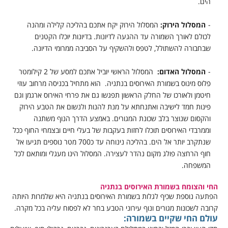
הים.
המסלול הירוק:
המסלול הירוק יקח אתכם בהליכה קלילה ומהנה
לכולם לאורך השמורה עד ההגעה לדיונות. בדיונות יוכלו הקטנים
שבחבורה להשתולל, לטפס ולהשקיף על הסביבה ממרומי הדיונה.
המסלול האדום:
המסלול הראשי יוביל אתכם למסע של 2 קילומטר
פלוס מינוס בשמורת האירוסים בנתניה. הוא מתחיל בכניסה מרחוב עוזי
חיטמן ולאורכו של החלק הראשון תפגשו גם את פרחי האירוס ארגמן וגם
פינות חמד לישיבה ואתנחתא על מנת להנות ולנשום את הטבע הירוק
והקסום שנוצר בלב שכונת המגורים. באמצע הדרך הנוף משתנה
וממרבדי האירוסים תוכלו לחזות בעקבות של בעלי חיים ובצמחי החוף ככל
שנתקרב יותר אל הים. בהליכה נינוחה עד כ700 מטר נוספים תגיעו אל
חוף הרחצה פולג מקום נהדר לעצירה. המסלול הינו מעגלי ומותאם לכל
המשפחה.
החי והצומח בשמורת האירוסים בנתניה
הפתעה נוספת שכיף לגלות בשמורת האירוסים בנתניה היא שלמרות היותה
קרובה לשכונות מגורים ונוף עירוני הטבע בחר לא לפסוח עליה בכל מקרה.
עולם החי שקיים בשמורה: