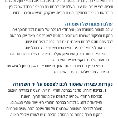
חדי העין וברי המזל יבחינו במסלולם בארנבונים, נברנים, גרבילי חוף, שועלים
וצבים. למי שירים את עיניו מעלה יוכל להנות גם ממצפור מכובד שכולל בין
היתר את הצופית הבוהקת, מיינה הודית, שרקרק, הפשוש והירגזי המצוי.
עולם הצומח של השמורה
עולם הצומח בשמורה מגוון ומתחלף לאורכה של השנה דבר ההופך את
המקום והביקור בשמורת האירוסים בנתניה לאטרקטיבי מאוד שכן בהתאם
לכל עונה תוכלו להנות מצמחייה ייחודית ולחזות בפריחות יפות.
מינואר לפברואר לחגיגת האירוסים מצטרפות גם הכלניות.
מפברואר התורמוסים, המרסייה, אקלנת הצבעים שולחים גם הם את
הזרועות שלהם ומקשטים את השמורה.
בחודשי הקיץ החמים חבצלות החוף מרימות את ראשן ( ניתן למצוא את
הריכוז המירבי שלהם במערב השמורה).
נקודות עצירה שאסור לכם לפספס על יד השמורה
בריכת דורה:
מדובר בבריכת חורף ייחודית והשנייה בגודלה העצום
מבריכות החורף שפרושות לאורכו של מישור החוף. העונה
האידיאלית להגיע לביקור בבריכת החורף היא ישר אחרי הגשמים.
מעבר לבריכה העצומה שפרושה אל מול עינכם תחת עצים וצמחייה
במקום תוכלו להנות גם ממסלול הליכה נגיש לאורכו של כל האזור,