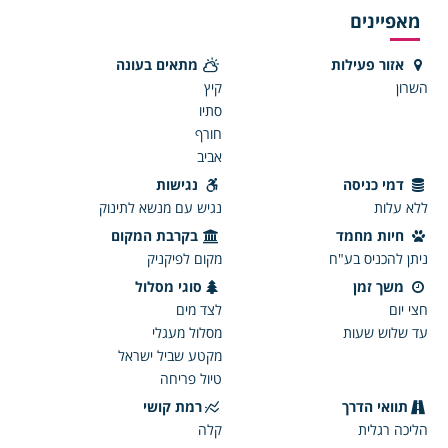
מאפיינים
אזור פעילות
מתאים בעונה
השרון
קיץ
סתיו
חורף
אביב
דמי כניסה
נגישות
ללא עלות
נגיש עם מנשא לתינוק
חיות מחמד
בקרבת המקום
ניתן להכניס בע"ח
מקום לפיקניק
משך זמן
סוגי מסלול
חצי יום
לצד מים
עד שלוש שעות
מסלול מעגלי
מקטע שביל ישראל
טיול פריחה
תוואי הדרך
רמת קושי
הליכה רגלית
קלה