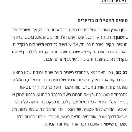
רייזרים הכרמל
טיפים למטיילים ברייזרים
צפון הארץ מאפשר טיול רייזרים כמעט בכל עונות השנה, אך חשוב לקחת
בחשבון את מזג האוויר בכל עונה ועונה ולהתארגן בהתאם. באביב ובחורף
הנופים ירוקים ופורחים במיוחד, אך יש לשים לב לבוץ ולשטחים חלקלקים
לאחר גשמים. עונת הקיץ מאפשרת נסיעה נוחה, אך מומלץ לתכנן יציאות
מוקדמות או בשעות הערב כדי להימנע מהחום הכבד.
לסיכום,
צפון הארץ מציע לחובבי רייזרים חווית שטח ייחודית שלא תמצאו
בשום מקום אחר בארץ. השילוב הנדיר של נופים הרריים ירוקים, מסלולים
מאתגרים ומזג אוויר נוח ברוב ימות השנה, הופך כל טיול רייזרים באזור
להרפתקה מעשירה. בין אם תבחרו ביער הכרמל הרומנטי, ברמת הגולן או
בגליל העליון הירוק - כל מסלול יעניק לכם פרספקטיבה חדשה על היופי
הטבעי והמורשת ההיסטורית של הצפון. זוהי הזדמנות מושלמת לחוות את
ישראל בדרך שונה, אותנטית ומלאת ריגוש, תוך כדי יצירת זיכרונות בלתי
נשכחים שיישארו אתכם הרבה אחרי שתחזרו הביתה.