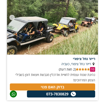
רייזר נחל ציפורי
רייזר נחל ציפורי, כעביה
(2 חוות דעת)
10
נהיגת שטח עצמית לחוויית אדרנלין מגבשת ויוצאת דופן בשבילי
הצפון המרהיבים!
בדוק האם פנוי
073-7830829