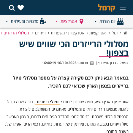
יום הולדת
אטרקציות
סדנאות ופעילויות
קרמל
אטרקציות
אטרקציות למשפחות
רייזרים
מסלולי הרייזרים הכ
מסלולי הרייזרים הכי שווים שיש
בצפון!
דניאלה דדון -סיידוף
|
פרסום: 16/10/2025 16:46:19
במאמר הבא ניתן לכם סקירה קצרה על מספר מסלולי טיול
ברייזרים בצפון הארץ שכדאי לכם להכיר.
אזור צפון הארץ מציע חוויה ייחודית לחובבי
טיולי רייזרים
. חוויה שבה תוכלו
להנות מנופים הרריים ירוקים ומסלולים מאתגרים המשתלבים ליצירת
הרפתקה בלתי נשכחת. בניגוד לנופי המדבר הפתוחים בדרום, הצפון מאפשר
טיול רייזרים בסביבה מגוונת ומרתקת של יערות, נחלים, רכסי הרים ואפילו שלג
בעונת החורף.