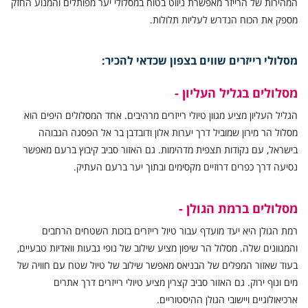
המהירות של הרייזר מאפשרת ניווט בטוח במסלולי יער מפותלים והמנוע החזק
מספק את הכוח הנדרש לעליות תלולות.
מסלולי רייזרים שווים בצפון שכדאי להכיר:
מסלולים בגליל העליון -
הגליל העליון מציע מגוון טיולי רייזרים מרהיבים. אחד המסלולים היפים הוא
מסלול הר מירון שמוביל דרך יערות אלון ודובדבן בר אל הפסגה הגבוהה
בישראל, עם נקודות תצפית מדהימות. גם האזור סביב קיבוץ ברעם מאפשר
נסיעה דרך כפרים דרוזיים מקסימים ובתוך יער ברעם העתיק.
מסלולים ברמת הגולן -
רמת הגולן היא יעד מועדף עבור טיול רייזרים בזכות השטחים הרחבים
והמגוונים שלה. מסלול הר שיפון מציע שילוב של נופי גבעות וואדיות טבעיים,
בעוד שאזור המפלים של הבניאס מאפשר שילוב של טיול שטח עם חוויה של
מים ונוף ירוק. גם האזור סביב קצרין מציע טיולי רייזרים דרך אתרים
ארכיאולוגיים ויישובי הגולן ההיסטוריים.