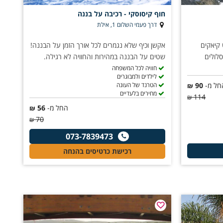
חוף קיסוסקי - רכיבה על בננה
דרך פעמי השלום 1, אילת
 קיאקים
אקשן וכיף שלא נגמרים לכל אורך הזמן על הבננה!
סלולים
שטים על הבננה במהירות והחוויה לא רגילה.
חוויה לכל המשפחה
לילדים ולמבוגרים
חל מ-
90
הטרנד של העונה
₪
מחירים בלעדיים
114
₪
החל מ-
56
₪
70
₪
073-7839473
רכישת כרטיסים בהנחה