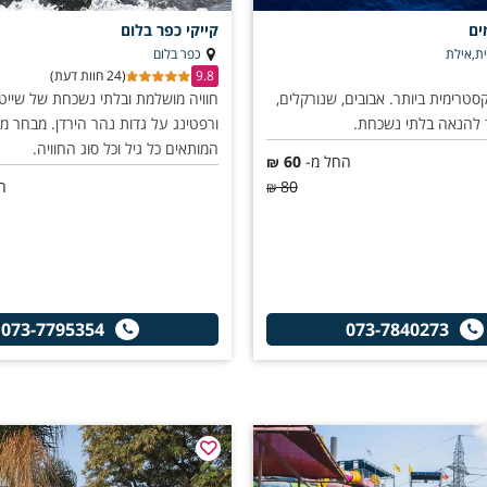
ים
קייקי כפר בלום
ית,אילת
כפר בלום
9.8
(24 חוות דעת)
קסטרימית ביותר. אבובים, שנורקלים,
חוויה מושלמת ובלתי נשכחת של שייט
ד להנאה בלתי נשכחת.
ורפטינג על גדות נהר הירדן. מבחר מ
המותאים כל גיל וכל סוג החוויה.
החל מ-
60
₪
80
ה
₪
073-7795354
073-7840273