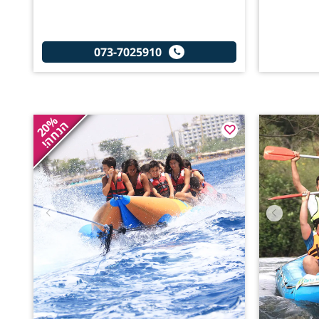
073-7025910
20%
הנחה!