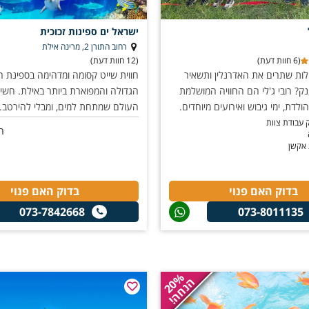
ישראל ים ספינות זכוכית
רחוב התורן 2, מרינה אילת
(6 חוות דעת)
(12 חוות דעת)
ות שתרים את האדרנלין ותשאיר
חווית שייט קסומה ומדהימה בספינת הז
נק? רובי ג'לי הם החוויה המושלמת
הגדולה והמפוארת ביותר באילת. חשי
הולדת, ימי גיבוש ואירועים מיוחדים.
העולם שמתחת למים, ומבלי להירטב.
 עבודת צוות
ה
 אקשן
בדוק האם פנוי
בדוק האם פנוי
073-7842668
073-8011135
20%
הנחה!