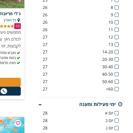
26
8
ג'לי מריובול
26
9
כל הארץ
26
10
10
26
11
מחפשים פעיל
27
12
לכולם חיוך ע
27
13
לקבוצות, ימי 
27
14-20
מגבש ומחזק
בטוח ומהנה
27
20-30
חוויה מלאת
27
30-40
27
40-50
27
50-60
27
60+
ימי פעילות ומענה
יום א
28
יום ב
28
יום ג
28