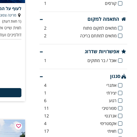
קורסים
1
לעוף על המ
מרינה צפונ
התאמה למקום
(1 חוות דעת)
חווית שייט א
מתאים למקום פתוח
2
דולפינים ועו
מתאים למתחם בריכה
2
אפשרויות שדרוג
אוכל / בר מתוקים
1
סגנון
אתגרי
4
יצירתי
1
רגוע
6
ספורטיבי
11
אנרגטי
12
אקסטרימי
4
חוויתי
17