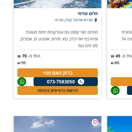
חלום עולמי
שדרות אליעזר קפלן, טבריה
כוכית
מתחם חוף קסום עם אטרקציות ימיות מגוונות
פה אל
ומלא כיף ואדרנלין, כמו: סירות, אופנוע ים, אבובים,
סקי מים ועוד
חל מ-
49
החל מ-
70
₪
₪
95
80
₪
₪
בדוק האם פנוי
073-7583050
רכישת כרטיסים בהנחה