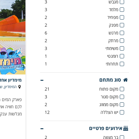
מגבש
3
מלמד
3
מפחיד
2
מפנק
2
מרגש
6
מרתק
2
משימתי
3
רומנטי
1
תחרותי
1
סוג מתחם
מימדיון אח
המימדיון, שדרות רוק
מקום פתוח
21
מקום סגור
3
פארק המים ה
מקום ממוזג
2
לכם חוויה או
יש הצללה
12
מגלשות ענק, 
אירועים פרטיים
בר מצווה
2