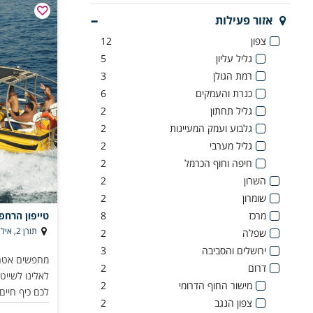
אזור פעילות
צפון
12
גליל עליון
5
רמת הגולן
3
כנרת והעמקים
6
גליל תחתון
2
גלבוע ועמק המעיינות
2
גליל מערבי
2
חיפה וחוף הכרמל
2
השרון
2
שומרון
2
מרכז
8
טייפון הרחפ
תורן 2, אילת
שפלה
2
ירושלים והסביבה
3
מחפשים אטרק
דרום
2
לאלינו לשייט 
מישור החוף הדרומי
2
לכם כיף חיים
צפון הנגב
2